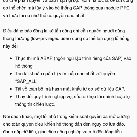
có thể chèn mã tùy ý vào hệ thống SAP thông qua module RFC
và thực thi nó như thể có quyền cao nhất
Điều đáng báo động là kẻ tấn công chỉ cần quyền người dùng
thông thường (low-privileged user) cũng có thể tận dụng lỗ hổng
này để:
Thực thi mã ABAP (ngôn ngữ lập trình riêng của SAP) vào
hệ thống.
Tạo tài khoản quản trị viên cấp cao nhất với quyền
“SAP_ALL”.
Tải về toàn bộ mã hash mật khẩu từ cơ sở dữ liệu SAP.
Thay đổi quy trình nghiệp vụ, sửa dữ liệu tài chính hoặc lộ
thông tin chiến lược.
Nói cách khác, một lỗi nhỏ trong kiểm soát quyền đã mở đường
cho toàn quyền điều khiển hệ thống dẫn đến nguy cơ lừa đảo,
đánh cắp dữ liệu, gián điệp công nghiệp và mã độc tống tiền.