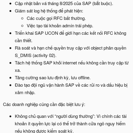
Cập nhật bản vá tháng 8/2025 của SAP (bắt buộc).
Giám sát log hệ thống để phát hiện:
Các cuộc gọi RFC bất thường.
Việc tạo tài khoản admin trái phép.
Triển khai SAP UCON để giới hạn các kết nối RFC không
cần thiết.
Rà soát và hạn chế quyền truy cập với object phân quyền
S_DMIS (activity 02).
Tách hệ thống SAP khỏi internet nếu không cần truy cập từ
xa.
Tăng cường sao lưu định kỳ, lưu offline.
Đào tạo đội ngũ vận hành SAP về các rủi ro và dấu hiệu bị
xâm nhập.
Các doanh nghiệp cũng cần đặc biệt lưu ý:
Không chủ quan với “người dùng thường”: Vì chính các tài
khoản ít quyền lực lại có thể trở thành cửa ngõ nguy hiểm
nếu không được kiểm soát kỹ.