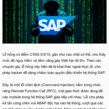
Lỗ hổng có điểm CVSS 9,9/10, gần như cao nhất có thể, cho thấy
mức độ nguy hiểm và tiềm năng gây thiệt hại rất lớn. Theo các
chuyên gia, lỗ hổng này hiện đã bị khai thác ngoài thực tế, cho
phép hacker dễ dàng chiếm toàn quyền điều khiển hệ thống SAP.
Đây là một lỗi chèn lệnh (Command Injection) nằm trong chức
năng Remote Function Call (RFC), một giao thức được dùng để
các module trong hệ thống SAP giao tiếp với nhau. Lỗi cho phép
kẻ tấn công chèn mã ABAP độc hại vào hệ thống, vượt qua các
cơ chế phân quyền và bảo mật nội bộ. Nôm na tức là kẻ tấn công