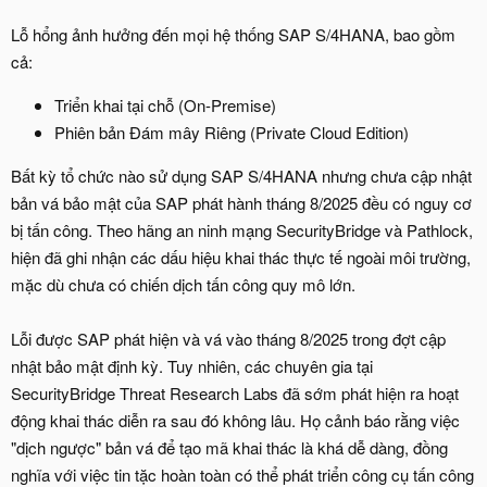
Lỗ hổng ảnh hưởng đến mọi hệ thống SAP S/4HANA, bao gồm
cả:
Triển khai tại chỗ (On-Premise)
Phiên bản Đám mây Riêng (Private Cloud Edition)
Bất kỳ tổ chức nào sử dụng SAP S/4HANA nhưng chưa cập nhật
bản vá bảo mật của SAP phát hành tháng 8/2025 đều có nguy cơ
bị tấn công. Theo hãng an ninh mạng SecurityBridge và Pathlock,
hiện đã ghi nhận các dấu hiệu khai thác thực tế ngoài môi trường,
mặc dù chưa có chiến dịch tấn công quy mô lớn.
Lỗi được SAP phát hiện và vá vào tháng 8/2025 trong đợt cập
nhật bảo mật định kỳ. Tuy nhiên, các chuyên gia tại
SecurityBridge Threat Research Labs đã sớm phát hiện ra hoạt
động khai thác diễn ra sau đó không lâu. Họ cảnh báo rằng việc
"dịch ngược" bản vá để tạo mã khai thác là khá dễ dàng, đồng
nghĩa với việc tin tặc hoàn toàn có thể phát triển công cụ tấn công