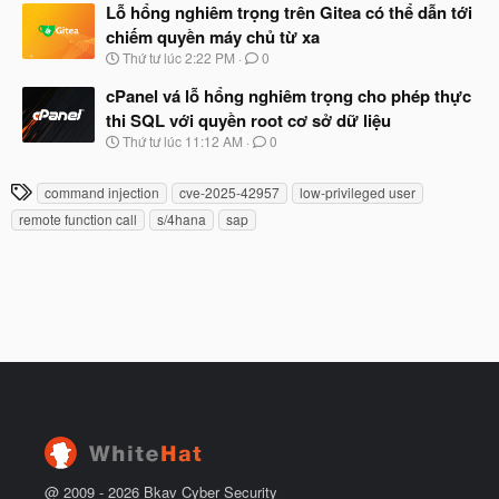
à
Lỗ hổng nghiêm trọng trên Gitea có thể dẫn tới
đ
y
ầ
chiếm quyền máy chủ từ xa
b
u
N
Thứ tư lúc 2:22 PM
0
ắ
g
t
à
cPanel vá lỗ hổng nghiêm trọng cho phép thực
đ
y
ầ
thi SQL với quyền root cơ sở dữ liệu
b
u
N
Thứ tư lúc 11:12 AM
0
ắ
g
t
à
đ
T
command injection
cve-2025-42957
low-privileged user
y
ầ
h
b
u
remote function call
s/4hana
sap
ắ
ẻ
t
đ
ầ
u
@ 2009 -
2026
Bkav Cyber Security