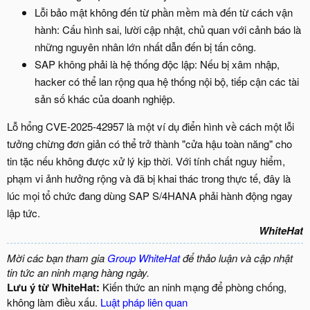
Lỗi bảo mật không đến từ phần mềm mà đến từ cách vận
hành: Cấu hình sai, lười cập nhật, chủ quan với cảnh báo là
những nguyên nhân lớn nhất dẫn đến bị tấn công.
SAP không phải là hệ thống độc lập: Nếu bị xâm nhập,
hacker có thể lan rộng qua hệ thống nội bộ, tiếp cận các tài
sản số khác của doanh nghiệp.
Lỗ hổng CVE-2025-42957 là một ví dụ điển hình về cách một lỗi
tưởng chừng đơn giản có thể trở thành "cửa hậu toàn năng" cho
tin tặc nếu không được xử lý kịp thời. Với tính chất nguy hiểm,
phạm vi ảnh hưởng rộng và đã bị khai thác trong thực tế, đây là
lúc mọi tổ chức đang dùng SAP S/4HANA phải hành động ngay
lập tức.
WhiteHat
Mời các bạn tham gia
Group WhiteHat
để thảo luận và cập nhật
tin tức an ninh mạng hàng ngày.
Lưu ý từ WhiteHat:
Kiến thức an ninh mạng để phòng chống,
không làm điều xấu.
Luật pháp liên quan