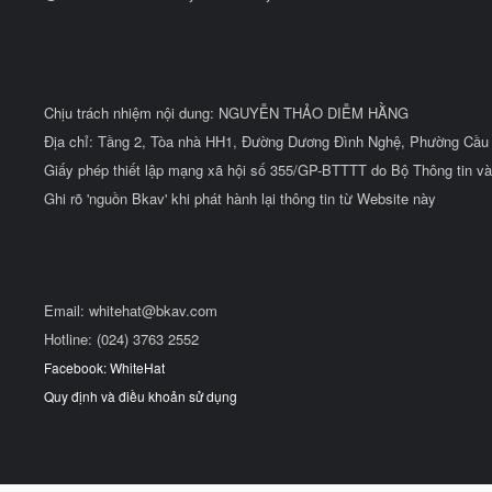
Chịu trách nhiệm nội dung: NGUYỄN THẢO DIỄM HẰNG
Địa chỉ: Tầng 2, Tòa nhà HH1, Đường Dương Đình Nghệ, Phường Cầu 
Giấy phép thiết lập mạng xã hội số 355/GP-BTTTT do Bộ Thông tin và
Ghi rõ 'nguồn Bkav' khi phát hành lại thông tin từ Website này
Email:
whitehat@bkav.com
Hotline: (024) 3763 2552
Facebook: WhiteHat
Quy định và điều khoản sử dụng