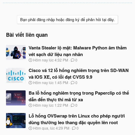
Bạn phải đăng nhập hoặc đăng ký để phản hồi tại đây.
Bài viết liên quan
Vanta Stealer lộ mặt: Malware Python âm thầm
vét sạch dữ liệu nạn nhân
N
Hôm nay lúc 4:32 PM
0
g
à
Cisco vá 12 lỗ hổng nghiêm trọng trên SD-WAN
y
và IOS XE, có lỗi đạt CVSS 9.9
b
N
Hôm nay lúc 1:45 PM
0
ắ
g
t
à
Ba lỗ hổng nghiêm trọng trong Paperclip có thể
đ
y
ầ
dẫn đến thực thi mã từ xa
b
u
N
Hôm nay lúc 1:22 PM
0
ắ
g
t
à
Lỗ hổng OVSwrap trên Linux cho phép người
đ
y
ầ
dùng thường leo thang đặc quyền lên root
b
u
N
Hôm qua, lúc 4:29 PM
0
ắ
g
t