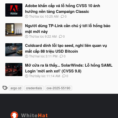
g
t
à
Adobe khẩn cấp vá lỗ hổng CVSS 10 ảnh
đ
y
ầ
hưởng nền tảng Campaign Classic
b
u
N
Thứ ba lúc 10:25 AM
0
ắ
g
t
à
Người dùng TP-Link cần chú ý tới lỗ hổng bảo
đ
y
ầ
mật mới này
b
u
N
Thứ ba lúc 9:22 AM
0
ắ
g
t
à
Coldcard dính lỗi tạo seed, nghi liên quan vụ
đ
y
ầ
mất cắp 88 triệu USD Bitcoin
b
u
N
Thứ hai lúc 3:11 PM
0
ắ
g
t
à
Mở cửa ra là thấy... SolarWinds: Lỗ hổng SAML
đ
y
ầ
Login 'mời anh xơi' (CVSS 9.8)
b
u
N
Thứ bảy lúc 11:14 AM
0
ắ
g
t
à
đ
T
argo cd
credentials
cve-2025-55190
y
ầ
h
b
u
ắ
ẻ
t
đ
ầ
u