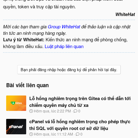
quyền, token và truy cập tài nguyên.
WhiteHat
Mời các bạn tham gia
Group WhiteHat
để thảo luận và cập nhật
tin tức an ninh mạng hàng ngày.
Lưu ý từ WhiteHat:
Kiến thức an ninh mạng để phòng chống,
không làm điều xấu.
Luật pháp liên quan
Bạn phải đăng nhập hoặc đăng ký để phản hồi tại đây.
Bài viết liên quan
Lỗ hổng nghiêm trọng trên Gitea có thể dẫn tới
chiếm quyền máy chủ từ xa
N
Hôm qua, lúc 2:22 PM
0
g
à
cPanel vá lỗ hổng nghiêm trọng cho phép thực
y
thi SQL với quyền root cơ sở dữ liệu
b
N
Hôm qua, lúc 11:12 AM
0
ắ