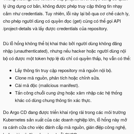
lý ứng dụng cơ bản, không được phép truy cập thông tin nhạy
cảm như credentials. Tuy nhiên, lỗi này lại bỏ qua cơ chế cách ly,
cho phép người dùng có quyền đọc (get) cũng có thể gọi API
/project-details và lấy được credentials của repository.
Dù lỗ hổng không thể bị khai thác bởi người dùng không đăng
nhập (unauthenticated), nhưng nếu hacker hoặc người dùng nội
bộ có được một token hợp lệ dù chỉ có quyền thấp, họ vẫn có thể:
Lấy thông tin truy cập repository mã nguồn nội bộ.
Clone mã nguồn, phân tích hoặc chỉnh sửa.
Cài mã độc (malicious manifest).
Tấn công chuỗi cung ứng hoặc xâm nhập các hệ thống
khác có dùng chung thông tin xác thực.
Do Argo CD đang được triển khai rộng rãi trong các môi trường
Kubernetes sản xuất của các doanh nghiệp lớn, lỗ hổng này mở
ra cánh cửa cho việc đánh cắp mã nguồn, gián điệp công nghệ,