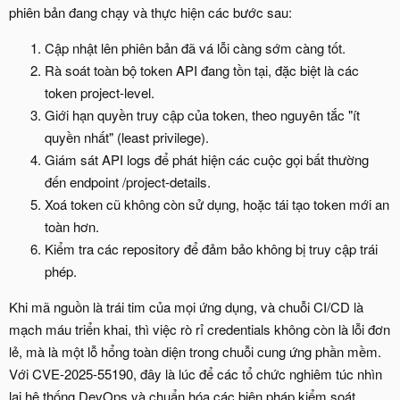
phiên bản đang chạy và thực hiện các bước sau:
Cập nhật lên phiên bản đã vá lỗi càng sớm càng tốt.
Rà soát toàn bộ token API đang tồn tại, đặc biệt là các
token project-level.
Giới hạn quyền truy cập của token, theo nguyên tắc "ít
quyền nhất" (least privilege).
Giám sát API logs để phát hiện các cuộc gọi bất thường
đến endpoint /project-details.
Xoá token cũ không còn sử dụng, hoặc tái tạo token mới an
toàn hơn.
Kiểm tra các repository để đảm bảo không bị truy cập trái
phép.
Khi mã nguồn là trái tim của mọi ứng dụng, và chuỗi CI/CD là
mạch máu triển khai, thì việc rò rỉ credentials không còn là lỗi đơn
lẻ, mà là một lỗ hổng toàn diện trong chuỗi cung ứng phần mềm.
Với CVE-2025-55190, đây là lúc để các tổ chức nghiêm túc nhìn
lại hệ thống DevOps và chuẩn hóa các biện pháp kiểm soát