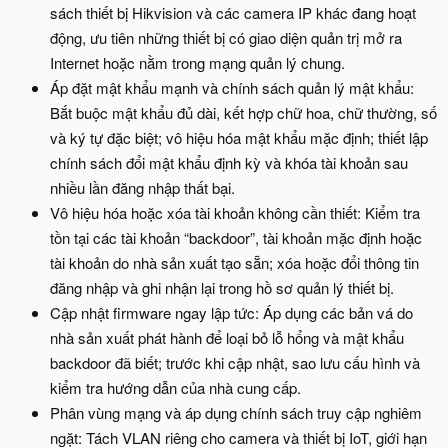
sách thiết bị Hikvision và các camera IP khác đang hoạt
động, ưu tiên những thiết bị có giao diện quản trị mở ra
Internet hoặc nằm trong mạng quản lý chung.
Áp đặt mật khẩu mạnh và chính sách quản lý mật khẩu:
Bắt buộc mật khẩu đủ dài, kết hợp chữ hoa, chữ thường, số
và ký tự đặc biệt; vô hiệu hóa mật khẩu mặc định; thiết lập
chính sách đổi mật khẩu định kỳ và khóa tài khoản sau
nhiều lần đăng nhập thất bại.
Vô hiệu hóa hoặc xóa tài khoản không cần thiết: Kiểm tra
tồn tại các tài khoản “backdoor”, tài khoản mặc định hoặc
tài khoản do nhà sản xuất tạo sẵn; xóa hoặc đổi thông tin
đăng nhập và ghi nhận lại trong hồ sơ quản lý thiết bị.
Cập nhật firmware ngay lập tức: Áp dụng các bản vá do
nhà sản xuất phát hành để loại bỏ lỗ hổng và mật khẩu
backdoor đã biết; trước khi cập nhật, sao lưu cấu hình và
kiểm tra hướng dẫn của nhà cung cấp.
Phân vùng mạng và áp dụng chính sách truy cập nghiêm
ngặt: Tách VLAN riêng cho camera và thiết bị IoT, giới hạn