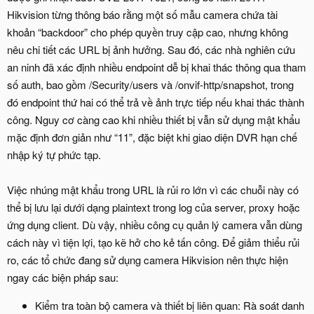
Hikvision từng thông báo rằng một số mẫu camera chứa tài
khoản “backdoor” cho phép quyền truy cập cao, nhưng không
nêu chi tiết các URL bị ảnh hưởng. Sau đó, các nhà nghiên cứu
an ninh đã xác định nhiều endpoint dễ bị khai thác thông qua tham
số auth, bao gồm /Security/users và /onvif-http/snapshot, trong
đó endpoint thứ hai có thể trả về ảnh trực tiếp nếu khai thác thành
công. Nguy cơ càng cao khi nhiều thiết bị vẫn sử dụng mật khẩu
mặc định đơn giản như “11”, đặc biệt khi giao diện DVR hạn chế
nhập ký tự phức tạp.
Việc nhúng mật khẩu trong URL là rủi ro lớn vì các chuỗi này có
thể bị lưu lại dưới dạng plaintext trong log của server, proxy hoặc
ứng dụng client. Dù vậy, nhiều công cụ quản lý camera vẫn dùng
cách này vì tiện lợi, tạo kẽ hở cho kẻ tấn công. Để giảm thiểu rủi
ro, các tổ chức đang sử dụng camera Hikvision nên thực hiện
ngay các biện pháp sau:
Kiểm tra toàn bộ camera và thiết bị liên quan: Rà soát danh