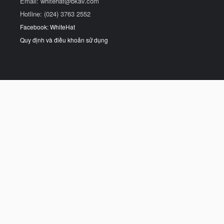
Email:
whitehat@bkav.com
Hotline: (024) 3763 2552
Facebook: WhiteHat
Quy định và điều khoản sử dụng