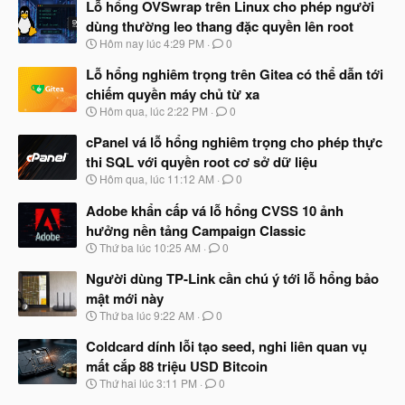
Lỗ hổng OVSwrap trên Linux cho phép người
dùng thường leo thang đặc quyền lên root
N
Hôm nay lúc 4:29 PM
0
g
à
Lỗ hổng nghiêm trọng trên Gitea có thể dẫn tới
y
chiếm quyền máy chủ từ xa
b
N
Hôm qua, lúc 2:22 PM
0
ắ
g
t
à
cPanel vá lỗ hổng nghiêm trọng cho phép thực
đ
y
ầ
thi SQL với quyền root cơ sở dữ liệu
b
u
N
Hôm qua, lúc 11:12 AM
0
ắ
g
t
à
Adobe khẩn cấp vá lỗ hổng CVSS 10 ảnh
đ
y
ầ
hưởng nền tảng Campaign Classic
b
u
N
Thứ ba lúc 10:25 AM
0
ắ
g
t
à
Người dùng TP-Link cần chú ý tới lỗ hổng bảo
đ
y
ầ
mật mới này
b
u
N
Thứ ba lúc 9:22 AM
0
ắ
g
t
à
Coldcard dính lỗi tạo seed, nghi liên quan vụ
đ
y
ầ
mất cắp 88 triệu USD Bitcoin
b
u
N
Thứ hai lúc 3:11 PM
0
ắ
g
t