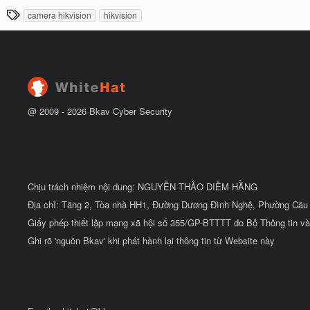
à
đ
T
camera hikvision
hikvision
y
ầ
h
b
u
ắ
ẻ
t
đ
ầ
u
@ 2009 -
2026
Bkav Cyber Security
Chịu trách nhiệm nội dung: NGUYỄN THẢO DIỄM HẰNG
Địa chỉ: Tầng 2, Tòa nhà HH1, Đường Dương Đình Nghệ, Phường Cầu 
Giấy phép thiết lập mạng xã hội số 355/GP-BTTTT do Bộ Thông tin và
Ghi rõ 'nguồn Bkav' khi phát hành lại thông tin từ Website này