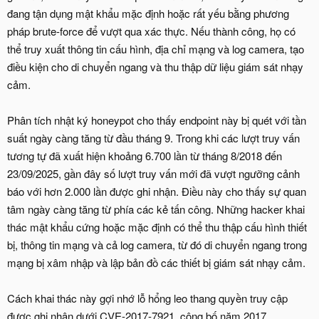
đang tận dụng mật khẩu mặc định hoặc rất yếu bằng phương
pháp brute-force để vượt qua xác thực. Nếu thành công, họ có
thể truy xuất thông tin cấu hình, địa chỉ mạng và log camera, tạo
điều kiện cho di chuyển ngang và thu thập dữ liệu giám sát nhạy
cảm.
Phân tích nhật ký honeypot cho thấy endpoint này bị quét với tần
suất ngày càng tăng từ đầu tháng 9. Trong khi các lượt truy vấn
tương tự đã xuất hiện khoảng 6.700 lần từ tháng 8/2018 đến
23/09/2025, gần đây số lượt truy vấn mới đã vượt ngưỡng cảnh
báo với hơn 2.000 lần được ghi nhận. Điều này cho thấy sự quan
tâm ngày càng tăng từ phía các kẻ tấn công. Những hacker khai
thác mật khẩu cứng hoặc mặc định có thể thu thập cấu hình thiết
bị, thông tin mạng và cả log camera, từ đó di chuyển ngang trong
mạng bị xâm nhập và lập bản đồ các thiết bị giám sát nhạy cảm.
Cách khai thác này gợi nhớ lỗ hổng leo thang quyền truy cập
được ghi nhận dưới CVE-2017-7921, công bố năm 2017.