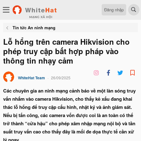
Đăng nhập
Tin tức An ninh mạng
Lỗ hổng trên camera Hikvision cho
phép truy cập bất hợp pháp vào
thông tin nhạy cảm
WhiteHat Team
26/09/2025
Các chuyên gia an ninh mạng cảnh báo về một làn sóng truy
vấn nhắm vào camera Hikvision, cho thấy kẻ xấu đang khai
thác lỗ hổng để truy cập cấu hình, nhật ký và ảnh giám sát.
Nếu bị tấn công, các camera vốn được coi là an toàn có thể
trở thành “cửa hậu” cho phép xâm nhập mạng nội bộ và tần
suất truy vấn cao cho thấy đây là mối đe dọa thực tế cần xử
lý ngay.