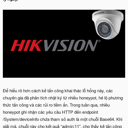
Để hiểu rõ hơn cách kẻ tấn công khai thác lỗ hổng này, các
chuyên gia đã phân tích nhật ký từ nhiều honeypot, hé lộ phương
thức tấn công và các rủi ro tiềm ẩn. Trong tuần qua, nhiều
honeypot ghi nhận các yêu cầu HTTP đến endpoint
/System/deviceInfo chứa tham số auth là một chuỗi Base64. Khi
giải mã, chuỗi này cho kết quả “admin:11”, cho thấy kẻ tấn công