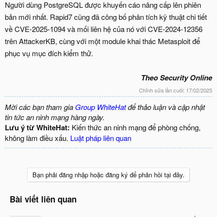
Người dùng PostgreSQL được khuyến cáo nâng cấp lên phiên
bản mới nhất. Rapid7 cũng đã công bố phân tích kỹ thuật chi tiết
về CVE-2025-1094 và mối liên hệ của nó với CVE-2024-12356
trên AttackerKB, cùng với một module khai thác Metasploit để
phục vụ mục đích kiểm thử.
Theo Security Online
Chỉnh sửa lần cuối:
17/02/2025
Mời các bạn tham gia
Group WhiteHat
để thảo luận và cập nhật
tin tức an ninh mạng hàng ngày.
Lưu ý từ WhiteHat:
Kiến thức an ninh mạng để phòng chống,
không làm điều xấu.
Luật pháp liên quan
Bạn phải đăng nhập hoặc đăng ký để phản hồi tại đây.
Bài viết liên quan