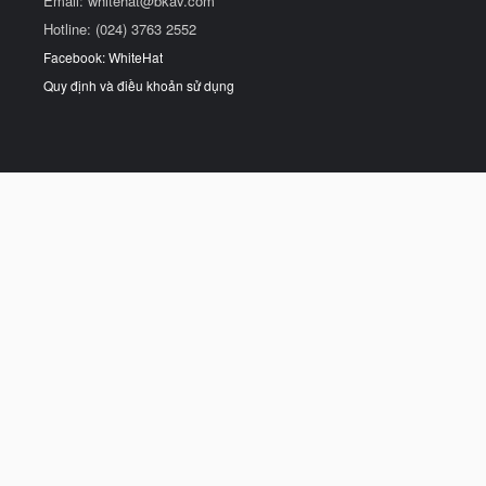
Email:
whitehat@bkav.com
Hotline: (024) 3763 2552
Facebook: WhiteHat
Quy định và điều khoản sử dụng