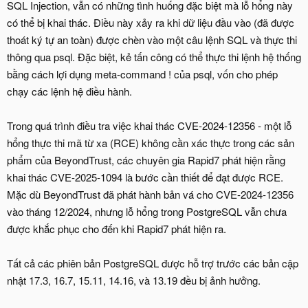
SQL Injection, vẫn có những tình huống đặc biệt mà lỗ hổng này
có thể bị khai thác. Điều này xảy ra khi dữ liệu đầu vào (đã được
thoát ký tự an toàn) được chèn vào một câu lệnh SQL và thực thi
thông qua psql. Đặc biệt, kẻ tấn công có thể thực thi lệnh hệ thống
bằng cách lợi dụng meta-command ! của psql, vốn cho phép
chạy các lệnh hệ điều hành.
Trong quá trình điều tra việc khai thác CVE-2024-12356 - một lỗ
hổng thực thi mã từ xa (RCE) không cần xác thực trong các sản
phẩm của BeyondTrust, các chuyên gia Rapid7 phát hiện rằng
khai thác CVE-2025-1094 là bước cần thiết để đạt được RCE.
Mặc dù BeyondTrust đã phát hành bản vá cho CVE-2024-12356
vào tháng 12/2024, nhưng lỗ hổng trong PostgreSQL vẫn chưa
được khắc phục cho đến khi Rapid7 phát hiện ra.
Tất cả các phiên bản PostgreSQL được hỗ trợ trước các bản cập
nhật 17.3, 16.7, 15.11, 14.16, và 13.19 đều bị ảnh hưởng.