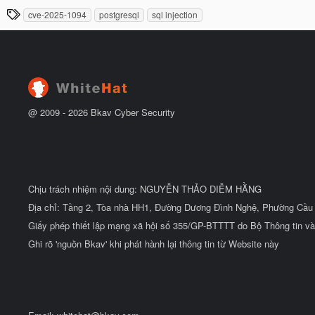
à
đ
T
cve-2025-1094
postgresql
sql injection
y
ầ
h
b
u
ắ
ẻ
t
đ
ầ
u
@ 2009 -
2026
Bkav Cyber Security
Chịu trách nhiệm nội dung: NGUYỄN THẢO DIỄM HẰNG
Địa chỉ: Tầng 2, Tòa nhà HH1, Đường Dương Đình Nghệ, Phường Cầu 
Giấy phép thiết lập mạng xã hội số 355/GP-BTTTT do Bộ Thông tin và
Ghi rõ 'nguồn Bkav' khi phát hành lại thông tin từ Website này