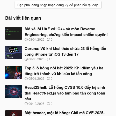
Bạn phải đăng nhập hoặc đăng ký để phản hồi tại đây.
Bài viết liên quan
Mổ xẻ lỗi UAF với C++ và môn Reverse
Engineering, chứng kiến impact chiếm quyền!
N
08/04/2026
0
g
à
Coruna: Vũ khí khai thác chứa 23 lỗ hổng tấn
y
công iPhone từ iOS 13 đến 17
b
N
06/03/2026
0
ắ
g
t
à
Top 5 lỗ hổng nổi bật 2025: Khi điểm yếu hạ
đ
y
ầ
tầng trở thành vũ khí của kẻ tấn công
b
u
N
05/01/2026
0
ắ
g
t
à
React2Shell: Lỗ hổng CVSS 10.0 đẩy hệ sinh
đ
y
ầ
thái React/Next.js vào tâm bão tấn công toàn
b
u
cầu
ắ
t
N
09/12/2025
0
đ
g
ầ
à
Một header, một lỗ hổng: Giải mã CVE-2025-
u
y