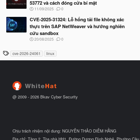
53772 và cách đóng cửa bí mật
b
N
11/09/2025
0
ắ
g
t
à
CVE-2025-31324: Lỗ hổng tải file không xác
đ
y
ầ
thực trên SAP NetWeaver và hướng nghiên
b
u
cứu sandbox
ắ
t
N
20/08/2025
0
đ
g
ầ
à
T
u
cve-2026-24061
linux
y
h
b
ắ
ẻ
t
đ
ầ
u
@ 2009 -
2026
Bkav Cyber Security
Chịu trách nhiệm nội dung: NGUYỄN THẢO DIỄM HẰNG
Địa chỉ: Tầng 2, Tòa nhà HH1, Đường Dương Đình Nghệ, Phường Cầu 