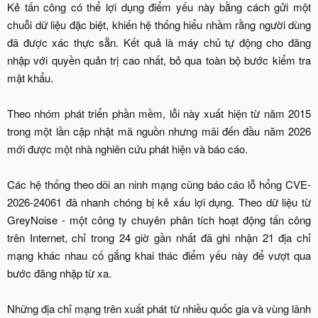
Kẻ tấn công có thể lợi dụng điểm yếu này bằng cách gửi một
chuỗi dữ liệu đặc biệt, khiến hệ thống hiểu nhầm rằng người dùng
đã được xác thực sẵn. Kết quả là máy chủ tự động cho đăng
nhập với quyền quản trị cao nhất, bỏ qua toàn bộ bước kiểm tra
mật khẩu.
Theo nhóm phát triển phần mềm, lỗi này xuất hiện từ năm 2015
trong một lần cập nhật mã nguồn nhưng mãi đến đầu năm 2026
mới được một nhà nghiên cứu phát hiện và báo cáo.
Các hệ thống theo dõi an ninh mạng cũng báo cáo lỗ hổng CVE-
2026-24061 đã nhanh chóng bị kẻ xấu lợi dụng. Theo dữ liệu từ
GreyNoise - một công ty chuyên phân tích hoạt động tấn công
trên Internet, chỉ trong 24 giờ gần nhất đã ghi nhận 21 địa chỉ
mạng khác nhau cố gắng khai thác điểm yếu này để vượt qua
bước đăng nhập từ xa.
Những địa chỉ mạng trên xuất phát từ nhiều quốc gia và vùng lãnh