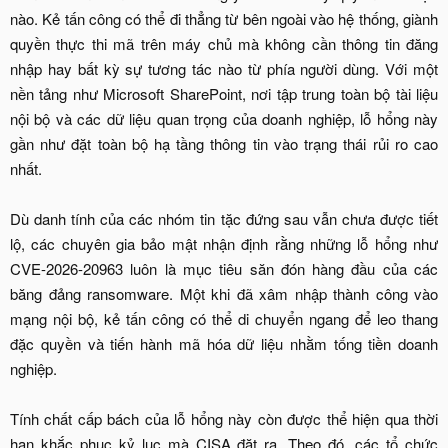
nào. Kẻ tấn công có thể đi thẳng từ bên ngoài vào hệ thống, giành
quyền thực thi mã trên máy chủ mà không cần thông tin đăng
nhập hay bất kỳ sự tương tác nào từ phía người dùng. Với một
nền tảng như Microsoft SharePoint, nơi tập trung toàn bộ tài liệu
nội bộ và các dữ liệu quan trọng của doanh nghiệp, lỗ hổng này
gần như đặt toàn bộ hạ tầng thông tin vào trạng thái rủi ro cao
nhất.
Dù danh tính của các nhóm tin tặc đứng sau vẫn chưa được tiết
lộ, các chuyên gia bảo mật nhận định rằng những lỗ hổng như
CVE-2026-20963 luôn là mục tiêu săn đón hàng đầu của các
băng đảng ransomware. Một khi đã xâm nhập thành công vào
mạng nội bộ, kẻ tấn công có thể di chuyển ngang để leo thang
đặc quyền và tiến hành mã hóa dữ liệu nhằm tống tiền doanh
nghiệp.
Tính chất cấp bách của lỗ hổng này còn được thể hiện qua thời
hạn khắc phục kỷ lục mà CISA đặt ra. Theo đó, các tổ chức