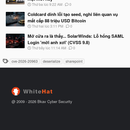
b
u
N
Thứ ba lúc 9:22 AM
0
ắ
g
t
à
Coldcard dính lỗi tạo seed, nghi liên quan vụ
đ
y
ầ
mất cắp 88 triệu USD Bitcoin
b
u
N
Thứ hai lúc 3:11 PM
0
ắ
g
t
à
Mở cửa ra là thấy... SolarWinds: Lỗ hổng SAML
đ
y
ầ
Login 'mời anh xơi' (CVSS 9.8)
b
u
N
Thứ bảy lúc 11:14 AM
0
ắ
g
t
à
đ
T
cve-2026-20963
deserialize
sharepoint
y
ầ
h
b
u
ắ
ẻ
t
đ
ầ
u
@ 2009 -
2026
Bkav Cyber Security