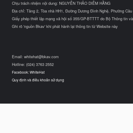
Chịu trách nhiệm nội dung: NGUYỄN THẢO DIỄM HẰNG
Địa chỉ: Tầng 2, Tòa nhà HH1, Đường Dương Đình Nghệ, Phường Cầu 
Giấy phép thiết lập mạng xã hội số 355/GP-BTTTT do Bộ Thông tin và
Ghi rõ 'nguồn Bkav' khi phát hành lại thông tin từ Website này
Email:
whitehat@bkav.com
Hotline: (024) 3763 2552
Facebook: WhiteHat
Quy định và điều khoản sử dụng