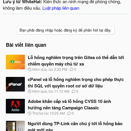
Lưu ý từ WhiteHat:
Kiến thức an ninh mạng để phòng chống,
không làm điều xấu.
Luật pháp liên quan
Bạn phải đăng nhập hoặc đăng ký để phản hồi tại đây.
Bài viết liên quan
Lỗ hổng nghiêm trọng trên Gitea có thể dẫn tới
chiếm quyền máy chủ từ xa
N
Hôm qua, lúc 2:22 PM
0
g
à
cPanel vá lỗ hổng nghiêm trọng cho phép thực
y
thi SQL với quyền root cơ sở dữ liệu
b
N
Hôm qua, lúc 11:12 AM
0
ắ
g
t
à
Adobe khẩn cấp vá lỗ hổng CVSS 10 ảnh
đ
y
ầ
hưởng nền tảng Campaign Classic
b
u
N
Thứ ba lúc 10:25 AM
0
ắ
g
t
à
Người dùng TP-Link cần chú ý tới lỗ hổng bảo
đ
y
ầ
mật mới này