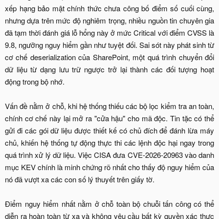
xếp hạng bảo mật chính thức chưa công bố điểm số cuối cùng,
nhưng dựa trên mức độ nghiêm trọng, nhiều nguồn tin chuyên gia
đã tạm thời đánh giá lỗ hổng này ở mức Critical với điểm CVSS là
9.8, ngưỡng nguy hiểm gần như tuyệt đối. Sai sót này phát sinh từ
cơ chế deserialization của SharePoint, một quá trình chuyển đổi
dữ liệu từ dạng lưu trữ ngược trở lại thành các đối tượng hoạt
động trong bộ nhớ.
Vấn đề nằm ở chỗ, khi hệ thống thiếu các bộ lọc kiểm tra an toàn,
chính cơ chế này lại mở ra "cửa hậu" cho mã độc. Tin tặc có thể
gửi đi các gói dữ liệu được thiết kế có chủ đích để đánh lừa máy
chủ, khiến hệ thống tự động thực thi các lệnh độc hại ngay trong
quá trình xử lý dữ liệu. Việc CISA đưa CVE-2026-20963 vào danh
mục KEV chính là minh chứng rõ nhất cho thấy độ nguy hiểm của
nó đã vượt xa các con số lý thuyết trên giấy tờ.
Điểm nguy hiểm nhất nằm ở chỗ toàn bộ chuỗi tấn công có thể
diễn ra hoàn toàn từ xa và không yêu cầu bất kỳ quyền xác thực