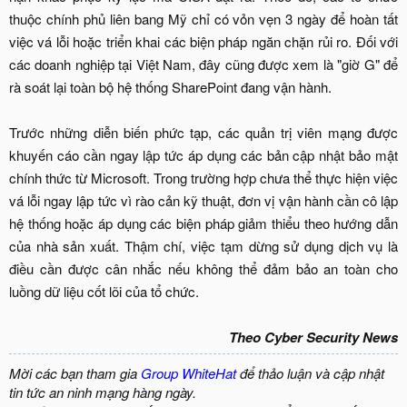
thuộc chính phủ liên bang Mỹ chỉ có vỏn vẹn 3 ngày để hoàn tất
việc vá lỗi hoặc triển khai các biện pháp ngăn chặn rủi ro. Đối với
các doanh nghiệp tại Việt Nam, đây cũng được xem là "giờ G" để
rà soát lại toàn bộ hệ thống SharePoint đang vận hành.
Trước những diễn biến phức tạp, các quản trị viên mạng được
khuyến cáo cần ngay lập tức áp dụng các bản cập nhật bảo mật
chính thức từ Microsoft. Trong trường hợp chưa thể thực hiện việc
vá lỗi ngay lập tức vì rào cản kỹ thuật, đơn vị vận hành cần cô lập
hệ thống hoặc áp dụng các biện pháp giảm thiểu theo hướng dẫn
của nhà sản xuất. Thậm chí, việc tạm dừng sử dụng dịch vụ là
điều cần được cân nhắc nếu không thể đảm bảo an toàn cho
luồng dữ liệu cốt lõi của tổ chức.
Theo Cyber Security News
Mời các bạn tham gia
Group WhiteHat
để thảo luận và cập nhật
tin tức an ninh mạng hàng ngày.