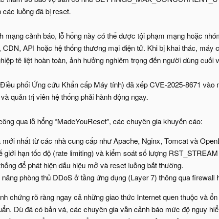
 các luồng đã bị reset.
h mạng cảnh báo, lỗ hổng này có thể được tội phạm mạng hoặc nhóm
CDN, API hoặc hệ thống thương mại điện tử. Khi bị khai thác, máy c
hiệp tê liệt hoàn toàn, ảnh hưởng nghiêm trọng đến người dùng cuối 
iều phối Ứng cứu Khẩn cấp Máy tính) đã xếp CVE-2025-8671 vào 
và quản trị viên hệ thống phải hành động ngay.
 công qua lỗ hổng “MadeYouReset”, các chuyên gia khuyến cáo:
 mới nhất từ các nhà cung cấp như Apache, Nginx, Tomcat và Open
ế giới hạn tốc độ (rate limiting) và kiểm soát số lượng RST_STREAM t
thống để phát hiện dấu hiệu mở và reset luồng bất thường.
năng phòng thủ DDoS ở tầng ứng dụng (Layer 7) thông qua firewall h
h chứng rõ ràng ngay cả những giao thức Internet quen thuộc và ổn đị
huẩn. Dù đã có bản vá, các chuyên gia vẫn cảnh báo mức độ nguy hi