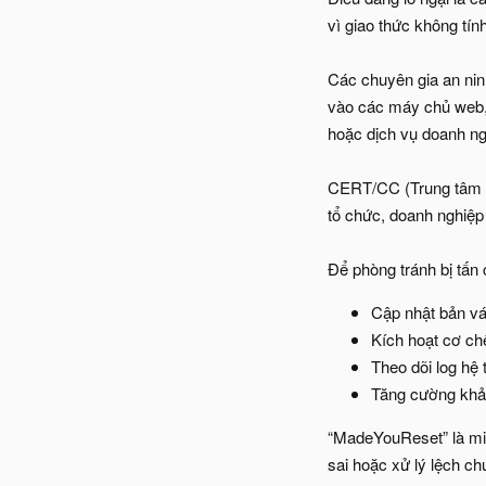
vì giao thức không tính
Các chuyên gia an nin
vào các máy chủ web, 
hoặc dịch vụ doanh ng
CERT/CC (Trung tâm Đ
tổ chức, doanh nghiệp 
Để phòng tránh bị tấn
Cập nhật bản vá
Kích hoạt cơ ch
Theo dõi log hệ 
Tăng cường khả 
“MadeYouReset” là min
sai hoặc xử lý lệch c