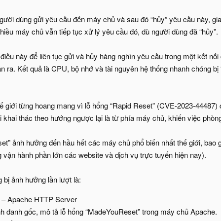
người dùng gửi yêu cầu đến máy chủ và sau đó “hủy” yêu cầu này, gia
hiều máy chủ vẫn tiếp tục xử lý yêu cầu đó, dù người dùng đã “hủy”.
g điều này để liên tục gửi và hủy hàng nghìn yêu cầu trong một kết nố
 ra. Kết quả là CPU, bộ nhớ và tài nguyên hệ thống nhanh chóng bị 
 giới từng hoang mang vì lỗ hổng “Rapid Reset” (CVE-2023-44487) ch
 khai thác theo hướng ngược lại là từ phía máy chủ, khiến việc phòn
t” ảnh hưởng đến hầu hết các máy chủ phổ biến nhất thế giới, bao 
 vận hành phần lớn các website và dịch vụ trực tuyến hiện nay).
bị ảnh hưởng lần lượt là:
 – Apache HTTP Server
nh danh gốc, mô tả lỗ hổng “MadeYouReset” trong máy chủ Apache.