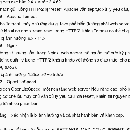
 đến các bản 2.4.x trước 2.4.62.
hách gửi luồng HTTP/2 bị “reset”, Apache vẫn tiếp tục xử lý yêu cầu,
9 – Apache Tomcat
ho Tomcat, máy chủ ứng dụng Java phổ biến (không phải web server 
ử lý sai cơ chế stream reset trong HTTP/2, khiến Tomcat có thể bị 
bị ảnh hưởng: 8.x - 11.x
9 – Nginx
ương tự nhưng nằm trong Nginx, web server mã nguồn mở cực kỳ phổ
ginx quản lý luồng HTTP/2 không khớp với thông số giao thức, cho p
vụ (DoS).
bị ảnh hưởng: 1.25.x trở về trước
2 – OpenLiteSpeed
 đến OpenLiteSpeed, một nền tảng web server hiệu năng cao, phổ bi
cơ chế lỗi, máy chủ vẫn xử lý yêu cầu “đã reset”, khiến tài nguyên bị
 tới nhiều phiên bản
ng = xác nhận là bị ảnh hưởng và đã phát hành bản vá khẩn cấp.
à các tham số bảo vệ sẵn có như SETTINGS_MAX_CONCURRENT_STR