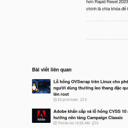
hơn Rapid Reset 2023,
chính là chìa khóa để 
Bài viết liên quan
Lỗ hổng OVSwrap trên Linux cho ph
người dùng thường leo thang đặc q
lên root
N
23 phút trước
0
g
à
Adobe khẩn cấp vá lỗ hổng CVSS 10
y
hưởng nền tảng Campaign Classic
b
ắ
N
Thứ ba lúc 10:25 AM
0
t
g