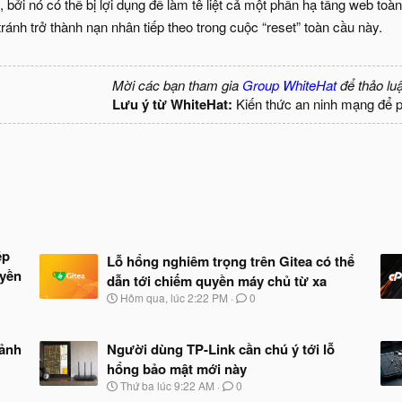
 bởi nó có thể bị lợi dụng để làm tê liệt cả một phần hạ tầng web to
tránh trở thành nạn nhân tiếp theo trong cuộc “reset” toàn cầu này.
Mời các bạn tham gia
Group WhiteHat
để thảo lu
Lưu ý từ WhiteHat:
Kiến thức an ninh mạng để 
ép
Lỗ hổng nghiêm trọng trên Gitea có thể
uyền
dẫn tới chiếm quyền máy chủ từ xa
N
Hôm qua, lúc 2:22 PM
0
g
à
y
 ảnh
Người dùng TP-Link cần chú ý tới lỗ
b
hổng bảo mật mới này
ắ
t
N
Thứ ba lúc 9:22 AM
0
đ
g