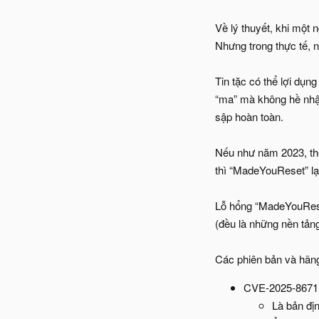
Về lý thuyết, khi một 
Nhưng trong thực tế, n
Tin tặc có thể lợi dụn
“ma” mà không hề nhận
sập hoàn toàn.
Nếu như năm 2023, thế
thì “MadeYouReset” lại
Lỗ hổng “MadeYouRese
(đều là những nền tảng
Các phiên bản và hãng 
CVE-2025-8671
Là bản đị