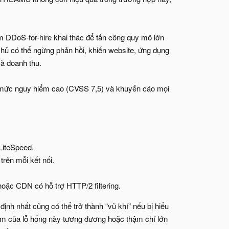
 DDoS-for-hire khai thác để tấn công quy mô lớn
hủ có thể ngừng phản hồi, khiến website, ứng dụng
và doanh thu.
mức nguy hiểm cao (CVSS 7,5) và khuyến cáo mọi
LiteSpeed.
rên mỗi kết nối.
oặc CDN có hỗ trợ HTTP/2 filtering.
nh nhất cũng có thể trở thành “vũ khí” nếu bị hiểu
ểm của lỗ hổng này tương đương hoặc thậm chí lớn