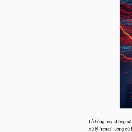
Lỗ hổng này không nằm
xử lý “reset” luồng dữ l