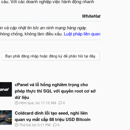
àn cầu. Với các doanh nghiệp việc hành động nhanh
WhiteHat
ận và cập nhật tin tức an ninh mạng hàng ngày.
phòng chống, không làm điều xấu.
Luật pháp liên quan
Bạn phải đăng nhập hoặc đăng ký để phản hồi tại đây.
cPanel vá lỗ hổng nghiêm trọng cho
phép thực thi SQL với quyền root cơ sở
dữ liệu
N
Hôm qua, lúc 11:12 AM
0
g
à
Coldcard dính lỗi tạo seed, nghi liên
y
quan vụ mất cắp 88 triệu USD Bitcoin
b
N
Thứ hai lúc 3:11 PM
0
ắ
g