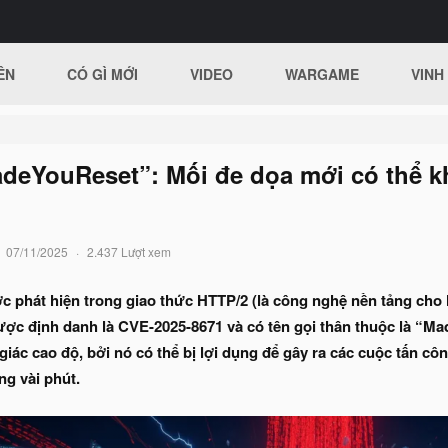
ÊN
CÓ GÌ MỚI
VIDEO
WARGAME
VINH
deYouReset”: Mối đe dọa mới có thể k
07/11/2025
2.437 Lượt xem
 phát hiện trong giao thức HTTP/2 (là công nghệ nền tảng cho 
được định danh là CVE-2025-8671 và có tên gọi thân thuộc là “M
iác cao độ, bởi nó có thể bị lợi dụng để gây ra các cuộc tấn cô
ng vài phút.