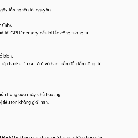
 gây tắc nghẽn tài nguyên.
tĩnh).
quá tải CPU/memory nếu bị tấn công tương tự.
 biến.
hép hacker “reset ảo” vô hạn, dẫn đến tấn công từ
ến trong các máy chủ hosting.
 tiêu tốn không giới hạn.
EAMS không còn hiệu quả trong trường hợp này,