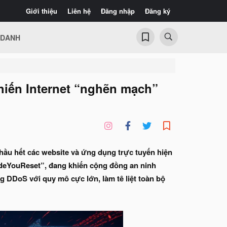
Giới thiệu
Liên hệ
Đăng nhập
Đăng ký
 DANH
hiến Internet “nghẽn mạch”
hầu hết các website và ứng dụng trực tuyến hiện
adeYouReset”, đang khiến cộng đồng an ninh
ng DDoS với quy mô cực lớn, làm tê liệt toàn bộ