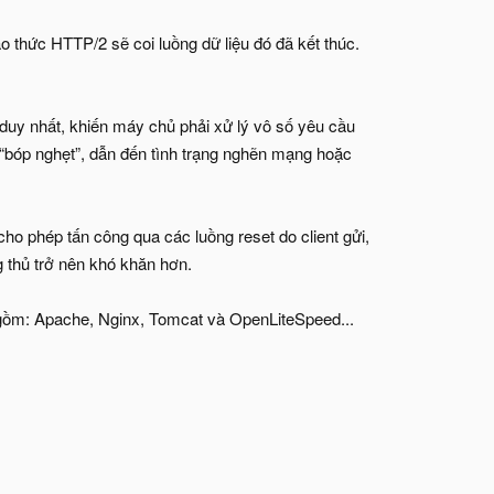
o thức HTTP/2 sẽ coi luồng dữ liệu đó đã kết thúc.
i duy nhất, khiến máy chủ phải xử lý vô số yêu cầu
“bóp nghẹt”, dẫn đến tình trạng nghẽn mạng hoặc
o phép tấn công qua các luồng reset do client gửi,
g thủ trở nên khó khăn hơn.
gồm: Apache, Nginx, Tomcat và OpenLiteSpeed...