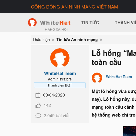
CỘNG ĐỒNG AN NINH MẠNG VIỆT NAM
TIN TỨC
THÀNH VI
Thảo luận
Tin tức An ninh mạng
Lỗ hổng “Ma
toàn cầu
WhiteHat Team
WhiteHat Team
Administrators
Thành viên BQT
Một lỗ hổng vừa được
09/04/2020
nay). Lỗ hổng này, 
142
mạng toàn cầu cảnh g
hệ thống web chỉ tro
2.049 bài viết