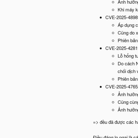
Ảnh hưởng
Khi máy k
CVE-2025-4898
Áp dụng c
Cũng do x
Phiên bản 
CVE-2025-4281
Lỗ hổng t
Do cách N
chối dịch 
Phiên bản 
CVE-2025-4765
Ảnh hưởng
Cũng cùng 
Ảnh hưởng
=> đều đã được các hã
Điều đáng lo ngại l