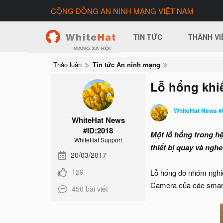
CỘNG ĐỒNG AN NINH MẠNG VIỆT NAM
TIN TỨC
THÀNH VI
Thảo luận
Tin tức An ninh mạng
Lỗ hổng khi
WhiteHat News #
WhiteHat News
#ID:2018
Một lỗ hổng trong h
WhiteHat Support
thiết bị quay và nghe
20/03/2017
129
Lỗ hổng do nhóm nghi
Camera của các smartp
450 bài viết