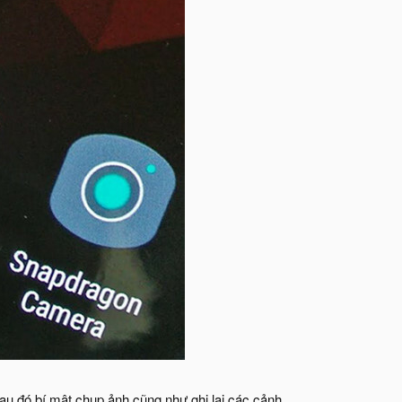
au đó bí mật chụp ảnh cũng như ghi lại các cảnh