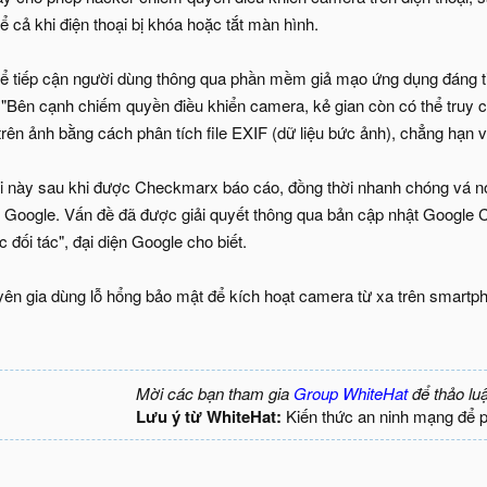
 cả khi điện thoại bị khóa hoặc tắt màn hình.
hể tiếp cận người dùng thông qua phần mềm giả mạo ứng dụng đáng t
 "Bên cạnh chiếm quyền điều khiển camera, kẻ gian còn có thể truy 
trên ảnh bằng cách phân tích file EXIF (dữ liệu bức ảnh), chẳng hạn vị 
i này sau khi được Checkmarx báo cáo, đồng thời nhanh chóng vá nó.
ới Google. Vấn đề đã được giải quyết thông qua bản cập nhật Google
 đối tác", đại diện Google cho biết.
yên gia dùng lỗ hổng bảo mật để kích hoạt camera từ xa trên smartpho
Mời các bạn tham gia
Group WhiteHat
để thảo lu
Lưu ý từ WhiteHat:
Kiến thức an ninh mạng để 