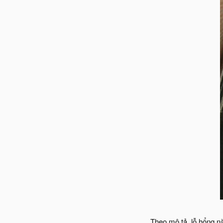
Theo mô tả, lỗ hổng n