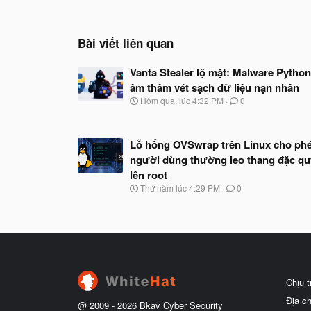
Bài viết liên quan
Vanta Stealer lộ mặt: Malware Python
âm thầm vét sạch dữ liệu nạn nhân
N
Hôm qua, lúc 4:32 PM
0
g
à
y
Lỗ hổng OVSwrap trên Linux cho ph
b
ắ
người dùng thường leo thang đặc q
t
lên root
đ
N
Thứ năm lúc 4:29 PM
0
ầ
g
u
à
y
b
ắ
t
đ
ầ
Chịu 
u
Địa c
@ 2009 -
2026
Bkav Cyber Security