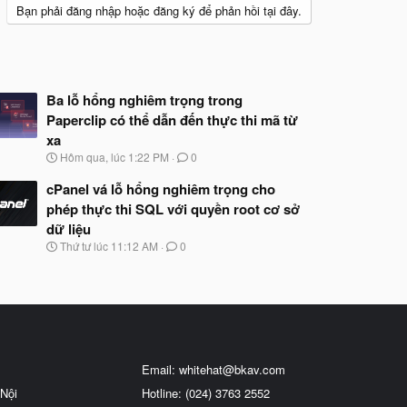
Bạn phải đăng nhập hoặc đăng ký để phản hồi tại đây.
Ba lỗ hổng nghiêm trọng trong
Paperclip có thể dẫn đến thực thi mã từ
xa
N
Hôm qua, lúc 1:22 PM
0
g
à
cPanel vá lỗ hổng nghiêm trọng cho
y
phép thực thi SQL với quyền root cơ sở
b
dữ liệu
ắ
t
N
Thứ tư lúc 11:12 AM
0
đ
g
ầ
à
u
y
b
ắ
t
đ
ầ
Email:
whitehat@bkav.com
u
Nội
Hotline: (024) 3763 2552