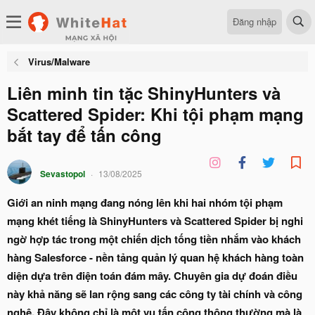
Đăng nhập
Virus/Malware
Liên minh tin tặc ShinyHunters và
Scattered Spider: Khi tội phạm mạng
bắt tay để tấn công
Sevastopol
13/08/2025
Giới an ninh mạng đang nóng lên khi hai nhóm tội phạm
mạng khét tiếng là ShinyHunters và Scattered Spider bị nghi
ngờ hợp tác trong một chiến dịch tống tiền nhắm vào khách
hàng Salesforce - nền tảng quản lý quan hệ khách hàng toàn
diện dựa trên điện toán đám mây. Chuyên gia dự đoán điều
này khả năng sẽ lan rộng sang các công ty tài chính và công
nghệ. Đây không chỉ là một vụ tấn công thông thường mà là