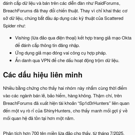
đánh cắp dữ liệu và bán trên các diễn đàn như RaidForums,
BreachForums đã thay đổi chiến thuật. Thay vì chỉ khai thác cơ
sở dữ liệu, chúng bắt đầu áp dụng các kỹ thuật của Scattered
Spider như:
Vishing (lừa đảo qua điện thoại) kết hợp trang giả mạo Okta
để đánh cắp thông tin đăng nhập.
Ứng dụng giả mạo đóng vai công cụ hợp pháp.
Ẩn danh qua VPN để che dấu hoạt động trộm dữ liệu.
Các dấu hiệu liên minh​
Nhiều bằng chứng cho thấy hai nhóm này nhắm cùng thời điểm
vào các ngành bán lẻ, bảo hiểm, hàng không. Thậm chí, trên
BreachForums đã xuất hiện tài khoản “Sp1d3rHunters” liên quan
đến một vụ rò rỉ của ShinyHunters, cho thấy manh mối gợi ý về
mối quan hệ đã tồn tại hơn một năm.
Phân tích hơn 700 tên miền lừa đảo cho thấy, từ tháng 7/2025,