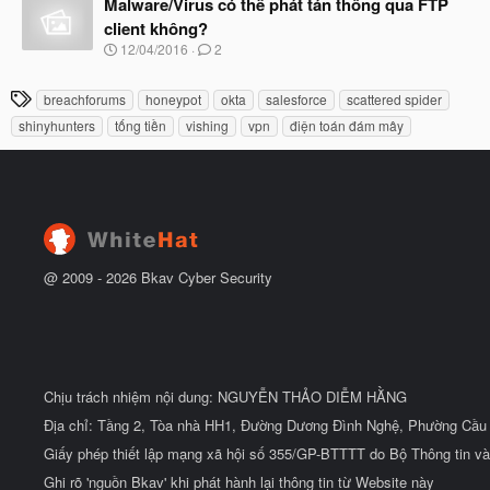
à
Malware/Virus có thể phát tán thông qua FTP
đ
y
ầ
client không?
b
u
N
12/04/2016
2
ắ
g
t
à
đ
T
breachforums
honeypot
okta
salesforce
scattered spider
y
ầ
h
b
u
shinyhunters
tống tiền
vishing
vpn
điện toán đám mây
ắ
ẻ
t
đ
ầ
u
@ 2009 -
2026
Bkav Cyber Security
Chịu trách nhiệm nội dung: NGUYỄN THẢO DIỄM HẰNG
Địa chỉ: Tầng 2, Tòa nhà HH1, Đường Dương Đình Nghệ, Phường Cầu 
Giấy phép thiết lập mạng xã hội số 355/GP-BTTTT do Bộ Thông tin và
Ghi rõ 'nguồn Bkav' khi phát hành lại thông tin từ Website này