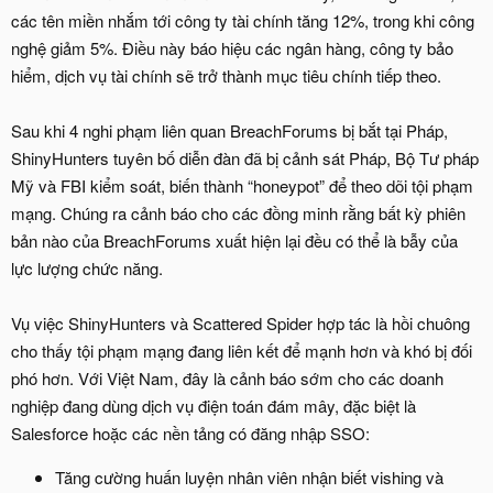
các tên miền nhắm tới công ty tài chính tăng 12%, trong khi công
nghệ giảm 5%. Điều này báo hiệu các ngân hàng, công ty bảo
hiểm, dịch vụ tài chính sẽ trở thành mục tiêu chính tiếp theo.
Sau khi 4 nghi phạm liên quan BreachForums bị bắt tại Pháp,
ShinyHunters tuyên bố diễn đàn đã bị cảnh sát Pháp, Bộ Tư pháp
Mỹ và FBI kiểm soát, biến thành “honeypot” để theo dõi tội phạm
mạng. Chúng ra cảnh báo cho các đồng minh rằng bất kỳ phiên
bản nào của BreachForums xuất hiện lại đều có thể là bẫy của
lực lượng chức năng.
Vụ việc ShinyHunters và Scattered Spider hợp tác là hồi chuông
cho thấy tội phạm mạng đang liên kết để mạnh hơn và khó bị đối
phó hơn. Với Việt Nam, đây là cảnh báo sớm cho các doanh
nghiệp đang dùng dịch vụ điện toán đám mây, đặc biệt là
Salesforce hoặc các nền tảng có đăng nhập SSO:
Tăng cường huấn luyện nhân viên nhận biết vishing và