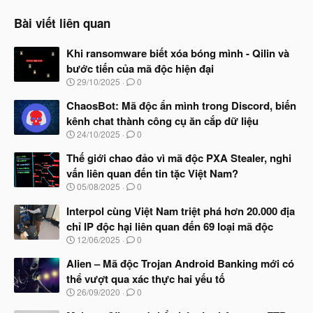
Bài viết liên quan
Khi ransomware biết xóa bóng mình - Qilin và
bước tiến của mã độc hiện đại
N
29/10/2025
0
g
à
ChaosBot: Mã độc ẩn mình trong Discord, biến
y
kênh chat thành công cụ ăn cắp dữ liệu
b
N
24/10/2025
0
ắ
g
t
à
Thế giới chao đảo vì mã độc PXA Stealer, nghi
đ
y
ầ
vấn liên quan đến tin tặc Việt Nam?
b
u
N
05/08/2025
0
ắ
g
t
à
Interpol cùng Việt Nam triệt phá hơn 20.000 địa
đ
y
ầ
chỉ IP độc hại liên quan đến 69 loại mã độc
b
u
N
12/06/2025
0
ắ
g
t
à
Alien – Mã độc Trojan Android Banking mới có
đ
y
ầ
thể vượt qua xác thực hai yếu tố
b
u
N
26/09/2020
0
ắ
g
t