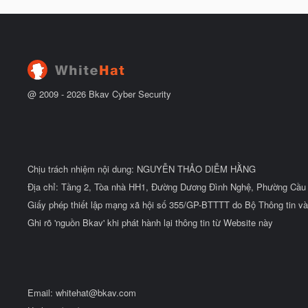
t
y
đ
b
ầ
ắ
u
t
đ
ầ
u
@ 2009 -
2026
Bkav Cyber Security
Chịu trách nhiệm nội dung: NGUYỄN THẢO DIỄM HẰNG
Địa chỉ: Tầng 2, Tòa nhà HH1, Đường Dương Đình Nghệ, Phường Cầu 
Giấy phép thiết lập mạng xã hội số 355/GP-BTTTT do Bộ Thông tin và
Ghi rõ 'nguồn Bkav' khi phát hành lại thông tin từ Website này
Email:
whitehat@bkav.com