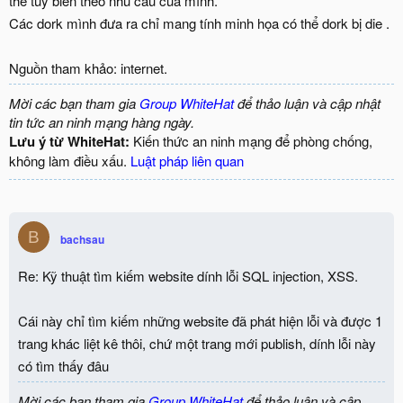
thể tùy biến theo nhu cầu của mình.
Các dork mình đưa ra chỉ mang tính minh họa có thể dork bị die .
Nguồn tham khảo: internet.
Mời các bạn tham gia
Group WhiteHat
để thảo luận và cập nhật
tin tức an ninh mạng hàng ngày.
Lưu ý từ WhiteHat:
Kiến thức an ninh mạng để phòng chống,
không làm điều xấu.
Luật pháp liên quan
B
bachsau
Re: Kỹ thuật tìm kiếm website dính lỗi SQL injection, XSS.
Cái này chỉ tìm kiếm những website đã phát hiện lỗi và được 1
trang khác liệt kê thôi, chứ một trang mới publish, dính lỗi này
có tìm thấy đâu
Mời các bạn tham gia
Group WhiteHat
để thảo luận và cập