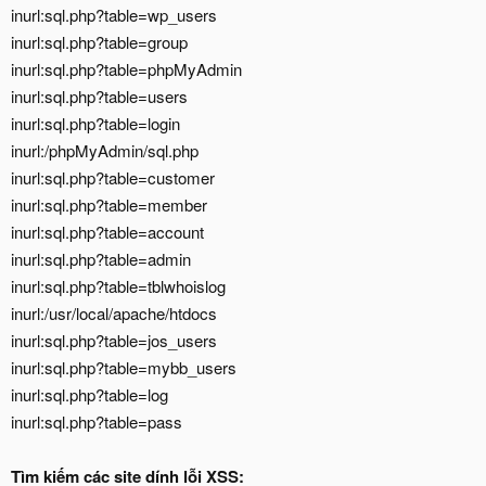
inurl:sql.php?table=wp_users
inurl:sql.php?table=group
inurl:sql.php?table=phpMyAdmin
inurl:sql.php?table=users
inurl:sql.php?table=login
inurl:/phpMyAdmin/sql.php
inurl:sql.php?table=customer
inurl:sql.php?table=member
inurl:sql.php?table=account
inurl:sql.php?table=admin
inurl:sql.php?table=tblwhoislog
inurl:/usr/local/apache/htdocs
inurl:sql.php?table=jos_users
inurl:sql.php?table=mybb_users
inurl:sql.php?table=log
inurl:sql.php?table=pass
Tìm kiếm các site dính lỗi XSS: