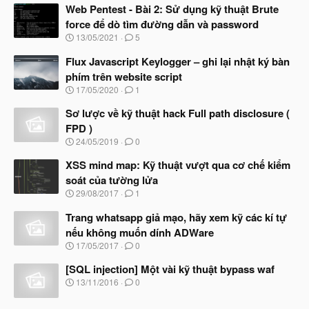
Web Pentest - Bài 2: Sử dụng kỹ thuật Brute
force để dò tìm đường dẫn và password
N
13/05/2021
5
g
à
Flux Javascript Keylogger – ghi lại nhật ký bàn
y
phím trên website script
b
N
17/05/2020
1
ắ
g
t
à
Sơ lược về kỹ thuật hack Full path disclosure (
đ
y
ầ
FPD )
b
u
N
24/05/2019
0
ắ
g
t
à
XSS mind map: Kỹ thuật vượt qua cơ chế kiểm
đ
y
ầ
soát của tường lửa
b
u
N
29/08/2017
1
ắ
g
t
à
Trang whatsapp giả mạo, hãy xem kỹ các kí tự
đ
y
ầ
nếu không muốn dính ADWare
b
u
N
17/05/2017
0
ắ
g
t
à
[SQL injection] Một vài kỹ thuật bypass waf
đ
y
ầ
N
13/11/2016
0
b
u
g
ắ
à