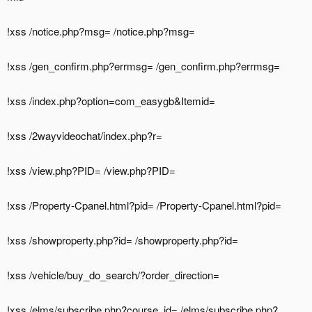
!xss /notice.php?msg= /notice.php?msg=
!xss /gen_confirm.php?errmsg= /gen_confirm.php?errmsg=
!xss /index.php?option=com_easygb&Itemid=
!xss /2wayvideochat/index.php?r=
!xss /view.php?PID= /view.php?PID=
!xss /Property-Cpanel.html?pid= /Property-Cpanel.html?pid=
!xss /showproperty.php?id= /showproperty.php?id=
!xss /vehicle/buy_do_search/?order_direction=
!xss /elms/subscribe.php?course_id= /elms/subscribe.php?