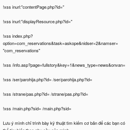
!xss inurl:"contentPage.php?id="
!xss inurl:"displayResource.php?id="
!xss index.php?
option=com_reservations&task=askope&nidser=2&namser=
"com_reservations"
!xss /info.asp?page=fullstory&key=1&news_type=news&onvan=
!xss /ser/parohija.php?id= /ser/parohija.php?id=
!xss /strane/pas.php?id= /strane/pas.php?id=
!xss /main.php?sid= /main.php?sid=
Lưu ý mình chỉ trình bày kỹ thuật tìm kiếm cơ bản để các bạn có