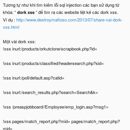
Tương tự như khi tìm kiếm lỗi sql injection các bạn sử dụng từ
khóa: “
dork xss
“ để tìm ra các website liệt kê các dork xss.
Ví dụ :
http://www.destroymafioso.com/2013/07/share-vai-dork-
xss.html
Một vài dork xss:
!xss inurl:/products/orkutclone/scrapbook.php?id=
!xss inurl:/products/classified/headersearch.php?sid=
!xss inurl:/poll/default.asp?catid=
!xss inurl:/search_results.php?search=Search&k=
!xss /preaspjobboard//Employee/emp_login.asp?msg1=
!xss pages/match_report.php?mid= pages/match_report.php?
mid=