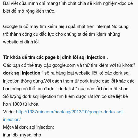
Bài viết của mình chỉ mang tính chất chia sẻ kinh nghiệm-đọc để
biết để mở rộng kiến thức.
Google là cỗ máy tìm kiếm hiệu quả nhất trên internet.Nó cũng
trở thành công cụ đắc lực cho chúng ta để tìm kiếm những
website bị dính lỗi.
Từ khóa để tìm các page bị dính lỗi sql injection .
Các bạn có thể truy cập google.com và thử tìm kiếm với từ khóa:”
dork sql injection
“ sẽ ra hàng loạt website liệt kê các dork sql
injection thông dụng.Với cách them từ dork trước các lỗi khác các
bạn cũng có thể tìm được “ dork list “ của các lỗi bảo mật khác.
Số lượng dork sql injection tìm kiếm được rất lớn có site liệt kê
hơn 1000 từ khóa.
Ví dụ:
http://1337mir.com/hacking/2013/10/google-dorks-sql-
injection/
Một vài dork sql injection:
inurl:db_mysql.php