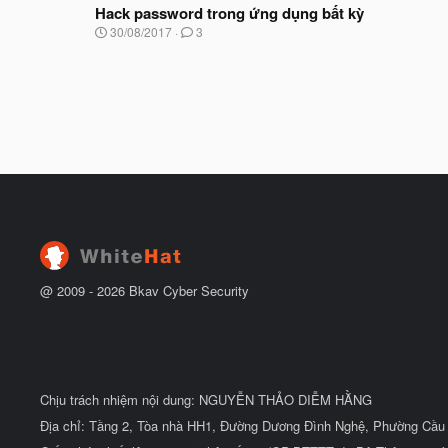
à
Hack password trong ứng dụng bất kỳ
đ
y
ầ
N
30/08/2017
3
b
u
g
ắ
à
t
y
đ
b
ầ
ắ
u
t
đ
ầ
u
@ 2009 -
2026
Bkav Cyber Security
Chịu trách nhiệm nội dung: NGUYỄN THẢO DIỄM HẰNG
Địa chỉ: Tầng 2, Tòa nhà HH1, Đường Dương Đình Nghệ, Phường Cầu 