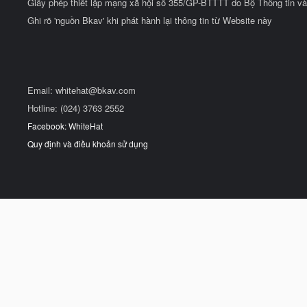
Giấy phép thiết lập mạng xã hội số 355/GP-BTTTT do Bộ Thông tin và
Ghi rõ 'nguồn Bkav' khi phát hành lại thông tin từ Website này
Email:
whitehat@bkav.com
Hotline: (024) 3763 2552
Facebook: WhiteHat
Quy định và điều khoản sử dụng