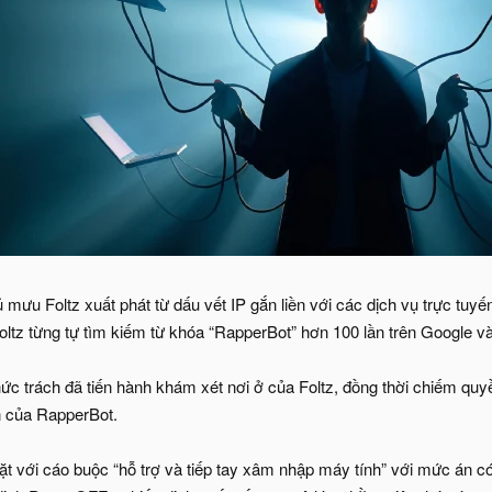
mưu Foltz xuất phát từ dấu vết IP gắn liền với các dịch vụ trực tuyế
oltz từng tự tìm kiếm từ khóa “RapperBot” hơn 100 lần trên Google v
ức trách đã tiến hành khám xét nơi ở của Foltz, đồng thời chiếm quy
n của RapperBot.
ặt với cáo buộc “hỗ trợ và tiếp tay xâm nhập máy tính” với mức án có t