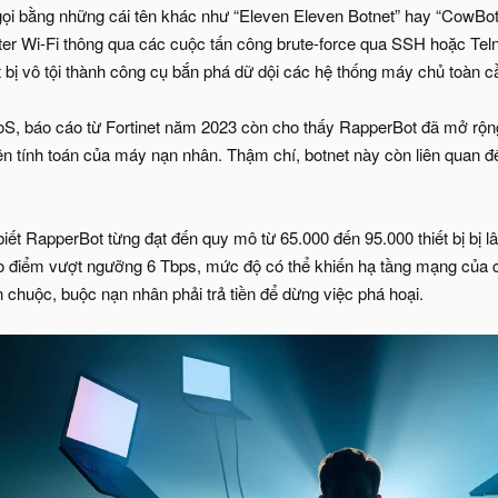
i bằng những cái tên khác như “Eleven Eleven Botnet” hay “CowBot” đ
er Wi-Fi thông qua các cuộc tấn công brute-force qua SSH hoặc Teln
t bị vô tội thành công cụ bắn phá dữ dội các hệ thống máy chủ toàn c
, báo cáo từ Fortinet năm 2023 còn cho thấy RapperBot đã mở rộng s
n tính toán của máy nạn nhân. Thậm chí, botnet này còn liên quan
iết RapperBot từng đạt đến quy mô từ 65.000 đến 95.000 thiết bị bị 
o điểm vượt ngưỡng 6 Tbps, mức độ có thể khiến hạ tầng mạng của cả 
ền chuộc, buộc nạn nhân phải trả tiền để dừng việc phá hoại.