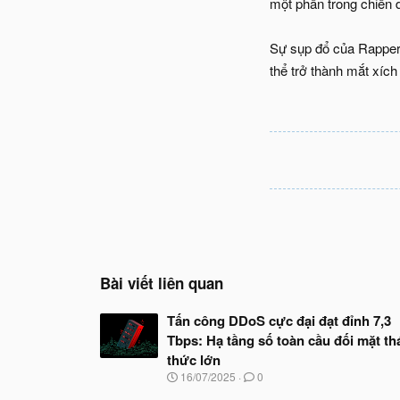
một phần trong chiến 
Sự sụp đổ của RapperB
thể trở thành mắt xích
Bài viết liên quan
Tấn công DDoS cực đại đạt đỉnh 7,3
Tbps: Hạ tầng số toàn cầu đối mặt th
thức lớn
N
16/07/2025
0
g