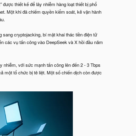
ược thiết kế để lây nhiễm hàng loạt thiết bị phổ
et. Một khi đã chiếm quyền kiểm soát, kẻ vận hành
ầu.
ang cryptojacking, bí mật khai thác tiền điện tử
 đến các vụ tấn công vào DeepSeek và X hồi đầu năm
lây nhiễm, với sức mạnh tấn công lên đến 2 - 3 Tbps
một tổ chức bị tê liệt. Một số chiến dịch còn được