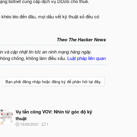
mạng botnet cung cấp dịch vụ DDoS cho thuê.
khéo léo đến đâu, mọi dấu vết kỹ thuật số đều có
Theo The Hacker News
ận và cập nhật tin tức an ninh mạng hàng ngày.
phòng chống, không làm điều xấu.
Luật pháp liên quan
Bạn phải đăng nhập hoặc đăng ký để phản hồi tại đây.
Vụ tấn công VOV: Nhìn từ góc độ kỹ
thuật
N
16/06/2021
1
g
à