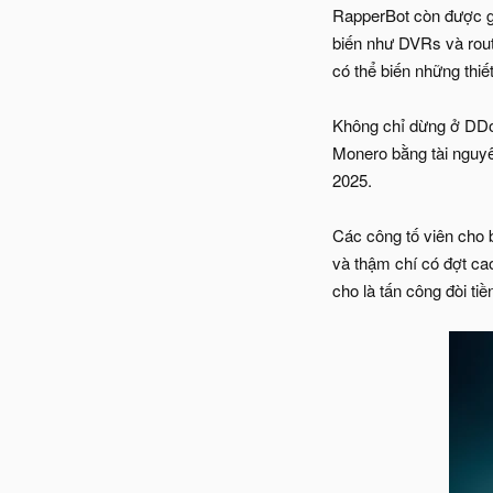
RapperBot còn được gọ
biến như DVRs và rout
có thể biến những thiế
Không chỉ dừng ở DDoS
Monero bằng tài nguyê
2025.
Các công tố viên cho b
và thậm chí có đợt ca
cho là tấn công đòi ti