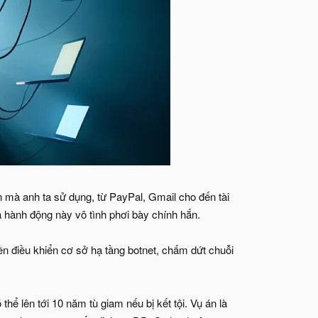
n mà anh ta sử dụng, từ PayPal, Gmail cho đến tài
à hành động này vô tình phơi bày chính hắn.
ền điều khiển cơ sở hạ tầng botnet, chấm dứt chuỗi
hể lên tới 10 năm tù giam nếu bị kết tội. Vụ án là