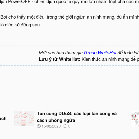
dịch PowerOFF - chiến dịch quốc tế quy mô lớn nhằm triệt phá các 
ot cho thấy một điều: trong thế giới ngầm an ninh mạng, dù ẩn mình 
 lộ diện kẻ đứng sau.
Mời các bạn tham gia
Group WhiteHat
để thảo lu
Lưu ý từ WhiteHat:
Kiến thức an ninh mạng để 
Tấn công DDoS: các loại tấn công và
ách
cách phòng ngừa
N
15/02/2023
0
g
à