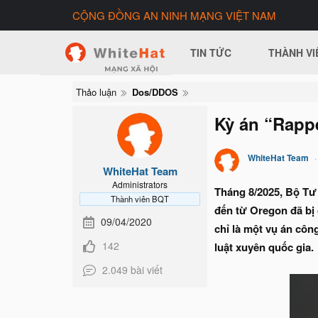
CỘNG ĐỒNG AN NINH MẠNG VIỆT NAM
TIN TỨC
THÀNH VI
Thảo luận
Dos/DDOS
Kỳ án “Rapp
WhiteHat Team
WhiteHat Team
Administrators
Tháng 8/2025, Bộ Tư
Thành viên BQT
đến từ Oregon đã bị
09/04/2020
chỉ là một vụ án cô
142
luật xuyên quốc gia.
2.049 bài viết