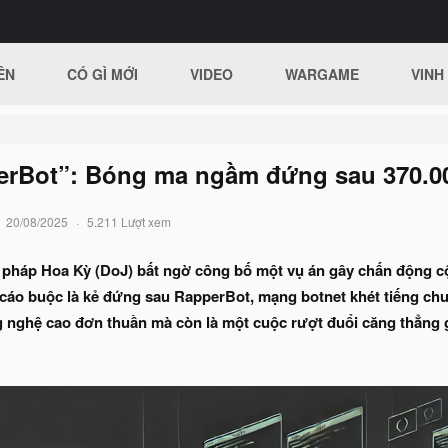
ÊN
CÓ GÌ MỚI
VIDEO
WARGAME
VINH
erBot”: Bóng ma ngầm đứng sau 370.0
20/08/2025
5.211 Lượt xem
 pháp Hoa Kỳ (DoJ) bất ngờ công bố một vụ án gây chấn động cộ
 cáo buộc là kẻ đứng sau RapperBot, mạng botnet khét tiếng ch
ng nghệ cao đơn thuần mà còn là một cuộc rượt đuổi căng thẳng 