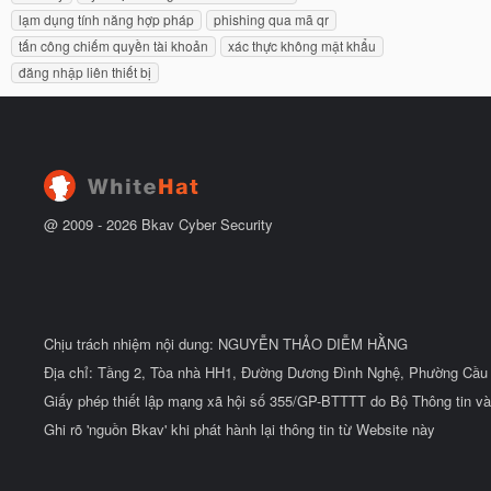
ắ
ẻ
lạm dụng tính năng hợp pháp
phishing qua mã qr
t
đ
tấn công chiếm quyền tài khoản
xác thực không mật khẩu
ầ
đăng nhập liên thiết bị
u
@ 2009 -
2026
Bkav Cyber Security
Chịu trách nhiệm nội dung: NGUYỄN THẢO DIỄM HẰNG
Địa chỉ: Tầng 2, Tòa nhà HH1, Đường Dương Đình Nghệ, Phường Cầu 
Giấy phép thiết lập mạng xã hội số 355/GP-BTTTT do Bộ Thông tin và
Ghi rõ 'nguồn Bkav' khi phát hành lại thông tin từ Website này