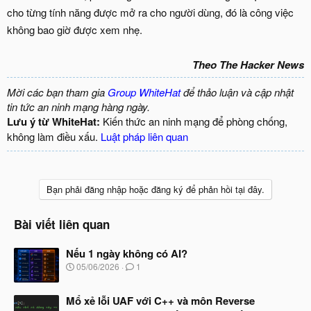
cho từng tính năng được mở ra cho người dùng, đó là công việc
không bao giờ được xem nhẹ.
Theo The Hacker News
Mời các bạn tham gia
Group WhiteHat
để thảo luận và cập nhật
tin tức an ninh mạng hàng ngày.
Lưu ý từ WhiteHat:
Kiến thức an ninh mạng để phòng chống,
không làm điều xấu.
Luật pháp liên quan
Bạn phải đăng nhập hoặc đăng ký để phản hồi tại đây.
Bài viết liên quan
Nếu 1 ngày không có AI?
N
05/06/2026
1
g
à
Mổ xẻ lỗi UAF với C++ và môn Reverse
y
b