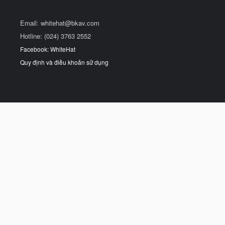
Email:
whitehat@bkav.com
Hotline: (024) 3763 2552
Facebook: WhiteHat
Quy định và điều khoản sử dụng