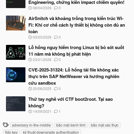
Engineering, chứng kiến impact chiếm quyền!
ắ
N
08/04/2026
0
t
g
đ
à
AirSnitch và khoảng trống trong kiến trúc Wi-
ầ
y
u
Fi: Khi cơ chế cách ly thiết bị không còn đủ an
b
toàn
ắ
t
N
03/03/2026
0
đ
g
ầ
à
Lỗ hổng nguy hiểm trong Linux bị bỏ sót suốt
u
y
11 năm mà không bị phát hiện
b
N
23/01/2026
0
ắ
g
t
à
CVE-2025-31324: Lỗ hổng tải file không xác
đ
y
ầ
thực trên SAP NetWeaver và hướng nghiên
b
u
cứu sandbox
ắ
t
N
20/08/2025
0
đ
g
ầ
à
Thử tay nghề với CTF boot2root. Tại sao
u
y
không?
b
N
14/09/2021
1
ắ
g
t
à
đ
T
adversary-in-the-middle
bảo mật danh tính
bảo mật xác thực
y
ầ
h
b
u
fido key
kỹ thuật downgrade authentication