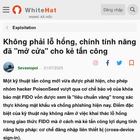
Đăng nhập
Exploitation
Không phải lỗ hổng, chính tính năng
đã "mở cửa" cho kẻ tấn công
Sevastopol
21/07/2025
Một kỹ thuật tấn công mới vừa được phát hiện, cho phép
nhóm hacker PoisonSeed vượt qua cơ chế bảo vệ của khóa
bảo mật FIDO vốn được xem là "tiêu chuẩn vàng" trong xác
thực không mật khẩu và chống phishing hiện nay. Điểm đặc
biệt của kỹ thuật này không nằm ở việc khai thác lỗ hổng
trong giao thức FIDO mà ở cách mà kẻ tấn công lợi dụng tính
năng hợp pháp: cơ chế đăng nhập liên thiết bị (cross-device
sign-in).