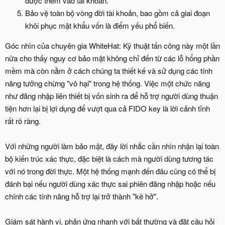
được thêm vào tài khoản.
Bảo vệ toàn bộ vòng đời tài khoản, bao gồm cả giai đoạn
khôi phục mật khẩu vốn là điểm yếu phổ biến.
Góc nhìn của chuyên gia WhiteHat: Kỹ thuật tấn công này một lần
nữa cho thấy nguy cơ bảo mật không chỉ đến từ các lỗ hổng phần
mềm mà còn nằm ở cách chúng ta thiết kế và sử dụng các tính
năng tưởng chừng "vô hại" trong hệ thống. Việc một chức năng
như đăng nhập liên thiết bị vốn sinh ra để hỗ trợ người dùng thuận
tiện hơn lại bị lợi dụng để vượt qua cả FIDO key là lời cảnh tỉnh
rất rõ ràng.
Với những người làm bảo mật, đây lời nhắc cần nhìn nhận lại toàn
bộ kiến trúc xác thực, đặc biệt là cách mà người dùng tương tác
với nó trong đời thực. Một hệ thống mạnh đến đâu cũng có thể bị
đánh bại nếu người dùng xác thực sai phiên đăng nhập hoặc nếu
chính các tính năng hỗ trợ lại trở thành "kẽ hở".
Giám sát hành vi, phản ứng nhanh với bất thường và đặt câu hỏi