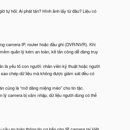
iờ tự hỏi: Ai phát tán? Hình ảnh lấy từ đâu? Liệu có
hống camera IP, router hoặc đầu ghi (DVR/NVR). Khi
 mềm quản lý kém an toàn, kẻ tấn công dễ dàng truy
iản là yếu tố con người: nhân viên kỹ thuật hoặc người
hay sao chép dữ liệu mà không được giám sát đều có
án cũng là “mỡ dâng miệng mèo” cho tin tặc.
n lý camera bị xâm nhập, dữ liệu người dùng có thể
 cầu an toàn thông tin cơ bản cho IP camera tại Việt