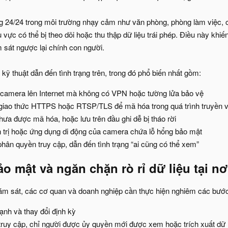
ộng 24/24 trong môi trường nhạy cảm như văn phòng, phòng làm việc, c
 vực có thể bị theo dõi hoặc thu thập dữ liệu trái phép. Điều này k
 sát ngược lại chính con người.
ỹ thuật dẫn đến tình trạng trên, trong đó phổ biến nhất gồm:
ếp camera lên Internet mà không có VPN hoặc tường lửa bảo vệ
giao thức HTTPS hoặc RTSP/TLS để mã hóa trong quá trình truyền v
chưa được mã hóa, hoặc lưu trên đầu ghi dễ bị tháo rời
trị hoặc ứng dụng di động của camera chứa lỗ hổng bảo mật
phân quyền truy cập, dẫn đến tình trạng “ai cũng có thể xem”
o mật và ngăn chặn rò rỉ dữ liệu tại nơi
ám sát, các cơ quan và doanh nghiệp cần thực hiện nghiêm các bướ
nh và thay đổi định kỳ
truy cập, chỉ người được ủy quyền mới được xem hoặc trích xuất dữ 