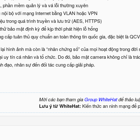
, phần mềm quản lý và vá lỗi thường xuyên
 nội bộ với mạng Internet bằng VLAN hoặc VPN
iệu trong quá trình truyền và lưu trữ (AES, HTTPS)
hử bảo mật định kỳ để kịp thời phát hiện lỗ hổng
g cấp tuân thủ quy chuẩn an toàn thông tin quốc gia, đặc biệt là Q
ại hình ảnh mà còn là “nhân chứng số” của mọi hoạt động trong đời số
ại uy tín cá nhân và tổ chức. Do đó, bảo mật camera không chỉ là tr
nh đạo, nhân sự đến đối tác cung cấp giải pháp.
Mời các bạn tham gia
Group WhiteHat
để thảo lu
Lưu ý từ WhiteHat:
Kiến thức an ninh mạng để 