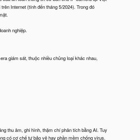
rên Internet (tính đến tháng 5/2024). Trong đó
mật.
 doanh nghiệp.
ra giám sát, thuộc nhiều chủng loại khác nhau,
ăng thu âm, ghi hình, thậm chí phân tích bằng AI. Tuy
hông có cơ chế tự bảo vệ hay phần mềm chống virus.