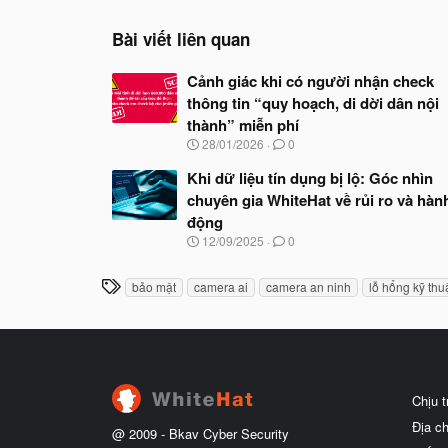
t
i
o
Bài viết liên quan
n
s
Cảnh giác khi có người nhận check
:
thông tin “quy hoạch, di dời dân nội
thành” miễn phí
N
28/01/2026
0
g
à
Khi dữ liệu tín dụng bị lộ: Góc nhìn
y
chuyên gia WhiteHat về rủi ro và hàn
b
động
ắ
t
N
12/09/2025
0
đ
g
ầ
à
T
u
bảo mật
camera ai
camera an ninh
lỗ hổng kỹ thu
y
h
b
ắ
ẻ
t
đ
ầ
u
Chịu 
Địa c
@ 2009 -
Bkav Cyber Security