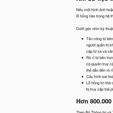
Nếu một hình ảnh hoặc 
lỗ hổng nào trong hệ 
Dưới góc nhìn kỹ thuật
Tấn công từ bên
người quản trị 
cập từ xa và xâm
Rò rỉ từ bên tro
có quyền truy cậ
thể dẫn đến rò rỉ
Cấu hình sai ho
Lỗ hổng từ nhà 
bị truy cập trái 
Hơn 800.000 
Theo Bộ Thông tin và 