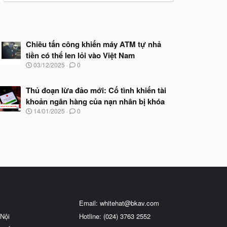
Chiêu tấn công khiến máy ATM tự nhả
tiền có thể len lỏi vào Việt Nam
N
03/12/2025
0
g
à
y
Thủ đoạn lừa đảo mới: Cố tình khiến tài
b
khoản ngân hàng của nạn nhân bị khóa
ắ
N
14/01/2025
0
t
g
đ
à
ầ
y
u
b
ắ
t
đ
ầ
u
Email:
whitehat@bkav.com
Nội
Hotline: (024) 3763 2552