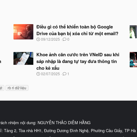
Điều gì có thể khiến toàn bộ Google
Drive của bạn bị xóa chỉ từ một email?
N
09/12/2025
0
g
à
y
Khoe ảnh căn cước trên VNeID sau khi
b
h
sáp nhập là đang tự tay đưa thông tin
ắ
cho kẻ xấu
t
đ
N
02/07/2025
1
ầ
g
u
à
ật
rò ri dữ liệu
y
b
ắ
t
đ
ầ
u
trách nhiệm nội dung: NGUYỄN THẢO DIỄM HẰNG
hỉ: Tầng 2, Tòa nhà HH1, Đường Dương Đình Nghệ, Phường Cầu Giấy, TP Hà 