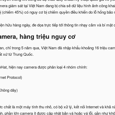
a giám sát tại Việt Nam đang bị chia sẻ dữ liệu hình ảnh công khai t
bị (chiếm 45%) có nguy cơ bị chiếm quyền điều khiển do lỗ hổng bảo 
hiện hữu hàng ngày, đe dọa trực tiếp tới thông tin nhạy cảm và bí mật
amera, hàng triệu nguy cơ​
n, chỉ trong 5 năm qua, Việt Nam đã nhập khẩu khoảng 16 triệu came
ất xứ từ Trung Quốc.
Hat, hiện nay camera được phân loại 4 nhóm chính:
net Protocol)
Không dây)
 chất là một máy tính thu nhỏ, có bộ xử lý, kết nối Internet và khả n
nh, phần lớn camera ít được cập nhật bản vá hoặc vá lỗi, gần như k