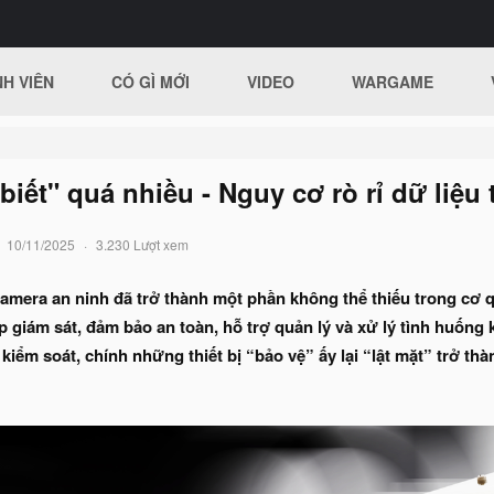
H VIÊN
CÓ GÌ MỚI
VIDEO
WARGAME
iết" quá nhiều - Nguy cơ rò rỉ dữ liệu 
10/11/2025
3.230 Lượt xem
amera an ninh đã trở thành một phần không thể thiếu trong cơ 
p giám sát, đảm bảo an toàn, hỗ trợ quản lý và xử lý tình huống 
iểm soát, chính những thiết bị “bảo vệ” ấy lại “lật mặt” trở th