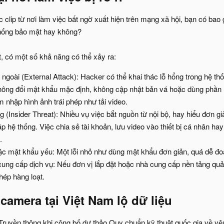
clip từ nơi làm việc bất ngờ xuất hiện trên mạng xã hội, bạn có bao g
thống bảo mật hay không?
, có một số khả năng có thể xảy ra:
 ngoài (External Attack): Hacker có thể khai thác lỗ hổng trong hệ t
không đổi mật khẩu mặc định, không cập nhật bản vá hoặc dùng phần
 nhập hình ảnh trái phép như tải video.
ng (Insider Threat): Nhiều vụ việc bắt nguồn từ nội bộ, hay hiểu đơn g
p hệ thống. Việc chia sẻ tài khoản, lưu video vào thiết bị cá nhân 
.
ặc mật khẩu yếu: Một lỗi nhỏ như dùng mật khẩu đơn giản, quá dễ đo
cung cấp dịch vụ: Nếu đơn vị lắp đặt hoặc nhà cung cấp nền tảng quả
phép hàng loạt.
camera tại Việt Nam lộ dữ liệu​
Truyền thông khi công bố dự thảo Quy chuẩn kỹ thuật quốc gia về yêu