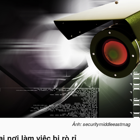
Ảnh: securitymiddleeastmag
i nơi làm việc bị rò rỉ​