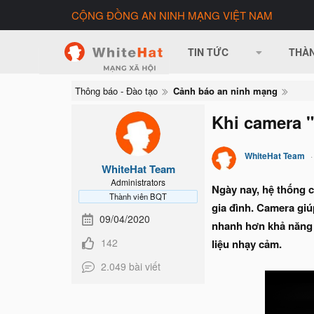
CỘNG ĐỒNG AN NINH MẠNG VIỆT NAM
TIN TỨC
THÀN
Thông báo - Đào tạo
Cảnh báo an ninh mạng
Khi camera "b
WhiteHat Team
WhiteHat Team
Administrators
Ngày nay, hệ thống c
Thành viên BQT
gia đình. Camera giú
09/04/2020
nhanh hơn khả năng k
142
liệu nhạy cảm.
2.049 bài viết