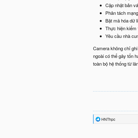
Cập nhật bản vá
Phân tách mạng
Bật mã hóa dữ l
Thực hiện kiểm t
Yêu cầu nhà cun
Camera không chỉ ghi l
ngoài có thể gây tổn h
toàn bộ hệ thống từ lã
R
HNThpc
e
a
c