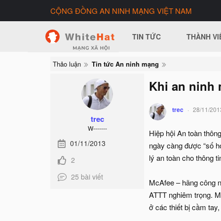
CỘNG ĐỒNG AN NINH MẠNG VIỆT NAM
TIN TỨC
THÀNH VI
Thảo luận
Tin tức An ninh mạng
Khi an ninh
trec
28/11/201
trec
W-------
Hiệp hội An toàn thôn
01/11/2013
ngày càng được “số hó
lý an toàn cho thông ti
2
25 bài viết
McAfee – hãng công ng
ATTT nghiêm trọng. Một
ở các thiết bị cầm tay,