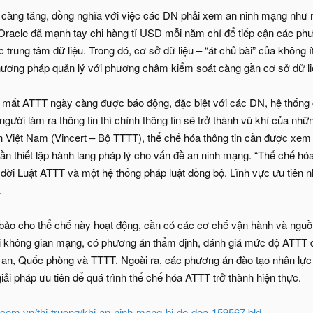
càng tăng, đồng nghĩa với việc các DN phải xem an ninh mạng như một
Oracle đã mạnh tay chi hàng tỉ USD mỗi năm chỉ để tiếp cận các phư
c trung tâm dữ liệu. Trong đó, cơ sở dữ liệu – “át chủ bài” của khô
phương pháp quản lý với phương châm kiểm soát càng gần cơ sở dữ li
ơ mất ATTT ngày càng được báo động, đặc biệt với các DN, hệ thống
gười làm ra thông tin thì chính thông tin sẽ trở thành vũ khí của nh
 Việt Nam (Vincert – Bộ TTTT), thể chế hóa thông tin cần được xem n
 cần thiết lập hành lang pháp lý cho vấn đề an ninh mạng. “Thể chế hó
a đời Luật ATTT và một hệ thống pháp luật đồng bộ. Lĩnh vực ưu tiên 
.
ảo cho thể chế này hoạt động, cần có các cơ chế vận hành và nguồn lự
 không gian mạng, có phương án thẩm định, đánh giá mức độ ATTT đối
an, Quốc phòng và TTTT. Ngoài ra, các phương án đào tạo nhân lực
ải pháp ưu tiên để quá trình thể chế hóa ATTT trở thành hiện thực.
g.com.vn/thi-truong/khi-an-ninh-mang-bi-de-doa-159567.bld