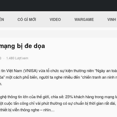
ÊN
CÓ GÌ MỚI
VIDEO
WARGAME
VINH
 mạng bị đe dọa
3
1.480 Lượt xem
g tin Việt Nam (VNISA) vừa tổ chức sự kiện thường niên “Ngày an toàn
a” một cách phổ biến, người ta nghe nhiều đến “chiến tranh an ninh 
n.
hệ thông tin lớn của thế giới, chia sẻ: 23% khách hàng trong mạng l
 cuộc tấn công chỉ vài phút thường có sự chuẩn bị thời gian rất dài
 thiết bị viễn thông nghe – nhìn…