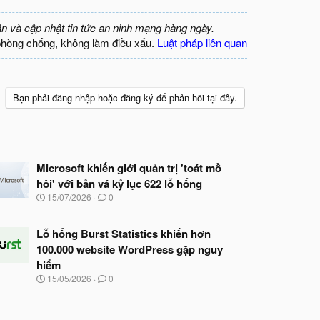
ận và cập nhật tin tức an ninh mạng hàng ngày.
phòng chống, không làm điều xấu.
Luật pháp liên quan
Bạn phải đăng nhập hoặc đăng ký để phản hồi tại đây.
Microsoft khiến giới quản trị 'toát mồ
hôi' với bản vá kỷ lục 622 lỗ hổng
N
15/07/2026
0
g
à
y
Lỗ hổng Burst Statistics khiến hơn
b
100.000 website WordPress gặp nguy
ắ
hiểm
t
đ
N
15/05/2026
0
ầ
g
u
à
y