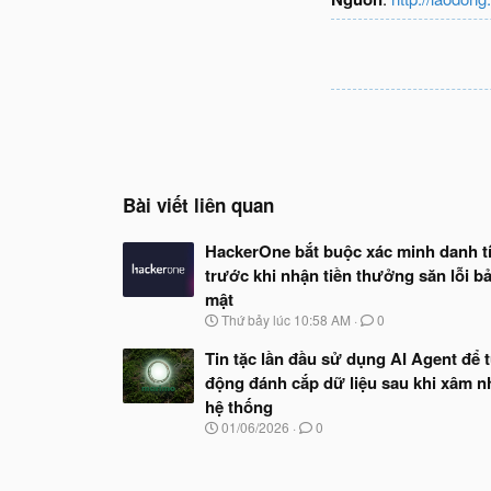
Bài viết liên quan
HackerOne bắt buộc xác minh danh t
trước khi nhận tiền thưởng săn lỗi b
mật
N
Thứ bảy lúc 10:58 AM
0
g
à
Tin tặc lần đầu sử dụng AI Agent để 
y
động đánh cắp dữ liệu sau khi xâm n
b
hệ thống
ắ
t
N
01/06/2026
0
đ
g
ầ
à
u
y