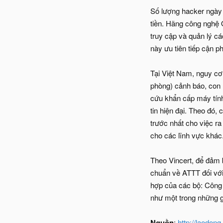
Số lượng hacker ngày 
tiền. Hãng công nghệ 
truy cập và quản lý cá
này ưu tiên tiếp cận 
Tại Việt Nam, nguy c
phòng) cảnh báo, con n
cứu khẩn cấp máy tính
tin hiện đại. Theo đó,
trước nhất cho việc r
cho các lĩnh vực khác
Theo Vincert, để đảm b
chuẩn về ATTT đối với
hợp của các bộ: Công 
như một trong những gi
Nguồn
:
http://laodon