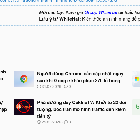
Mời các bạn tham gia
Group WhiteHat
để thảo lu
Lưu ý từ WhiteHat:
Kiến thức an ninh mạng để 
ính
Người dùng Chrome cần cập nhật ngay
ảo
sau khi Google khắc phục 370 lỗ hổng
N
31/07/2026
0
g
à
y
tự
Phá đường dây CakhiaTV: Khởi tố 23 đối
b
hập
tượng, bóc trần mô hình traffic đen kiếm
ắ
tiền tỷ
t
đ
N
22/05/2026
0
ầ
g
u
à
y