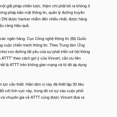
 giải pháp chiến lược, thậm chí phải bỏ ra không ít
ơng pháp bảo mật thông tin, quản lý đường truyền
ng ít DN được hacker nhắm đến nhiều nhất, được hãng
ệu càng hiệu quả.
 các ngân hàng. Cục Công nghệ thông tin (Bộ Quốc
ững cuộc chiến tranh thông tin. Theo Trung tâm Ứng
hư con đường tất yếu của sự phát triển xã hội thông
a ATTT” theo cách gợi ý của Vincert, cần ưu tiên
nhất là ATTT trên không gian mạng và từ đó áp dụng
c cần thiết. Hiện đơn vị này đã thiết lập 30 tiêu
 với lĩnh vực này, trong đó có sự vào cuộc phối
 và chuyên gia về ATTT cũng được Vincert đưa ra