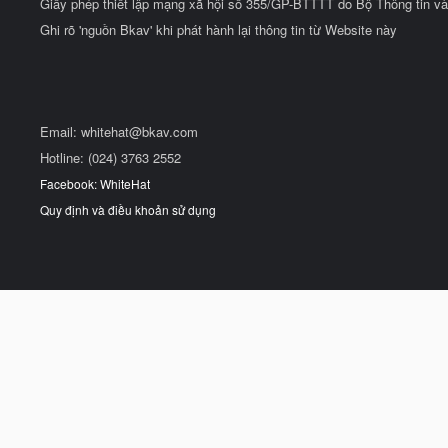
Giấy phép thiết lập mạng xã hội số 355/GP-BTTTT do Bộ Thông tin và
Ghi rõ 'nguồn Bkav' khi phát hành lại thông tin từ Website này
Email:
whitehat@bkav.com
Hotline: (024) 3763 2552
Facebook: WhiteHat
Quy định và điều khoản sử dụng