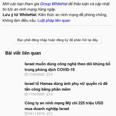
Mời các bạn tham gia
Group WhiteHat
để thảo luận và cập nhật
tin tức an ninh mạng hàng ngày.
Lưu ý từ WhiteHat:
Kiến thức an ninh mạng để phòng chống,
không làm điều xấu.
Luật pháp liên quan
Bạn phải đăng nhập hoặc đăng ký để phản hồi tại đây.
Bài viết liên quan
Israel muốn dùng công nghệ theo dõi khủng bố
trong phòng dịch COVID-19
N
17/03/2020
0
g
à
Israel tố Hamas dùng ảnh phụ nữ quyến rũ để
y
tấn công bằng phần mềm
b
N
17/02/2020
0
ắ
g
t
à
Công ty an ninh mạng Mỹ chi 225 triệu USD
đ
y
ầ
mua doanh nghiệp Israel
b
u
N
04/11/2019
0
ắ