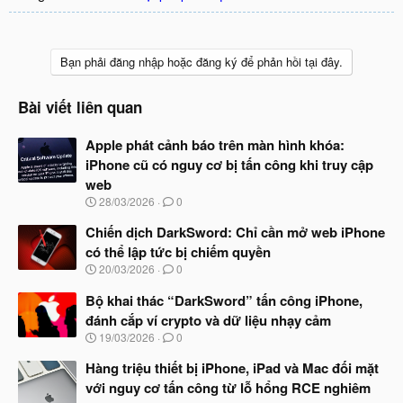
Bạn phải đăng nhập hoặc đăng ký để phản hồi tại đây.
Bài viết liên quan
Apple phát cảnh báo trên màn hình khóa:
iPhone cũ có nguy cơ bị tấn công khi truy cập
web
N
28/03/2026
0
g
à
Chiến dịch DarkSword: Chỉ cần mở web iPhone
y
có thể lập tức bị chiếm quyền
b
N
20/03/2026
0
ắ
g
t
à
Bộ khai thác “DarkSword” tấn công iPhone,
đ
y
ầ
đánh cắp ví crypto và dữ liệu nhạy cảm
b
u
N
19/03/2026
0
ắ
g
t
à
Hàng triệu thiết bị iPhone, iPad và Mac đối mặt
đ
y
ầ
với nguy cơ tấn công từ lỗ hổng RCE nghiêm
b
u