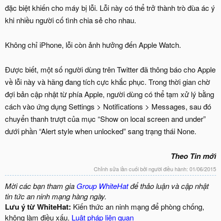
đặc biệt khiến cho máy bị lỗi. Lỗi này có thể trở thành trò đùa ác ý
khi nhiều người cố tình chia sẻ cho nhau.
Không chỉ iPhone, lỗi còn ảnh hưởng đến Apple Watch.
Được biết, một số người dùng trên Twitter đã thông báo cho Apple
về lỗi này và hãng đang tích cực khắc phục. Trong thời gian chờ
đợi bản cập nhật từ phía Apple, người dùng có thể tạm xử lý bằng
cách vào ứng dụng Settings > Notifications > Messages, sau đó
chuyển thanh trượt của mục “Show on local screen and under”
dưới phần “Alert style when unlocked” sang trạng thái None.
Theo Tin mới
Chỉnh sửa lần cuối bởi người điều hành:
01/06/2015
Mời các bạn tham gia
Group WhiteHat
để thảo luận và cập nhật
tin tức an ninh mạng hàng ngày.
Lưu ý từ WhiteHat:
Kiến thức an ninh mạng để phòng chống,
không làm điều xấu.
Luật pháp liên quan