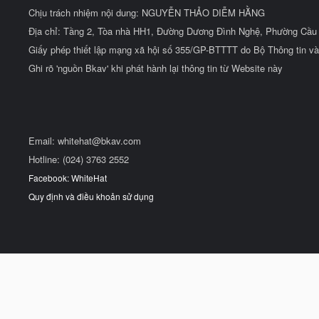
Chịu trách nhiệm nội dung: NGUYỄN THẢO DIỄM HẰNG
Địa chỉ: Tầng 2, Tòa nhà HH1, Đường Dương Đình Nghệ, Phường Cầu 
Giấy phép thiết lập mạng xã hội số 355/GP-BTTTT do Bộ Thông tin và
Ghi rõ 'nguồn Bkav' khi phát hành lại thông tin từ Website này
Email:
whitehat@bkav.com
Hotline: (024) 3763 2552
Facebook: WhiteHat
Quy định và điều khoản sử dụng