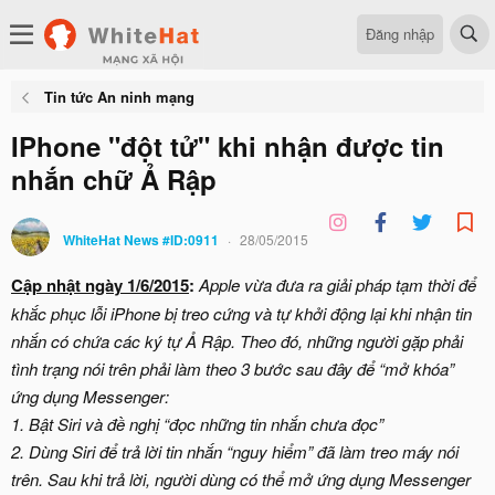
Đăng nhập
Tin tức An ninh mạng
IPhone "đột tử" khi nhận được tin
nhắn chữ Ả Rập
WhiteHat News #ID:0911
28/05/2015
Cập nhật ngày 1/6/2015
:
Apple vừa đưa ra giải pháp tạm thời để
khắc phục lỗi iPhone bị treo cứng và tự khởi động lại khi nhận tin
nhắn có chứa các ký tự Ả Rập. Theo đó, những người gặp phải
tình trạng nói trên phải làm theo 3 bước sau đây để “mở khóa”
ứng dụng Messenger:
1. Bật Siri và đề nghị “đọc những tin nhắn chưa đọc”
2. Dùng Siri để trả lời tin nhắn “nguy hiểm” đã làm treo máy nói
trên. Sau khi trả lời, người dùng có thể mở ứng dụng Messenger