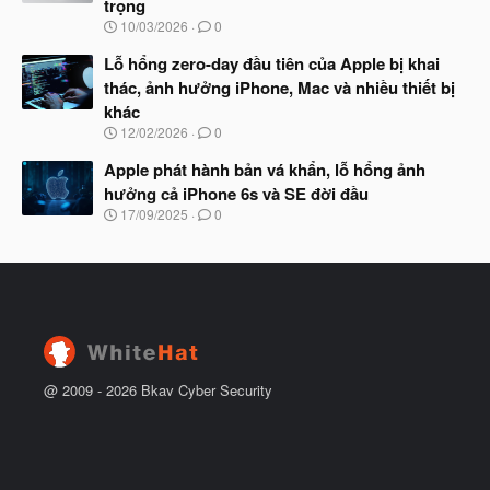
trọng
ắ
t
N
10/03/2026
0
đ
g
ầ
à
Lỗ hổng zero-day đầu tiên của Apple bị khai
u
y
thác, ảnh hưởng iPhone, Mac và nhiều thiết bị
b
khác
ắ
t
N
12/02/2026
0
đ
g
ầ
à
Apple phát hành bản vá khẩn, lỗ hổng ảnh
u
y
hưởng cả iPhone 6s và SE đời đầu
b
N
17/09/2025
0
ắ
g
t
à
đ
y
ầ
b
u
ắ
t
đ
ầ
u
@ 2009 -
2026
Bkav Cyber Security