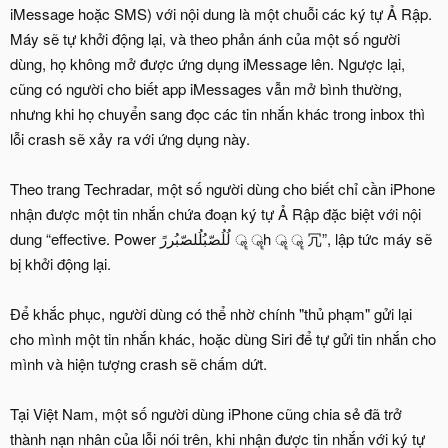
iMessage hoặc SMS) với nội dung là một chuỗi các ký tự Ả Rập.
Máy sẽ tự khởi động lại, và theo phản ánh của một số người
dùng, họ không mở được ứng dụng iMessage lên. Ngược lại,
cũng có người cho biết app iMessages vẫn mở bình thường,
nhưng khi họ chuyển sang đọc các tin nhắn khác trong inbox thì
lỗi crash sẽ xảy ra với ứng dụng này.
Theo trang Techradar, một số người dùng cho biết chỉ cần iPhone
nhận được một tin nhắn chứa đoạn ký tự Ả Rập đặc biệt với nội
dung “effective. Power لُلُصّبُلُلصّبُررً ॣ ॣh ॣ ॣ 冗”, lập tức máy sẽ
bị khởi động lại.
Để khắc phục, người dùng có thể nhờ chính "thủ phạm" gửi lại
cho mình một tin nhắn khác, hoặc dùng Siri để tự gửi tin nhắn cho
mình và hiện tượng crash sẽ chấm dứt.
Tại Việt Nam, một số người dùng iPhone cũng chia sẻ đã trở
thành nạn nhân của lỗi nói trên, khi nhận được tin nhắn với ký tự