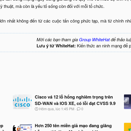
ỹ thuật, mà còn là yếu tố sống còn đối với mỗi tổ chức.
y lớn nhất không đến từ các cuộc tấn công phức tạp, mà từ chính n
Mời các bạn tham gia
Group WhiteHat
để thảo lu
Lưu ý từ WhiteHat:
Kiến thức an ninh mạng để 
Cisco vá 12 lỗ hổng nghiêm trọng trên
SD-WAN và IOS XE, có lỗi đạt CVSS 9.9
N
Hôm qua, lúc 1:45 PM
0
g
à
y
ép
Hơn 250 tên miền giả mạo đang giăng
b