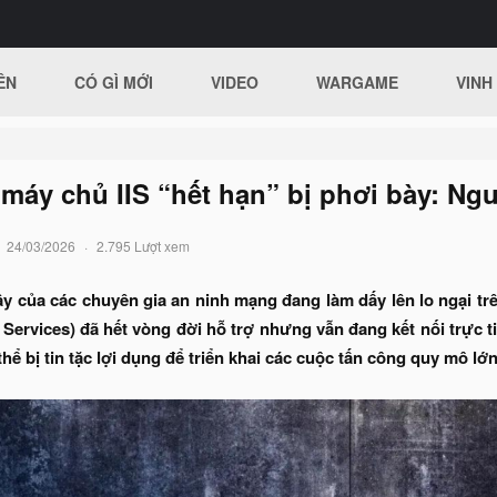
ÊN
CÓ GÌ MỚI
VIDEO
WARGAME
VINH
máy chủ IIS “hết hạn” bị phơi bày: Ng
24/03/2026
2.795 Lượt xem
y của các chuyên gia an ninh mạng đang làm dấy lên lo ngại trê
n Services) đã hết vòng đời hỗ trợ nhưng vẫn đang kết nối trực 
hể bị tin tặc lợi dụng để triển khai các cuộc tấn công quy mô lớn