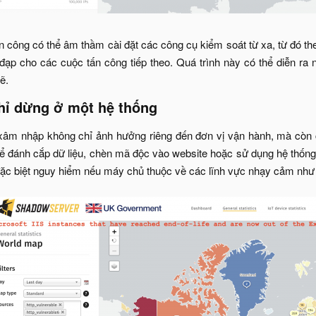
n công có thể âm thầm cài đặt các công cụ kiểm soát từ xa, từ đó t
ạp cho các cuộc tấn công tiếp theo. Quá trình này có thể diễn ra
.​
hỉ dừng ở một hệ thống​
xâm nhập không chỉ ảnh hưởng riêng đến đơn vị vận hành, mà còn c
hể đánh cắp dữ liệu, chèn mã độc vào website hoặc sử dụng hệ thống 
ặc biệt nguy hiểm nếu máy chủ thuộc về các lĩnh vực nhạy cảm như t