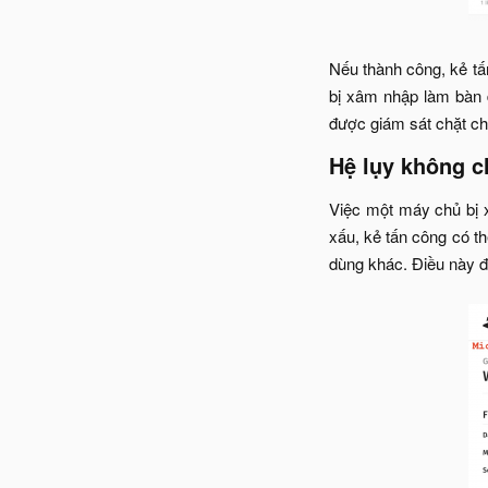
Nếu thành công, kẻ tấ
bị xâm nhập làm bàn đ
được giám sát chặt chẽ
Hệ lụy không c
Việc một máy chủ bị 
xấu, kẻ tấn công có t
dùng khác. Điều này đ