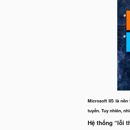
Microsoft IIS là nề
tuyến. Tuy nhiên, nh
Hệ thống “lỗi 