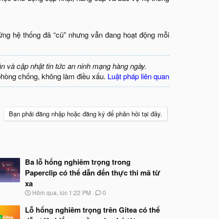
hững hệ thống đã “cũ” nhưng vẫn đang hoạt động mỗi
ận và cập nhật tin tức an ninh mạng hàng ngày.
phòng chống, không làm điều xấu.
Luật pháp liên quan
Bạn phải đăng nhập hoặc đăng ký để phản hồi tại đây.
Ba lỗ hổng nghiêm trọng trong
Paperclip có thể dẫn đến thực thi mã từ
xa
N
Hôm qua, lúc 1:22 PM
0
g
à
Lỗ hổng nghiêm trọng trên Gitea có thể
y