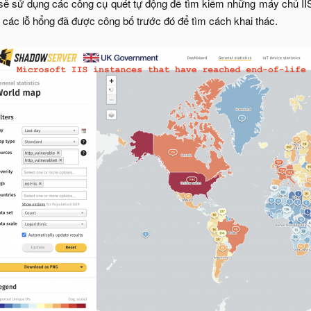
 sẽ sử dụng các công cụ quét tự động để tìm kiếm những máy chủ IIS
i các lỗ hổng đã được công bố trước đó để tìm cách khai thác.