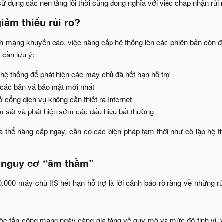
 sử dụng các nền tảng lỗi thời cũng đồng nghĩa với việc chấp nhận rủi 
iảm thiểu rủi ro?​
h mạng khuyến cáo, việc nâng cấp hệ thống lên các phiên bản còn đư
cần lưu ý:​
hệ thống để phát hiện các máy chủ đã hết hạn hỗ trợ​
các bản vá bảo mật mới nhất​
cổng dịch vụ không cần thiết ra Internet​
 sát và phát hiện sớm các dấu hiệu bất thường​
 thể nâng cấp ngay, cần có các biện pháp tạm thời như cô lập hệ th
 nguy cơ “âm thầm”​
0.000 máy chủ IIS hết hạn hỗ trợ là lời cảnh báo rõ ràng về những r
ộc tấn công mạng ngày càng gia tăng về quy mô và mức độ tinh vi, 