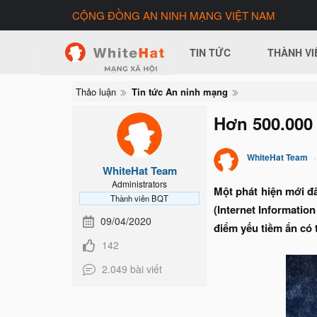
CỘNG ĐỒNG AN NINH MẠNG VIỆT NAM
TIN TỨC
THÀNH VI
Thảo luận
Tin tức An ninh mạng
Hơn 500.000 
WhiteHat Team
WhiteHat Team
Administrators
Một phát hiện mới đâ
Thành viên BQT
(Internet Informatio
09/04/2020
điểm yếu tiềm ẩn có t
142
2.049 bài viết