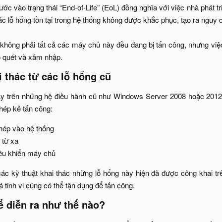
c vào trạng thái “End-of-Life” (EoL) đồng nghĩa với việc nhà phát 
c lỗ hổng tồn tại trong hệ thống không được khắc phục, tạo ra nguy cơ
không phải tất cả các máy chủ này đều đang bị tấn công, nhưng việc t
 quét và xâm nhập.​
 thác từ các lỗ hổng cũ​
ạy trên những hệ điều hành cũ như Windows Server 2008 hoặc 2012 
ép kẻ tấn công:​
hép vào hệ thống​
từ xa​
u khiển máy chủ​
các kỹ thuật khai thác những lỗ hổng này hiện đã được công khai tr
 tinh vi cũng có thể tận dụng để tấn công.​
 diễn ra như thế nào?​