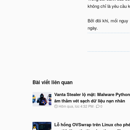
không chỉ là yêu cầu k
Bởi đôi khi, mối ngu
ngày.​
Bài viết liên quan
Vanta Stealer lộ mặt: Malware Python
âm thầm vét sạch dữ liệu nạn nhân
N
Hôm qua, lúc 4:32 PM
0
g
à
y
Lỗ hổng OVSwrap trên Linux cho ph
b
ắ