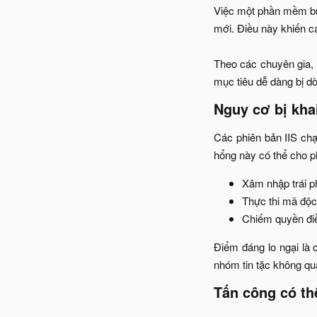
Việc một phần mềm bướ
mới. Điều này khiến cá
Theo các chuyên gia, 
mục tiêu dễ dàng bị dò
Nguy cơ bị khai
Các phiên bản IIS ch
hổng này có thể cho ph
Xâm nhập trái p
Thực thi mã độc 
Chiếm quyền điề
Điểm đáng lo ngại là 
nhóm tin tặc không quá
Tấn công có thể