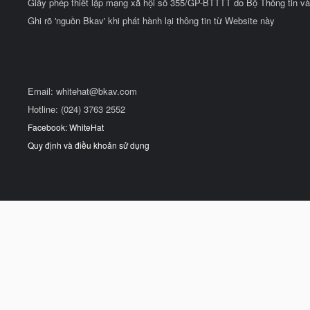
Giấy phép thiết lập mạng xã hội số 355/GP-BTTTT do Bộ Thông tin và
Ghi rõ 'nguồn Bkav' khi phát hành lại thông tin từ Website này
Email:
whitehat@bkav.com
Hotline: (024) 3763 2552
Facebook: WhiteHat
Quy định và điều khoản sử dụng