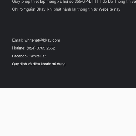
Giấy phép thiết lập mạng xã hội số 355/GP-BTTTT do Bộ Thông tin và
Ghi rõ 'nguồn Bkav' khi phát hành lại thông tin từ Website này
Email:
whitehat@bkav.com
Hotline: (024) 3763 2552
Facebook: WhiteHat
Quy định và điều khoản sử dụng