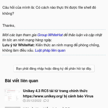
Câu hỏi của mình là: Có cách nào thực thi được file shell đó
không?
Thanks,
Mời các bạn tham gia
Group WhiteHat
để thảo luận và cập nhật
tin tức an ninh mạng hàng ngày.
Lưu ý từ WhiteHat:
Kiến thức an ninh mạng để phòng chống,
không làm điều xấu.
Luật pháp liên quan
Bạn phải đăng nhập hoặc đăng ký để phản hồi tại đây.
Bài viết liên quan
Unikey 4.3 RC5 tải từ trang chính thức
https://www.unikey.org/ bị cảnh báo Virus
N
25/12/2022
2
g
à