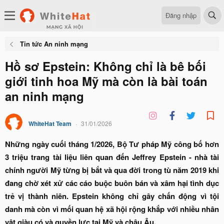
Đăng nhập
Tin tức An ninh mạng
Hồ sơ Epstein: Không chỉ là bê bối
giới tinh hoa Mỹ mà còn là bài toán
an ninh mạng
WhiteHat Team
31/01/2026
Những ngày cuối tháng 1/2026, Bộ Tư pháp Mỹ công bố hơn
3 triệu trang tài liệu liên quan đến Jeffrey Epstein - nhà tài
chính người Mỹ từng bị bắt và qua đời trong tù năm 2019 khi
đang chờ xét xử các cáo buộc buôn bán và xâm hại tình dục
trẻ vị thành niên. Epstein không chỉ gây chấn động vì tội
danh mà còn vì mối quan hệ xã hội rộng khắp với nhiều nhân
vật giàu có và quyền lực tại Mỹ và châu Âu.