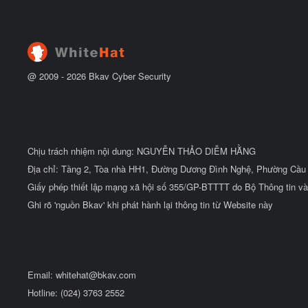
ầ
b
u
ắ
t
đ
ầ
u
@ 2009 -
2026
Bkav Cyber Security
Chịu trách nhiệm nội dung: NGUYỄN THẢO DIỄM HẰNG
Địa chỉ: Tầng 2, Tòa nhà HH1, Đường Dương Đình Nghệ, Phường Cầu 
Giấy phép thiết lập mạng xã hội số 355/GP-BTTTT do Bộ Thông tin và
Ghi rõ 'nguồn Bkav' khi phát hành lại thông tin từ Website này
Email:
whitehat@bkav.com
Hotline: (024) 3763 2552