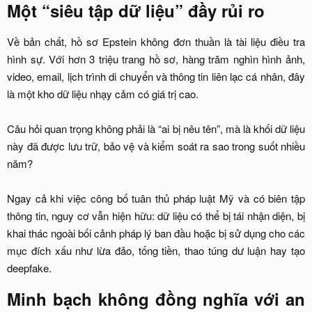
Một “siêu tập dữ liệu” đầy rủi ro
Về bản chất, hồ sơ Epstein không đơn thuần là tài liệu điều tra
hình sự. Với hơn 3 triệu trang hồ sơ, hàng trăm nghìn hình ảnh,
video, email, lịch trình di chuyển và thông tin liên lạc cá nhân, đây
là một kho dữ liệu nhạy cảm có giá trị cao.
Câu hỏi quan trọng không phải là “ai bị nêu tên”, mà là khối dữ liệu
này đã được lưu trữ, bảo vệ và kiểm soát ra sao trong suốt nhiều
năm?
Ngay cả khi việc công bố tuân thủ pháp luật Mỹ và có biên tập
thông tin, nguy cơ vẫn hiện hữu: dữ liệu có thể bị tái nhận diện, bị
khai thác ngoài bối cảnh pháp lý ban đầu hoặc bị sử dụng cho các
mục đích xấu như lừa đảo, tống tiền, thao túng dư luận hay tạo
deepfake.​
Minh bạch không đồng nghĩa với an