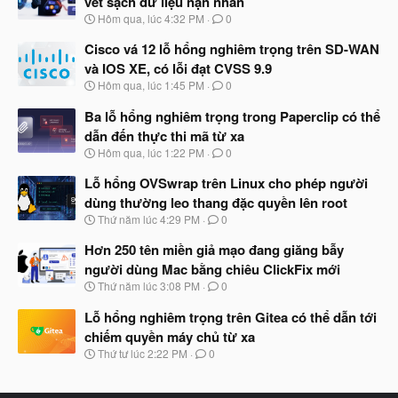
vét sạch dữ liệu nạn nhân
N
Hôm qua, lúc 4:32 PM
0
g
à
Cisco vá 12 lỗ hổng nghiêm trọng trên SD-WAN
y
và IOS XE, có lỗi đạt CVSS 9.9
b
N
Hôm qua, lúc 1:45 PM
0
ắ
g
t
à
Ba lỗ hổng nghiêm trọng trong Paperclip có thể
đ
y
ầ
dẫn đến thực thi mã từ xa
b
u
N
Hôm qua, lúc 1:22 PM
0
ắ
g
t
à
Lỗ hổng OVSwrap trên Linux cho phép người
đ
y
ầ
dùng thường leo thang đặc quyền lên root
b
u
N
Thứ năm lúc 4:29 PM
0
ắ
g
t
à
Hơn 250 tên miền giả mạo đang giăng bẫy
đ
y
ầ
người dùng Mac bằng chiêu ClickFix mới
b
u
N
Thứ năm lúc 3:08 PM
0
ắ
g
t
à
Lỗ hổng nghiêm trọng trên Gitea có thể dẫn tới
đ
y
ầ
chiếm quyền máy chủ từ xa
b
u
N
Thứ tư lúc 2:22 PM
0
ắ
g
t
à
đ
y