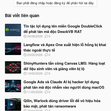
Bạn phải đăng nhập hoặc đăng ký để phản hồi tại đây.
Bài viết liên quan
Tin tặc lợi dụng tên miền Google DoubleClick
để phát tán mã độc DesckVB RAT
N
04/06/2026
0
g
à
Langflow và Apex One xuất hiện lỗ hổng bị khai
y
thác ngoài thực tế
b
N
23/05/2026
0
ắ
g
t
à
ShinyHunters tấn công Canvas LMS: Hàng loạt
đ
y
ầ
dữ liệu sinh viên và giảng viên bị lộ
b
u
N
13/05/2026
0
ắ
g
t
à
Google Ads và Claude AI bị hacker lợi dụng
đ
y
ầ
phát tán mã độc nhắm vào người dùng macOS
b
u
N
11/05/2026
0
ắ
g
t
à
Qilin, Warlock dùng driver lỗi để vô hiệu hóa
đ
y
ầ
bảo mật, phát tán ransomware
b
u
N
23/04/2026
0