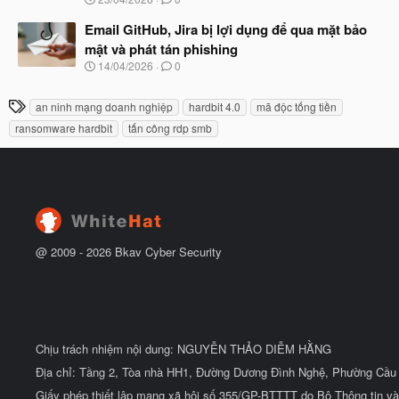
ắ
g
t
à
Email GitHub, Jira bị lợi dụng để qua mặt bảo
đ
y
ầ
mật và phát tán phishing
b
u
N
14/04/2026
0
ắ
g
t
à
đ
T
an ninh mạng doanh nghiệp
hardbit 4.0
mã độc tống tiền
y
ầ
h
b
u
ransomware hardbit
tấn công rdp smb
ắ
ẻ
t
đ
ầ
u
@ 2009 -
2026
Bkav Cyber Security
Chịu trách nhiệm nội dung: NGUYỄN THẢO DIỄM HẰNG
Địa chỉ: Tầng 2, Tòa nhà HH1, Đường Dương Đình Nghệ, Phường Cầu 
Giấy phép thiết lập mạng xã hội số 355/GP-BTTTT do Bộ Thông tin và