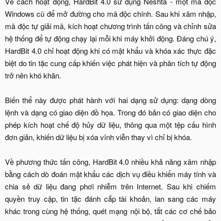
Về cách hoạt động, HardBit 4.0 sử dụng Neshta - một mã độc
Windows cũ để mở đường cho mã độc chính. Sau khi xâm nhập,
mã độc tự giải mã, kích hoạt chương trình tấn công và chỉnh sửa
hệ thống để tự động chạy lại mỗi khi máy khởi động. Đáng chú ý,
HardBit 4.0 chỉ hoạt động khi có mật khẩu và khóa xác thực đặc
biệt do tin tặc cung cấp khiến việc phát hiện và phân tích tự động
trở nên khó khăn.
Biến thể này được phát hành với hai dạng sử dụng: dạng dòng
lệnh và dạng có giao diện đồ họa. Trong đó bản có giao diện cho
phép kích hoạt chế độ hủy dữ liệu, thông qua một tệp cấu hình
đơn giản, khiến dữ liệu bị xóa vĩnh viễn thay vì chỉ bị khóa.
Về phương thức tấn công, HardBit 4.0 nhiều khả năng xâm nhập
bằng cách dò đoán mật khẩu các dịch vụ điều khiển máy tính và
chia sẻ dữ liệu đang phơi nhiễm trên Internet. Sau khi chiếm
quyền truy cập, tin tặc đánh cắp tài khoản, lan sang các máy
khác trong cùng hệ thống, quét mạng nội bộ, tắt các cơ chế bảo