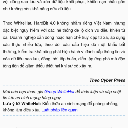
vệ, dừng sao lưu và xóa dữ liệu khôi phục, khiến nạn nhân gần
như không còn khả năng cứu dữ liệu.
Theo WhiteHat, HardBit 4.0 không nhắm riêng Việt Nam nhưng
đặc biệt nguy hiểm với các hệ thống để lộ dịch vụ điều khiển từ
xa. Doanh nghiệp cần đóng hoặc hạn chế truy cập từ xa, áp dụng
xác thực nhiều lớp, theo dõi các dấu hiệu dò mật khẩu bất
thường, kiểm tra khả năng phát hiện hành vi đánh cắp thông tin và
xóa dữ liệu sao lưu, đồng thời tập huấn, diễn tập ứng phó mã độc
tống tiền để giảm thiểu thiệt hại khi sự cố xảy ra.
Theo Cyber Press
Mời các bạn tham gia
Group WhiteHat
để thảo luận và cập nhật
tin tức an ninh mạng hàng ngày.
Lưu ý từ WhiteHat:
Kiến thức an ninh mạng để phòng chống,
không làm điều xấu.
Luật pháp liên quan