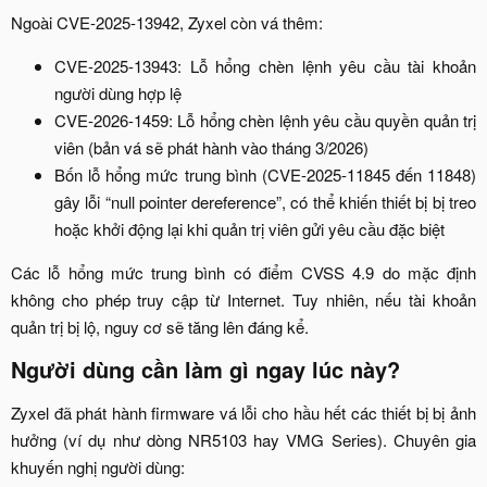
Ngoài CVE-2025-13942, Zyxel còn vá thêm:​
CVE-2025-13943: Lỗ hổng chèn lệnh yêu cầu tài khoản
người dùng hợp lệ​
CVE-2026-1459: Lỗ hổng chèn lệnh yêu cầu quyền quản trị
viên (bản vá sẽ phát hành vào tháng 3/2026)​
Bốn lỗ hổng mức trung bình (CVE-2025-11845 đến 11848)
gây lỗi “null pointer dereference”, có thể khiến thiết bị bị treo
hoặc khởi động lại khi quản trị viên gửi yêu cầu đặc biệt​
Các lỗ hổng mức trung bình có điểm CVSS 4.9 do mặc định
không cho phép truy cập từ Internet. Tuy nhiên, nếu tài khoản
quản trị bị lộ, nguy cơ sẽ tăng lên đáng kể.​
Người dùng cần làm gì ngay lúc này?​
Zyxel đã phát hành firmware vá lỗi cho hầu hết các thiết bị bị ảnh
hưởng (ví dụ như dòng NR5103 hay VMG Series). Chuyên gia
khuyến nghị người dùng:​