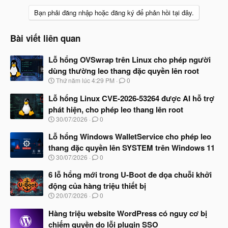
Bạn phải đăng nhập hoặc đăng ký để phản hồi tại đây.
Bài viết liên quan
Lỗ hổng OVSwrap trên Linux cho phép người
dùng thường leo thang đặc quyền lên root
N
Thứ năm lúc 4:29 PM
0
g
à
Lỗ hổng Linux CVE-2026-53264 được AI hỗ trợ
y
phát hiện, cho phép leo thang lên root
b
N
30/07/2026
0
ắ
g
t
à
Lỗ hổng Windows WalletService cho phép leo
đ
y
ầ
thang đặc quyền lên SYSTEM trên Windows 11
b
u
N
30/07/2026
0
ắ
g
t
à
6 lỗ hổng mới trong U-Boot đe dọa chuỗi khởi
đ
y
ầ
động của hàng triệu thiết bị
b
u
N
20/07/2026
0
ắ
g
t
à
Hàng triệu website WordPress có nguy cơ bị
đ
y
ầ
chiếm quyền do lỗi plugin SSO
b