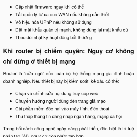
Cập nhật firmware ngay khi có thể​
Tắt quản lý từ xa qua WAN nếu không cần thiết​
Vô hiệu hóa UPnP nếu không sử dụng​
Đặt mật khẩu quản trị mạnh, không dùng lại mật khẩu cũ​
Theo dõi nhật ký hoạt động bất thường​
Khi router bị chiếm quyền: Nguy cơ không
chỉ dừng ở thiết bị mạng​
Router là “cửa ngõ” của toàn bộ hệ thống mạng gia đình hoặc
doanh nghiệp. Nếu thiết bị này bị kiểm soát, kẻ xấu có thể:​
Chặn và chỉnh sửa nội dung truy cập web​
Chuyển hướng người dùng đến trang giả mạo​
Cài phần mềm độc hại vào máy tính, điện thoại​
Thu thập thông tin đăng nhập ngân hàng, mạng xã hội​
Trong bối cảnh công nghệ ngày càng phát triển, đặc biệt là trí tuệ
nhân tạo (AI), nguy cơ còn phức tạp hơn.