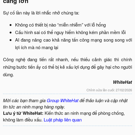
càng lớn​
Sự cố lần này là lời nhắc nhở chúng ta:​
Không có thiết bị nào “miễn nhiễm” với lỗ hổng​
Cấu hình sai có thể nguy hiểm không kém phần mềm lỗi​
AI đang nâng cao khả năng tấn công mạng song song với
lợi ích mà nó mang lại​
Công nghệ đang tiến rất nhanh, nếu thiếu cảnh giác thì chính
những bước tiến ấy có thể bị kẻ xấu lợi dụng để gây hại cho người
dùng.​
WhiteHat
Chỉnh sửa lần cuối:
27/02/2026
Mời các bạn tham gia
Group WhiteHat
để thảo luận và cập nhật
tin tức an ninh mạng hàng ngày.
Lưu ý từ WhiteHat:
Kiến thức an ninh mạng để phòng chống,
không làm điều xấu.
Luật pháp liên quan