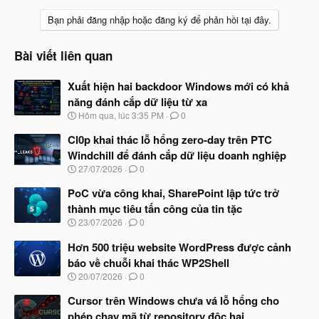
Bạn phải đăng nhập hoặc đăng ký để phản hồi tại đây.
Bài viết liên quan
Xuất hiện hai backdoor Windows mới có khả
năng đánh cắp dữ liệu từ xa
N
Hôm qua, lúc 3:35 PM
0
g
à
Cl0p khai thác lỗ hổng zero-day trên PTC
y
Windchill để đánh cắp dữ liệu doanh nghiệp
b
N
27/07/2026
0
ắ
g
t
à
PoC vừa công khai, SharePoint lập tức trở
đ
y
ầ
thành mục tiêu tấn công của tin tặc
b
u
N
23/07/2026
0
ắ
g
t
à
Hơn 500 triệu website WordPress được cảnh
đ
y
ầ
báo về chuỗi khai thác WP2Shell
b
u
N
20/07/2026
0
ắ
g
t
à
Cursor trên Windows chưa vá lỗ hổng cho
đ
y
ầ
phép chạy mã từ repository độc hại