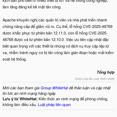
kịch bản phổ biến ở nhiều thiết bị IoT và hệ thống công nghiệp,
làm tăng đáng kể bề mặt tấn công.
Apache khuyến nghị các quản trị viên và nhà phát triển nhanh
chóng nâng cấp để giảm rủi ro. Cụ thể, lỗ hổng CVE-2025-48769
được khắc phục từ phiên bản 12.11.0, còn lỗ hổng CVE-2025-
48768 được vá từ phiên bản 12.10.0. Việc ưu tiên cập nhật đặc
biệt quan trọng với các thiết bị nhúng có dịch vụ truy cập tệp từ
xa, nhằm tránh nguy cơ bị tấn công làm gián đoạn hoặc mất kiểm
soát hệ thống.
Tổng hợp
Chỉnh sửa lần cuối:
03/01/2026
Mời các bạn tham gia
Group WhiteHat
để thảo luận và cập nhật
tin tức an ninh mạng hàng ngày.
Lưu ý từ WhiteHat:
Kiến thức an ninh mạng để phòng chống,
không làm điều xấu.
Luật pháp liên quan