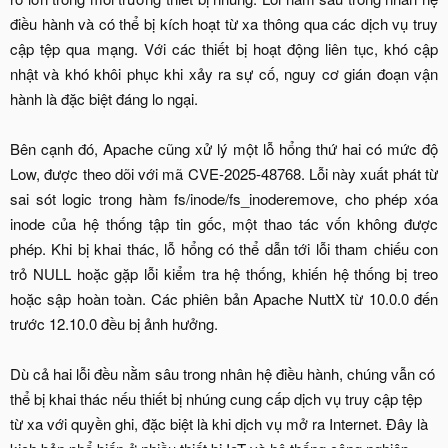
điều hành và có thể bị kích hoạt từ xa thông qua các dịch vụ truy
cập tệp qua mạng. Với các thiết bị hoạt động liên tục, khó cập
nhật và khó khôi phục khi xảy ra sự cố, nguy cơ gián đoạn vận
hành là đặc biệt đáng lo ngại.
Bên cạnh đó, Apache cũng xử lý một lỗ hổng thứ hai có mức độ
Low, được theo dõi với mã CVE-2025-48768. Lỗi này xuất phát từ
sai sót logic trong hàm fs/inode/fs_inoderemove, cho phép xóa
inode của hệ thống tập tin gốc, một thao tác vốn không được
phép. Khi bị khai thác, lỗ hổng có thể dẫn tới lỗi tham chiếu con
trỏ NULL hoặc gặp lỗi kiểm tra hệ thống, khiến hệ thống bị treo
hoặc sập hoàn toàn. Các phiên bản Apache NuttX từ 10.0.0 đến
trước 12.10.0 đều bị ảnh hưởng.
Dù cả hai lỗi đều nằm sâu trong nhân hệ điều hành, chúng vẫn có
thể bị khai thác nếu thiết bị nhúng cung cấp dịch vụ truy cập tệp
từ xa với quyền ghi, đặc biệt là khi dịch vụ mở ra Internet. Đây là