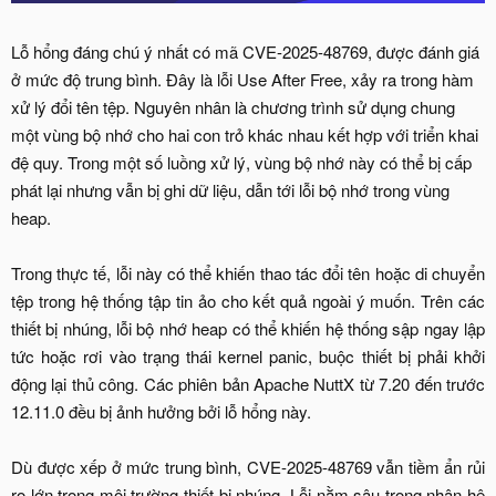
Lỗ hổng đáng chú ý nhất có mã CVE-2025-48769, được đánh giá
ở mức độ trung bình. Đây là lỗi Use After Free, xảy ra trong hàm
xử lý đổi tên tệp. Nguyên nhân là chương trình sử dụng chung
một vùng bộ nhớ cho hai con trỏ khác nhau kết hợp với triển khai
đệ quy. Trong một số luồng xử lý, vùng bộ nhớ này có thể bị cấp
phát lại nhưng vẫn bị ghi dữ liệu, dẫn tới lỗi bộ nhớ trong vùng
heap.
Trong thực tế, lỗi này có thể khiến thao tác đổi tên hoặc di chuyển
tệp trong hệ thống tập tin ảo cho kết quả ngoài ý muốn. Trên các
thiết bị nhúng, lỗi bộ nhớ heap có thể khiến hệ thống sập ngay lập
tức hoặc rơi vào trạng thái kernel panic, buộc thiết bị phải khởi
động lại thủ công. Các phiên bản Apache NuttX từ 7.20 đến trước
12.11.0 đều bị ảnh hưởng bởi lỗ hổng này.
Dù được xếp ở mức trung bình, CVE-2025-48769 vẫn tiềm ẩn rủi
ro lớn trong môi trường thiết bị nhúng. Lỗi nằm sâu trong nhân hệ