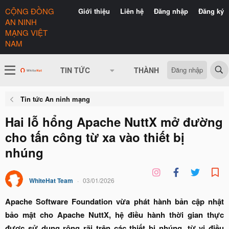
CỘNG ĐỒNG
Giới thiệu
Liên hệ
Đăng nhập
Đăng ký
AN NINH
MẠNG VIỆT
NAM
Đăng nhập
TIN TỨC
THÀNH VIÊN
CÓ GÌ 
Tin tức An ninh mạng
Hai lỗ hổng Apache NuttX mở đường
cho tấn công từ xa vào thiết bị
nhúng
WhiteHat Team
03/01/2026
Apache Software Foundation vừa phát hành bản cập nhật
bảo mật cho Apache NuttX, hệ điều hành thời gian thực
được sử dụng rộng rãi trên các thiết bị nhúng, từ vi điều