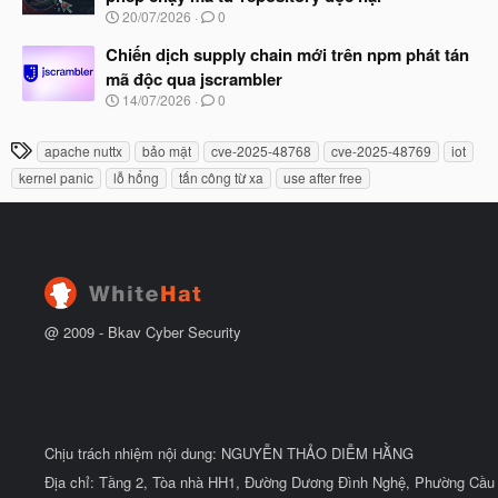
b
u
N
20/07/2026
0
ắ
g
t
à
Chiến dịch supply chain mới trên npm phát tán
đ
y
ầ
mã độc qua jscrambler
b
u
N
14/07/2026
0
ắ
g
t
à
đ
T
apache nuttx
bảo mật
cve-2025-48768
cve-2025-48769
iot
y
ầ
h
b
u
kernel panic
lỗ hổng
tấn công từ xa
use after free
ắ
ẻ
t
đ
ầ
u
@ 2009 -
Bkav Cyber Security
Chịu trách nhiệm nội dung: NGUYỄN THẢO DIỄM HẰNG
Địa chỉ: Tầng 2, Tòa nhà HH1, Đường Dương Đình Nghệ, Phường Cầu 