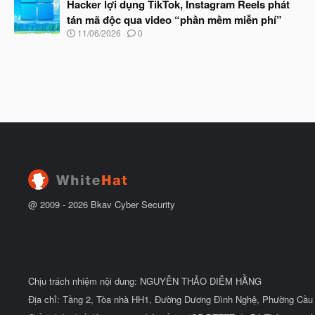
à
Hacker lợi dụng TikTok, Instagram Reels phát
đ
y
ầ
tán mã độc qua video “phần mềm miễn phí”
b
u
N
11/06/2026
0
ắ
g
t
à
đ
y
ầ
b
u
ắ
t
đ
ầ
u
@ 2009 -
2026
Bkav Cyber Security
Chịu trách nhiệm nội dung: NGUYỄN THẢO DIỄM HẰNG
Địa chỉ: Tầng 2, Tòa nhà HH1, Đường Dương Đình Nghệ, Phường Cầu 