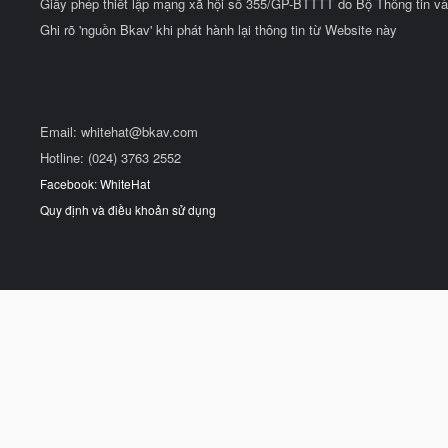
Giấy phép thiết lập mạng xã hội số 355/GP-BTTTT do Bộ Thông tin và
Ghi rõ 'nguồn Bkav' khi phát hành lại thông tin từ Website này
Email:
whitehat@bkav.com
Hotline: (024) 3763 2552
Facebook: WhiteHat
Quy định và điều khoản sử dụng