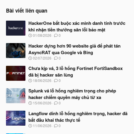
Bài viết liên quan
HackerOne bắt buộc xác minh danh tính trước
khi nhận tiền thưởng săn lỗi bảo mật
N
01/08/2026
0
g
à
Hacker dựng hơn 90 website giả để phát tán
y
AsyncRAT qua Google và Bing
b
N
02/07/2026
0
ắ
g
t
à
Chưa kịp vá, 3 lỗ hổng Fortinet FortiSandbox
đ
y
ầ
đã bị hacker săn lùng
b
u
N
18/06/2026
0
ắ
g
t
à
Splunk vá lỗ hổng nghiêm trọng cho phép
đ
y
ầ
hacker chiếm quyền máy chủ từ xa
b
u
N
15/06/2026
0
ắ
g
t
à
Langflow dính lỗ hổng nghiêm trọng, hacker đã
đ
y
ầ
bắt đầu khai thác thực tế
b
u
N
11/06/2026
0
ắ
g
t