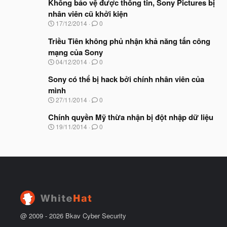
Không bảo vệ được thông tin, Sony Pictures bị
y
ầ
b
nhân viên cũ khởi kiện
u
ắ
N
17/12/2014
0
t
g
đ
à
Triều Tiên không phủ nhận khả năng tấn công
ầ
y
u
mạng của Sony
b
N
04/12/2014
0
ắ
g
t
à
Sony có thể bị hack bởi chính nhân viên của
đ
y
ầ
mình
b
u
N
27/11/2014
0
ắ
g
t
à
Chính quyền Mỹ thừa nhận bị đột nhập dữ liệu
đ
y
ầ
N
19/11/2014
0
b
u
g
ắ
à
t
y
đ
b
ầ
ắ
u
t
đ
ầ
u
@ 2009 -
2026
Bkav Cyber Security