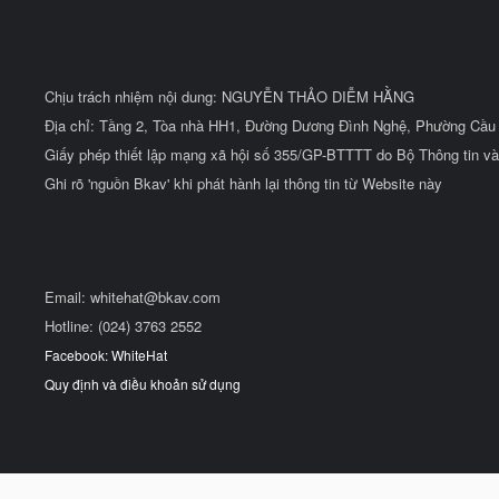
Chịu trách nhiệm nội dung: NGUYỄN THẢO DIỄM HẰNG
Địa chỉ: Tầng 2, Tòa nhà HH1, Đường Dương Đình Nghệ, Phường Cầu 
Giấy phép thiết lập mạng xã hội số 355/GP-BTTTT do Bộ Thông tin và
Ghi rõ 'nguồn Bkav' khi phát hành lại thông tin từ Website này
Email:
whitehat@bkav.com
Hotline: (024) 3763 2552
Facebook: WhiteHat
Quy định và điều khoản sử dụng