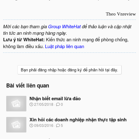
Theo Vnreview
Mời các bạn tham gia
Group WhiteHat
để thảo luận và cập nhật
tin tức an ninh mạng hàng ngày.
Lưu ý từ WhiteHat:
Kiến thức an ninh mạng để phòng chống,
không làm điều xấu.
Luật pháp liên quan
Bạn phải đăng nhập hoặc đăng ký để phản hồi tại đây.
Bài viết liên quan
Nhận biết email lừa đảo
N
27/05/2018
0
g
à
Xin hỏi các doanh nghiệp nhận thực tập sinh
y
b
N
09/03/2016
5
ắ
g
t
à
đ