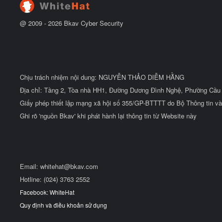
u
@ 2009 -
2026
Bkav Cyber Security
Chịu trách nhiệm nội dung: NGUYỄN THẢO DIỄM HẰNG
Địa chỉ: Tầng 2, Tòa nhà HH1, Đường Dương Đình Nghệ, Phường Cầu 
Giấy phép thiết lập mạng xã hội số 355/GP-BTTTT do Bộ Thông tin và
Ghi rõ 'nguồn Bkav' khi phát hành lại thông tin từ Website này
Email:
whitehat@bkav.com
Hotline: (024) 3763 2552
Facebook: WhiteHat
Quy định và điều khoản sử dụng