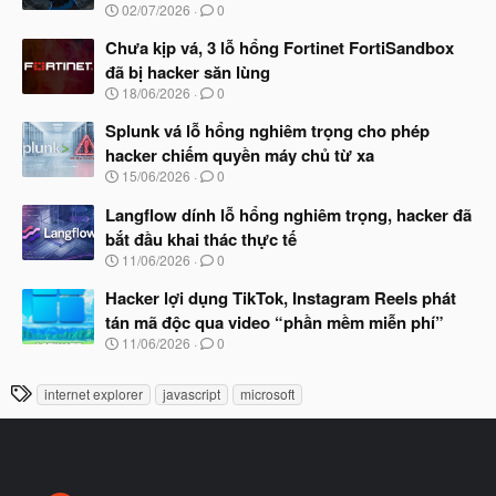
N
02/07/2026
0
ắ
g
t
à
Chưa kịp vá, 3 lỗ hổng Fortinet FortiSandbox
đ
y
ầ
đã bị hacker săn lùng
b
u
N
18/06/2026
0
ắ
g
t
à
Splunk vá lỗ hổng nghiêm trọng cho phép
đ
y
ầ
hacker chiếm quyền máy chủ từ xa
b
u
N
15/06/2026
0
ắ
g
t
à
Langflow dính lỗ hổng nghiêm trọng, hacker đã
đ
y
ầ
bắt đầu khai thác thực tế
b
u
N
11/06/2026
0
ắ
g
t
à
Hacker lợi dụng TikTok, Instagram Reels phát
đ
y
ầ
tán mã độc qua video “phần mềm miễn phí”
b
u
N
11/06/2026
0
ắ
g
t
à
đ
T
internet explorer
javascript
microsoft
y
ầ
h
b
u
ắ
ẻ
t
đ
ầ