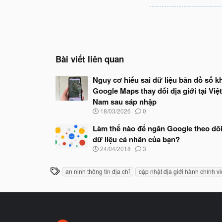
Bài viết liên quan
Nguy cơ hiểu sai dữ liệu bản đồ số kh
Google Maps thay đổi địa giới tại Việt
Nam sau sáp nhập
N
18/03/2026
0
g
à
Làm thế nào để ngăn Google theo dõ
y
dữ liệu cá nhân của bạn?
b
N
24/04/2018
3
ắ
g
t
à
đ
T
an ninh thông tin địa chỉ
cập nhật địa giới hành chính v
y
ầ
h
b
u
ắ
ẻ
t
đ
ầ
u