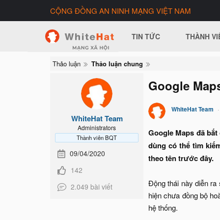
CỘNG ĐỒNG AN NINH MẠNG VIỆT NAM
TIN TỨC
THÀNH VI
Thảo luận
Thảo luận chung
Google Maps
WhiteHat Team
WhiteHat Team
Administrators
Google Maps đã bắt 
Thành viên BQT
dùng có thể tìm kiế
09/04/2020
theo tên trước đây.
142
Động thái này diễn ra 
2.049 bài viết
hiện chưa đồng bộ hoàn
hệ thống.