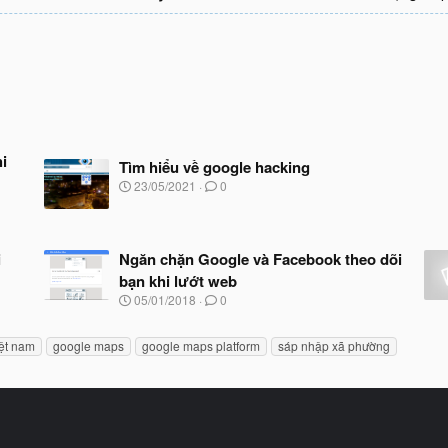
i
Tìm hiểu về google hacking
N
23/05/2021
0
g
à
y
b
i
Ngăn chặn Google và Facebook theo dõi
ắ
bạn khi lướt web
t
đ
N
05/01/2018
0
ầ
g
u
à
iệt nam
google maps
google maps platform
sáp nhập xã phường
y
b
ắ
t
đ
ầ
u