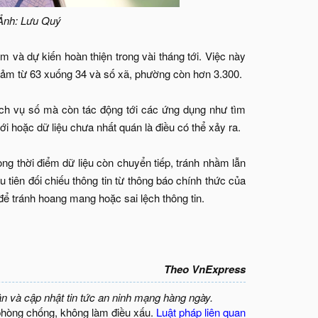
 Ảnh: Lưu Quý
m và dự kiến hoàn thiện trong vài tháng tới. Việc này
 giảm từ 63 xuống 34 và số xã, phường còn hơn 3.300.
ịch vụ số mà còn tác động tới các ứng dụng như tìm
mới hoặc dữ liệu chưa nhất quán là điều có thể xảy ra.
ong thời điểm dữ liệu còn chuyển tiếp, tránh nhầm lẫn
u tiên đối chiếu thông tin từ thông báo chính thức của
ể tránh hoang mang hoặc sai lệch thông tin.
Theo VnExpress
ận và cập nhật tin tức an ninh mạng hàng ngày.
phòng chống, không làm điều xấu.
Luật pháp liên quan