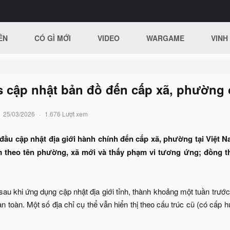
ÊN
CÓ GÌ MỚI
VIDEO
WARGAME
VINH
 cập nhật bản đồ đến cấp xã, phường 
25/03/2026
1.676 Lượt xem
đầu cập nhật địa giới hành chính đến cấp xã, phường tại Việt 
m theo tên phường, xã mới và thấy phạm vi tương ứng; đồng thờ
sau khi ứng dụng cập nhật địa giới tỉnh, thành khoảng một tuần trước. 
 toàn. Một số địa chỉ cụ thể vẫn hiển thị theo cấu trúc cũ (có cấp h