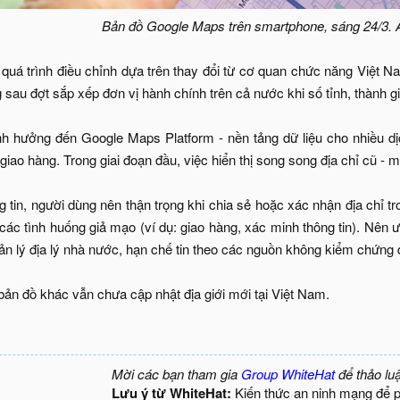
Bản đồ Google Maps trên smartphone, sáng 24/3.
quá trình điều chỉnh dựa trên thay đổi từ cơ quan chức năng Việt Na
g sau đợt sắp xếp đơn vị hành chính trên cả nước khi số tỉnh, thành
nh hưởng đến Google Maps Platform - nền tảng dữ liệu cho nhiều d
 giao hàng. Trong giai đoạn đầu, việc hiển thị song song địa chỉ cũ - 
 tin, người dùng nên thận trọng khi chia sẻ hoặc xác nhận địa chỉ tr
 các tình huống giả mạo (ví dụ: giao hàng, xác minh thông tin). Nên ư
n lý địa lý nhà nước, hạn chế tin theo các nguồn không kiểm chứng đ
bản đồ khác vẫn chưa cập nhật địa giới mới tại Việt Nam.
Mời các bạn tham gia
Group WhiteHat
để thảo lu
Lưu ý từ WhiteHat:
Kiến thức an ninh mạng để 