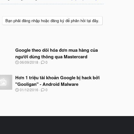
Bạn phải đăng nhập hoặc đăng ký để phản hồi tại đây.
Google theo dõi hóa đơn mua hàng của
người dùng thông qua Mastercard
N
06/09/2018
0
g
à
y
Hơn 1 triệu tài khoản Google bị hack bởi
b
"Gooligan" - Android Malware
ắ
N
01/12/2016
0
t
g
đ
à
ầ
y
u
b
ắ
t
đ
ầ
u