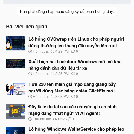
Bạn phải đăng nhập hoặc đăng ký để phản hồi tại đây.
Bài viết liên quan
Lỗ hổng OVSwrap trên Linux cho phép người
dùng thường leo thang đặc quyền lên root
N
Hôm qua, lúc 4:29 PM
0
g
à
Xuất hiện hai backdoor Windows mới có khả
y
năng đánh cắp dữ liệu từ xa
b
N
Hôm qua, lúc 3:35 PM
0
ắ
g
t
à
Hơn 250 tên miền giả mạo đang giăng bẫy
đ
y
ầ
người dùng Mac bằng chiêu ClickFix mới
b
u
N
Hôm qua, lúc 3:08 PM
0
ắ
g
t
à
Đây là lý do tại sao các chuyên gia an ninh
đ
y
ầ
mạng đang "mất ngủ" vì AI Agent!
b
u
N
Thứ hai lúc 3:49 PM
1
ắ
g
t
à
Lỗ hổng Windows WalletService cho phép leo
đ
y