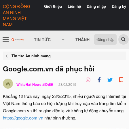
CỘNG ĐỒNG
Giới thiệu
Liên hệ
Đăng nhập
Đăng ký
AN NINH
MẠNG VIỆT
NAM
Đăng nhập
TIN TỨC
THÀNH VIÊN
CÓ GÌ 
Tin tức An ninh mạng
Google.com.vn đã phục hồi
W
WhiteHat News #ID:86
23/02/2015
Khoảng 12 trưa nay, ngày 23/2/2015, nhiều người dùng Internet tại
Việt Nam thông báo có hiện tượng khi truy cập vào trang tìm kiếm
Google.com.vn thì ra giao diện lạ và không tự động chuyển sang
https://google.com.vn
như bình thường.