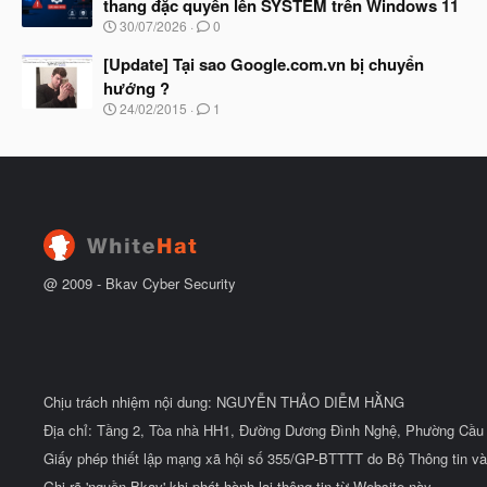
ầ
thang đặc quyền lên SYSTEM trên Windows 11
b
u
N
30/07/2026
0
ắ
g
t
à
[Update] Tại sao Google.com.vn bị chuyển
đ
y
ầ
hướng ?
b
u
N
24/02/2015
1
ắ
g
t
à
đ
y
ầ
b
u
ắ
t
đ
ầ
u
@ 2009 -
Bkav Cyber Security
Chịu trách nhiệm nội dung: NGUYỄN THẢO DIỄM HẰNG
Địa chỉ: Tầng 2, Tòa nhà HH1, Đường Dương Đình Nghệ, Phường Cầu 
Giấy phép thiết lập mạng xã hội số 355/GP-BTTTT do Bộ Thông tin và
Ghi rõ 'nguồn Bkav' khi phát hành lại thông tin từ Website này