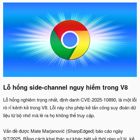
Lỗ hổng side-channel nguy hiểm trong V8​
Lỗ hổng nghiêm trọng nhất, định danh CVE-2025-10890, là một lỗi
rò rỉ kênh kề trong V8. Lỗi này cho phép kẻ tấn công suy đoán dữ
liệu từ bộ nhớ mà lẽ ra họ không thể truy cập.
Vấn đề được Mate Marjanović (SharpEdged) báo cáo ngày
9/7/2025. Bằng cách khai thác sự khác biệt về thời gian xử lý, kẻ