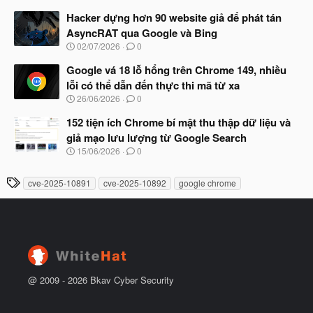
g
t
à
Hacker dựng hơn 90 website giả để phát tán
đ
y
ầ
AsyncRAT qua Google và Bing
b
u
N
02/07/2026
0
ắ
g
t
à
Google vá 18 lỗ hổng trên Chrome 149, nhiều
đ
y
ầ
lỗi có thể dẫn đến thực thi mã từ xa
b
u
N
26/06/2026
0
ắ
g
t
à
152 tiện ích Chrome bí mật thu thập dữ liệu và
đ
y
ầ
giả mạo lưu lượng từ Google Search
b
u
N
15/06/2026
0
ắ
g
t
à
đ
T
cve-2025-10891
cve-2025-10892
google chrome
y
ầ
h
b
u
ắ
ẻ
t
đ
ầ
u
@ 2009 -
2026
Bkav Cyber Security