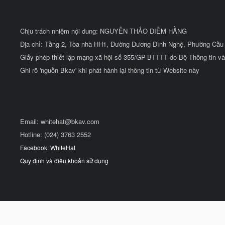
Chịu trách nhiệm nội dung: NGUYỄN THẢO DIỄM HẰNG
Địa chỉ: Tầng 2, Tòa nhà HH1, Đường Dương Đình Nghệ, Phường Cầu 
Giấy phép thiết lập mạng xã hội số 355/GP-BTTTT do Bộ Thông tin và
Ghi rõ 'nguồn Bkav' khi phát hành lại thông tin từ Website này
Email:
whitehat@bkav.com
Hotline: (024) 3763 2552
Facebook: WhiteHat
Quy định và điều khoản sử dụng