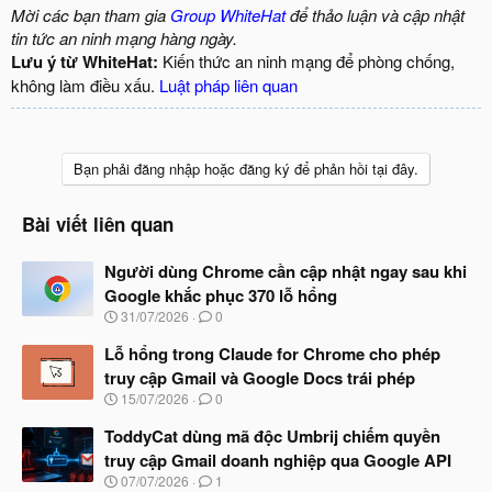
Mời các bạn tham gia
Group WhiteHat
để thảo luận và cập nhật
tin tức an ninh mạng hàng ngày.
Lưu ý từ WhiteHat:
Kiến thức an ninh mạng để phòng chống,
không làm điều xấu.
Luật pháp liên quan
Bạn phải đăng nhập hoặc đăng ký để phản hồi tại đây.
Bài viết liên quan
Người dùng Chrome cần cập nhật ngay sau khi
Google khắc phục 370 lỗ hổng
N
31/07/2026
0
g
à
Lỗ hổng trong Claude for Chrome cho phép
y
truy cập Gmail và Google Docs trái phép
b
N
15/07/2026
0
ắ
g
t
à
ToddyCat dùng mã độc Umbrij chiếm quyền
đ
y
ầ
truy cập Gmail doanh nghiệp qua Google API
b
u
N
07/07/2026
1
ắ