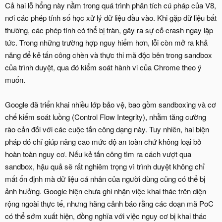
Cả hai lỗ hổng này nằm trong quá trình phân tích cú pháp của V8,
nơi các phép tính số học xử lý dữ liệu đầu vào. Khi gặp dữ liệu bất
thường, các phép tính có thể bị tràn, gây ra sự cố crash ngay lập
tức. Trong những trường hợp nguy hiểm hơn, lỗi còn mở ra khả
năng để kẻ tấn công chèn và thực thi mã độc bên trong sandbox
của trình duyệt, qua đó kiểm soát hành vi của Chrome theo ý
muốn.
Google đã triển khai nhiều lớp bảo vệ, bao gồm sandboxing và cơ
chế kiểm soát luồng (Control Flow Integrity), nhằm tăng cường
rào cản đối với các cuộc tấn công dạng này. Tuy nhiên, hai biện
pháp đó chỉ giúp nâng cao mức độ an toàn chứ không loại bỏ
hoàn toàn nguy cơ. Nếu kẻ tấn công tìm ra cách vượt qua
sandbox, hậu quả sẽ rất nghiêm trọng vì trình duyệt không chỉ
mất ổn định mà dữ liệu cá nhân của người dùng cũng có thể bị
ảnh hưởng. Google hiện chưa ghi nhận việc khai thác trên diện
rộng ngoài thực tế, nhưng hãng cảnh báo rằng các đoạn mã PoC
có thể sớm xuất hiện, đồng nghĩa với việc nguy cơ bị khai thác