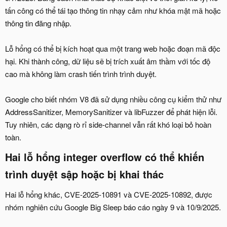
tấn công có thể tái tạo thông tin nhạy cảm như khóa mật mã hoặc
thông tin đăng nhập.
Lỗ hổng có thể bị kích hoạt qua một trang web hoặc đoạn mã độc
hại. Khi thành công, dữ liệu sẽ bị trích xuất âm thầm với tốc độ
cao mà không làm crash tiến trình trình duyệt.
Google cho biết nhóm V8 đã sử dụng nhiều công cụ kiểm thử như
AddressSanitizer, MemorySanitizer và libFuzzer để phát hiện lỗi.
Tuy nhiên, các dạng rò rỉ side-channel vẫn rất khó loại bỏ hoàn
toàn.
Hai lỗ hổng integer overflow có thể khiến
trình duyệt sập hoặc bị khai thác​
Hai lỗ hổng khác, CVE-2025-10891 và CVE-2025-10892, được
nhóm nghiên cứu Google Big Sleep báo cáo ngày 9 và 10/9/2025.