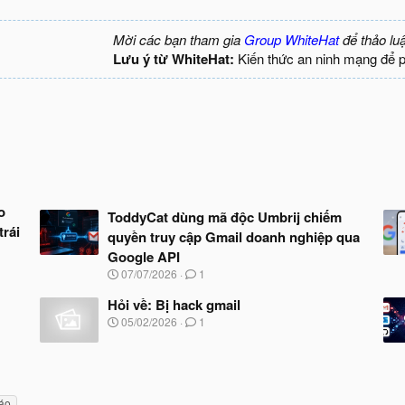
Mời các bạn tham gia
Group WhiteHat
để thảo lu
Lưu ý từ WhiteHat:
Kiến thức an ninh mạng để 
o
ToddyCat dùng mã độc Umbrij chiếm
trái
quyền truy cập Gmail doanh nghiệp qua
Google API
N
07/07/2026
1
g
à
Hỏi về: Bị hack gmail
y
N
05/02/2026
1
b
g
ắ
à
t
y
đ
b
ầ
ắ
u
áo