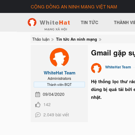
CỘNG ĐỒNG AN NINH MẠNG VIỆT NAM
TIN TỨC
THÀNH VI
Thảo luận
Tin tức An ninh mạng
Gmail gặp sự
WhiteHat Team
WhiteHat Team
Administrators
Hệ thống lọc thư rá
Thành viên BQT
dùng bị quá tải bởi
09/04/2020
nhật.
142
2.049 bài viết