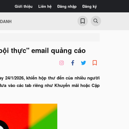
Giới thiệu
Liên hệ
Đăng nhập
Đăng ký
 DANH
bội thực" email quảng cáo
ày 24/1/2026, khiến hộp thư đến của nhiều người
c đưa vào các tab riêng như Khuyến mãi hoặc Cập