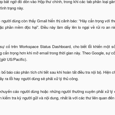
p bất ngờ đổ dồn vào Hộp thư chính, trong khi các tab phân loại gầ
tình trạng này.
 người dùng còn thấy Gmail hiển thị cảnh báo: “Hãy cẩn trọng với t
c phần mềm độc hại”. Điều này làm dấy lên lo ngại về rủi ro an nin
sự cố trên Workspace Status Dashboard, cho biết lỗi khiến một 
 cẩn trọng hơn khi mở email trong thời gian này. Theo Google, sự c
giờ US/Pacific).
bố báo cáo phân tích chi tiết sau khi hoàn tất điều tra nội bộ. Hiện c
ảy ra lỗi hay người dùng sẽ phải xử lý thủ công.
khuyến cáo người dùng hoặc những người thường xuyên phải xử lý e
n kiểm tra kỹ người gửi và nội dung, nhất là với các thư liên quan đế