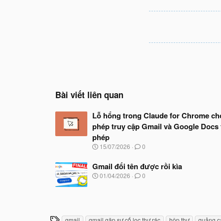
Bài viết liên quan
Lỗ hổng trong Claude for Chrome ch
phép truy cập Gmail và Google Docs 
phép
N
15/07/2026
0
g
à
Gmail đổi tên được rồi kìa
y
N
01/04/2026
0
b
g
ắ
à
t
y
đ
b
ầ
ắ
u
T
gmail
gmail gặp sự cố lọc thư rác
hộp thư
quảng c