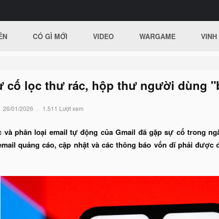
ÊN
CÓ GÌ MỚI
VIDEO
WARGAME
VINH
 cố lọc thư rác, hộp thư người dùng "
26/01/2026
1.511 Lượt xem
c và phân loại email tự động của Gmail đã gặp sự cố trong ng
 email quảng cáo, cập nhật và các thông báo vốn dĩ phải đượ