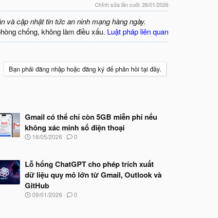
Chỉnh sửa lần cuối:
26/01/2026
ận và cập nhật tin tức an ninh mạng hàng ngày.
phòng chống, không làm điều xấu.
Luật pháp liên quan
Bạn phải đăng nhập hoặc đăng ký để phản hồi tại đây.
Gmail có thể chỉ còn 5GB miễn phí nếu
không xác minh số điện thoại
N
16/05/2026
0
g
à
y
Lỗ hổng ChatGPT cho phép trích xuất
b
dữ liệu quy mô lớn từ Gmail, Outlook và
ắ
t
GitHub
đ
N
09/01/2026
0
ầ
g
u
à
y