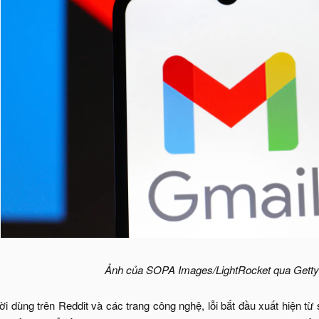
Ảnh của SOPA Images/LightRocket qua Gett
i dùng trên Reddit và các trang công nghệ, lỗi bắt đầu xuất hiện từ 