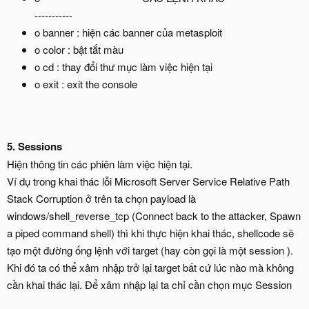
-----------
o banner : hiện các banner của metasploit
o color : bật tắt màu
o cd : thay đổi thư mục làm việc hiện tại
o exit : exit the console
5. Sessions
Hiện thông tin các phiên làm việc hiện tại.
Ví dụ trong khai thác lỗi Microsoft Server Service Relative Path
Stack Corruption ở trên ta chọn payload là
windows/shell_reverse_tcp (Connect back to the attacker, Spawn
a piped command shell) thì khi thực hiện khai thác, shellcode sẽ
tạo một đường ống lệnh với target (hay còn gọi là một session ).
Khi đó ta có thể xâm nhập trở lại target bất cứ lúc nào mà không
cần khai thác lại. Để xâm nhập lại ta chỉ cần chọn mục Session