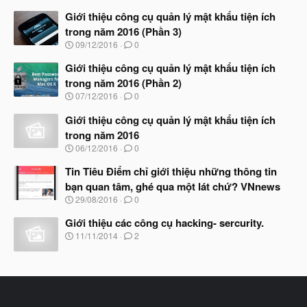
g
à
Giới thiệu công cụ quản lý mật khẩu tiện ích
y
trong năm 2016 (Phần 3)
b
N
09/12/2016
0
ắ
g
t
à
Giới thiệu công cụ quản lý mật khẩu tiện ích
đ
y
ầ
trong năm 2016 (Phần 2)
b
u
N
07/12/2016
0
ắ
g
t
à
Giới thiệu công cụ quản lý mật khẩu tiện ích
đ
y
ầ
trong năm 2016
b
u
N
06/12/2016
0
ắ
g
t
à
Tin Tiêu Điểm chỉ giới thiệu những thông tin
đ
y
ầ
bạn quan tâm, ghé qua một lát chứ? VNnews
b
u
N
29/08/2016
0
ắ
g
t
à
Giới thiệu các công cụ hacking- sercurity.
đ
y
ầ
N
11/11/2014
2
b
u
g
ắ
à
t
y
đ
b
ầ
ắ
u
t