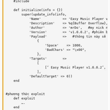
    #include 

    def initialize(info = {})

        super(update_info(info,

            'Name'           => 'Easy Music Player v.
            'Description'    => %q{Buffer Overflow}, 
            'Author'         => 'mrDo',   #my nick nam
            'Version'        => 'v1.0.0.2', #phiên bản
            'Payload'        =>   #thông tin này sẽ đ
                {

                    'Space'    => 1000,

                    'BadChars' => "\x00",

                },

            'Targets'        =>  

                [

                    [‘ Easy Music Player v1.0.0.2’, {
                ],

            'DefaultTarget' => 0))

    end

#phương thức exploit

    def exploit

        ….

    end
