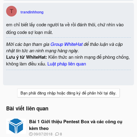
T
trandinhhong
em chỉ biết lấy code người ta về rồi đánh thôi, chứ nhìn vào
đống code sợ loạn mất.
Mời các bạn tham gia
Group WhiteHat
để thảo luận và cập
nhật tin tức an ninh mạng hàng ngày.
Lưu ý từ WhiteHat:
Kiến thức an ninh mạng để phòng chống,
không làm điều xấu.
Luật pháp liên quan
Bạn phải đăng nhập hoặc đăng ký để phản hồi tại đây.
Bài viết liên quan
Bài 1 Giới thiệu Pentest Box và các công cụ
kèm theo
N
09/07/2018
8