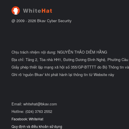
đ
ầ
u
@ 2009 -
2026
Bkav Cyber Security
Chịu trách nhiệm nội dung: NGUYỄN THẢO DIỄM HẰNG
Địa chỉ: Tầng 2, Tòa nhà HH1, Đường Dương Đình Nghệ, Phường Cầu 
Giấy phép thiết lập mạng xã hội số 355/GP-BTTTT do Bộ Thông tin và
Ghi rõ 'nguồn Bkav' khi phát hành lại thông tin từ Website này
Email:
whitehat@bkav.com
Hotline: (024) 3763 2552
Facebook: WhiteHat
Quy định và điều khoản sử dụng