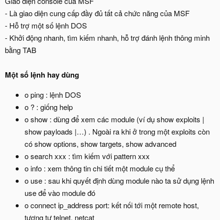
Giao diện console của MSF
- Là giao diện cung cấp đầy đủ tất cả chức năng của MSF
- Hỗ trợ một số lệnh DOS
- Khởi động nhanh, tìm kiếm nhanh, hỗ trợ đánh lệnh thông minh
bằng TAB
Một số lệnh hay dùng
o ping : lệnh DOS
o ? : giống help
o show : dùng để xem các module (ví dụ show exploits |
show payloads |…) . Ngoài ra khi ở trong một exploits còn
có show options, show targets, show advanced
o search xxx : tìm kiếm với pattern xxx
o info : xem thông tin chi tiết một module cụ thể
o use : sau khi quyết định dùng module nào ta sử dụng lệnh
use để vào module đó
o connect ip_address port: kết nối tới một remote host,
tương tự telnet, netcat