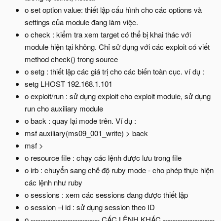
o set option value: thiết lập cấu hình cho các options và
settings của module đang làm việc.
o check : kiểm tra xem target có thể bị khai thác với
module hiện tại không. Chỉ sử dụng với các exploit có viết
method check() trong source
o setg : thiết lập các giá trị cho các biến toàn cục. ví dụ :
setg LHOST 192.168.1.101
o exploit/run : sử dụng exploit cho exploit module, sử dụng
run cho auxiliary module
o back : quay lại mode trên. Ví dụ :
msf auxiliary(ms09_001_write) > back
msf >
o resource file : chạy các lệnh được lưu trong file
o irb : chuyển sang chế độ ruby mode - cho phép thực hiện
các lệnh như ruby
o sessions : xem các sessions đang được thiết lập
o session –i id : sử dụng session theo ID
o ---------------------------- CÁC LỆNH KHÁC ---------------------