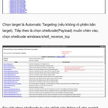
Chọn target là Automatic Targeting (nếu không rõ phiên bản
target). Tiếp theo là chọn shellcode(Payload) muốn chèn vào,
chọn shellcode windows/shell_reverse_tcp
Sau khi chọn shellcode ta vào chỉnh các thông số cho exploit.