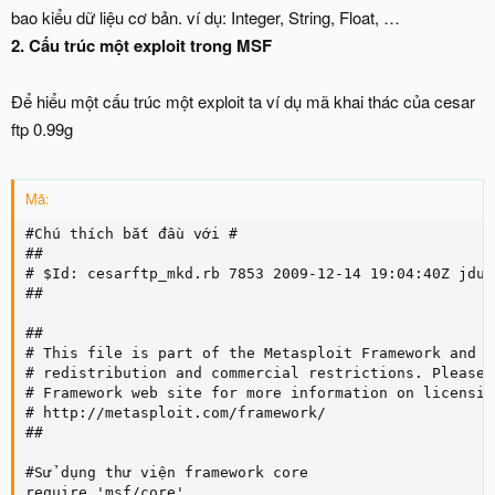
bao kiểu dữ liệu cơ bản. ví dụ: Integer, String, Float, …
2. Cấu trúc một exploit trong MSF
Để hiểu một cấu trúc một exploit ta ví dụ mã khai thác của cesar
ftp 0.99g
Mã:
#Chú thích bắt đầu với #

##

# $Id: cesarftp_mkd.rb 7853 2009-12-14 19:04:40Z jduck
##

##

# This file is part of the Metasploit Framework and m
# redistribution and commercial restrictions. Please 
# Framework web site for more information on licensin
# http://metasploit.com/framework/

##

#Sử dụng thư viện framework core

require 'msf/core'
