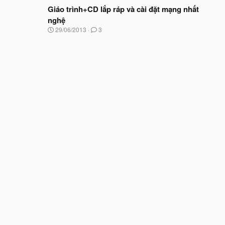
đ
Giáo trình+CD lắp ráp và cài đặt mạng nhất
y
ầ
b
nghệ
u
ắ
N
29/06/2013
3
t
g
đ
à
ầ
y
u
b
ắ
t
đ
ầ
u