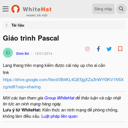
Đăng nhập
Tài liệu
Giáo trình Pascal
Đ
Đình Bé
12/01/2014
Lang thang trên mạng kiếm được cái này up cho ai cần
link
https://drive.google.com/file/d/0B4KL4QE5jgXZa3hWY0lKV1N5X
zg/edit?usp=sharing
Mời các bạn tham gia
Group WhiteHat
để thảo luận và cập nhật
tin tức an ninh mạng hàng ngày.
Lưu ý từ WhiteHat:
Kiến thức an ninh mạng để phòng chống,
không làm điều xấu.
Luật pháp liên quan