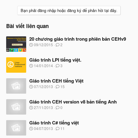
Bạn phải đăng nhập hoặc đăng ký để phản hồi tại đây.
Bài viết liên quan
20 chương giáo trình trong phiên bản CEHv9
N
09/12/2015
2
g
à
Giáo trình LPI tiếng việt.
y
b
N
14/01/2014
3
ắ
g
t
à
đ
Giáo trình CEH tiếng Việt
y
ầ
b
N
07/12/2013
15
u
ắ
g
t
à
đ
Giáo trình CEH version v8 bản tiếng Anh
y
ầ
b
N
27/11/2013
0
u
ắ
g
t
à
đ
Giáo trình C# tiếng việt
y
ầ
b
N
04/07/2013
11
u
ắ
g
t
à