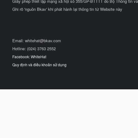
Giấy phép thiết lập mạng xã hội số 355/GP-BTTTT do Bộ Thông tin và
Ghi rõ 'nguồn Bkav' khi phát hành lại thông tin từ Website này
Email:
whitehat@bkav.com
Hotline: (024) 3763 2552
Facebook: WhiteHat
Quy định và điều khoản sử dụng