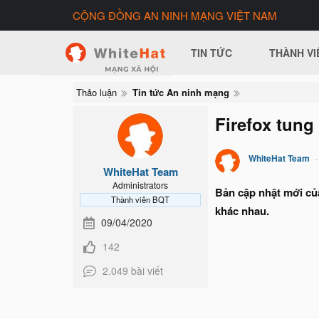
CỘNG ĐỒNG AN NINH MẠNG VIỆT NAM
TIN TỨC
THÀNH VI
Thảo luận
Tin tức An ninh mạng
Firefox tung
WhiteHat Team
WhiteHat Team
Administrators
Bản cập nhật mới của
Thành viên BQT
khác nhau.
09/04/2020
142
2.049 bài viết