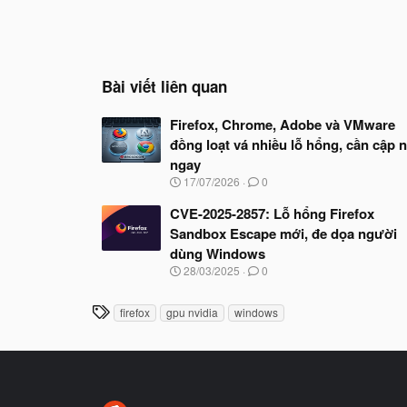
Bài viết liên quan
Firefox, Chrome, Adobe và VMware
đồng loạt vá nhiều lỗ hổng, cần cập 
ngay
N
17/07/2026
0
g
à
CVE-2025-2857: Lỗ hổng Firefox
y
Sandbox Escape mới, đe dọa người
b
dùng Windows
ắ
t
N
28/03/2025
0
đ
g
ầ
à
T
u
firefox
gpu nvidia
windows
y
h
b
ắ
ẻ
t
đ
ầ
u