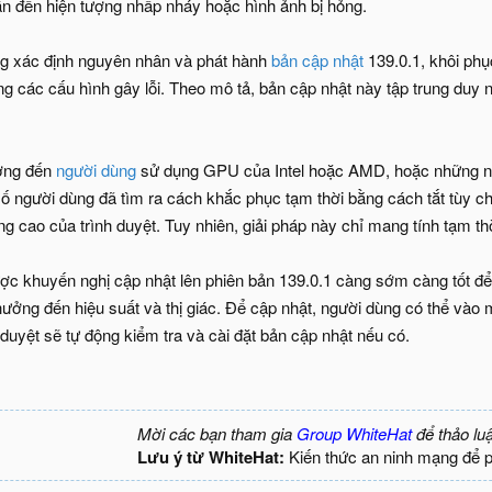
n đến hiện tượng nhấp nháy hoặc hình ảnh bị hỏng.
ng xác định nguyên nhân và phát hành
bản cập nhật
139.0.1, khôi ph
g các cấu hình gây lỗi. Theo mô tả, bản cập nhật này tập trung duy 
ởng đến
người dùng
sử dụng GPU của Intel hoặc AMD, hoặc những ng
ố người dùng đã tìm ra cách khắc phục tạm thời bằng cách tắt tùy c
âng cao của trình duyệt. Tuy nhiên, giải pháp này chỉ mang tính tạm 
ợc khuyến nghị cập nhật lên phiên bản 139.0.1 càng sớm càng tốt để
h hưởng đến hiệu suất và thị giác. Để cập nhật, người dùng có thể vào 
h duyệt sẽ tự động kiểm tra và cài đặt bản cập nhật nếu có.
Mời các bạn tham gia
Group WhiteHat
để thảo lu
Lưu ý từ WhiteHat:
Kiến thức an ninh mạng để 