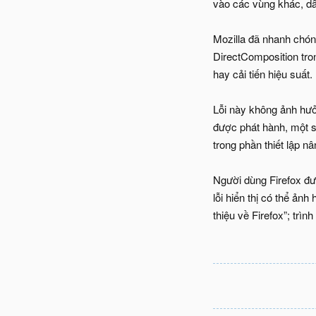
vào các vùng khác, dẫ
Mozilla đã nhanh chó
DirectComposition tron
hay cải tiến hiệu suất.
Lỗi này không ảnh hư
được phát hành, một s
trong phần thiết lập n
Người dùng Firefox đư
lỗi hiển thị có thể ản
thiệu về Firefox”; trìn