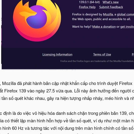
Mozilla đã phát hành bản cập nhật khẩn cấp cho trình duyệt Firefox
mắt Firefox 139 vào ngày 27.5 vừa qua. Lỗi này ảnh hưởng đến ngườ
i tần số quét khác nhau, gây ra hiện tượng nhấp nháy, méo hình và n
định là do việc vô hiệu hóa danh sách chặn trong phiên bản 139, c
dia có thiết lập màn hình hỗn hợp về tần số quét, ví dụ như một màn 
hình 60 Hz và tương tác với nội dung trên màn hình chính có tần số q