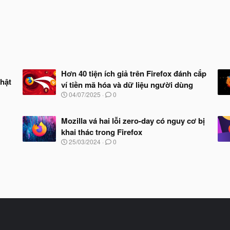
Hơn 40 tiện ích giả trên Firefox đánh cắp
nhật
ví tiền mã hóa và dữ liệu người dùng
N
04/07/2025
0
g
à
y
Mozilla vá hai lỗi zero-day có nguy cơ bị
b
khai thác trong Firefox
ắ
N
25/03/2024
0
t
g
đ
à
ầ
y
u
b
ắ
t
đ
ầ
u