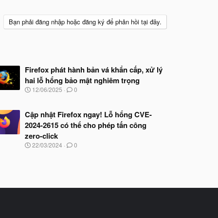
Bạn phải đăng nhập hoặc đăng ký để phản hồi tại đây.
Firefox phát hành bản vá khẩn cấp, xử lý
hai lỗ hổng bảo mật nghiêm trọng
N
12/06/2025
0
g
à
y
Cập nhật Firefox ngay! Lỗ hổng CVE-
b
2024-2615 có thể cho phép tấn công
ắ
zero-click
t
đ
N
22/03/2024
0
ầ
g
u
à
y
b
ắ
t
đ
ầ
u