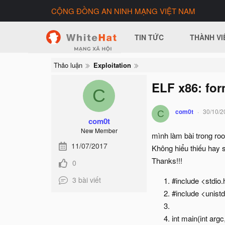
CỘNG ĐỒNG AN NINH MẠNG VIỆT NAM
TIN TỨC
THÀNH VI
Thảo luận
Exploitation
ELF x86: for
C
com0t
30/10/2
C
com0t
New Member
mình làm bài trong roo
11/07/2017
Không hiểu thiếu hay s
Thanks!!!
0
3 bài viết
#include <stdio.
#include <unist
int main(int argc