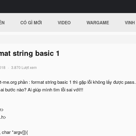
ÊN
CÓ GÌ MỚI
VIDEO
WARGAME
VINH
mat string basic 1
018
3.870 Lượt xem
t-me.org phần : format string basic 1 thì gặp lỗi không lấy được pass.
ai bước nào? Ai giúp mình tìm lỗi sai với!!!
h>
d.h>
, char *argv[]){