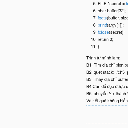
FILE *secret =
char buffer[32];
fgets
(buffer, siz
printf
(argv[1]);
fclose
(secret);
return 0;
}
Trình tự mình làm:
B1: Tìm địa chỉ biến b
B2: quét stack: ./ch5 
B3: Thay địa chỉ buffe
B4 Căn để đọc được chu
B5: chuyển %x thành %
Và kết quả không hiển 