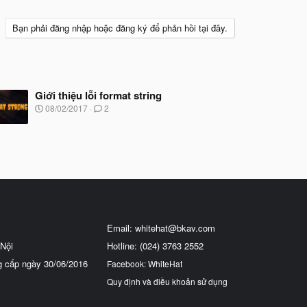
Bạn phải đăng nhập hoặc đăng ký để phản hồi tại đây.
Giới thiệu lỗi format string
N
08/02/2017
2
g
à
y
b
ắ
t
đ
ầ
u
Email:
whitehat@bkav.com
Nội
Hotline: (024) 3763 2552
g cấp ngày 30/06/2016
Facebook: WhiteHat
Quy định và điều khoản sử dụng