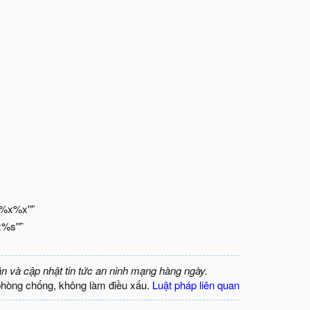
+'%x%x'"`
x%s'"`
ận và cập nhật tin tức an ninh mạng hàng ngày.
phòng chống, không làm điều xấu.
Luật pháp liên quan