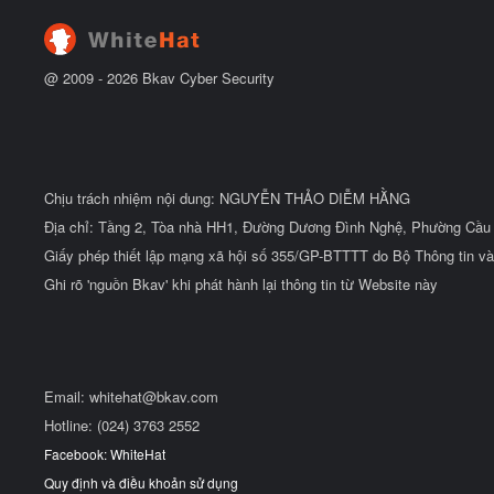
u
@ 2009 -
2026
Bkav Cyber Security
Chịu trách nhiệm nội dung: NGUYỄN THẢO DIỄM HẰNG
Địa chỉ: Tầng 2, Tòa nhà HH1, Đường Dương Đình Nghệ, Phường Cầu 
Giấy phép thiết lập mạng xã hội số 355/GP-BTTTT do Bộ Thông tin và
Ghi rõ 'nguồn Bkav' khi phát hành lại thông tin từ Website này
Email:
whitehat@bkav.com
Hotline: (024) 3763 2552
Facebook: WhiteHat
Quy định và điều khoản sử dụng