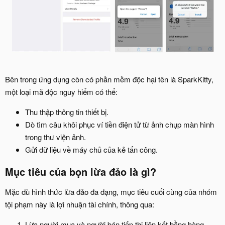
Bên trong ứng dụng còn có phần mềm độc hại tên là SparkKitty,
một loại mã độc nguy hiểm có thể:
Thu thập thông tin thiết bị.
Dò tìm câu khôi phục ví tiền điện tử từ ảnh chụp màn hình
trong thư viện ảnh.
Gửi dữ liệu về máy chủ của kẻ tấn công.
Mục tiêu của bọn lừa đảo là gì?​
Mặc dù hình thức lừa đảo đa dạng, mục tiêu cuối cùng của nhóm
tội phạm này là lợi nhuận tài chính, thông qua:
Lừa người mua và người bán tiếp thị liên kết bằng hàng