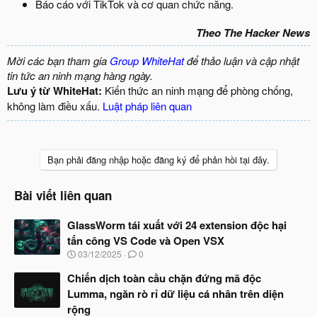
Báo cáo với TikTok và cơ quan chức năng.
Theo The Hacker News
Mời các bạn tham gia
Group WhiteHat
để thảo luận và cập nhật
tin tức an ninh mạng hàng ngày.
Lưu ý từ WhiteHat:
Kiến thức an ninh mạng để phòng chống,
không làm điều xấu.
Luật pháp liên quan
Bạn phải đăng nhập hoặc đăng ký để phản hồi tại đây.
Bài viết liên quan
GlassWorm tái xuất với 24 extension độc hại
tấn công VS Code và Open VSX
N
03/12/2025
0
g
à
Chiến dịch toàn cầu chặn đứng mã độc
y
Lumma, ngăn rò rỉ dữ liệu cá nhân trên diện
b
rộng
ắ