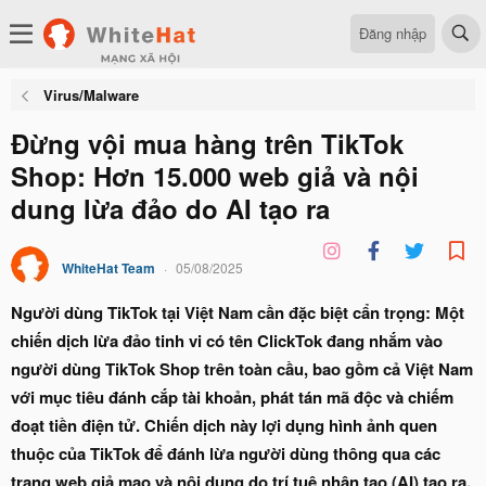
Đăng nhập
Virus/Malware
Đừng vội mua hàng trên TikTok
Shop: Hơn 15.000 web giả và nội
dung lừa đảo do AI tạo ra
WhiteHat Team
05/08/2025
Người dùng TikTok tại Việt Nam cần đặc biệt cẩn trọng: Một
chiến dịch lừa đảo tinh vi có tên ClickTok đang nhắm vào
người dùng TikTok Shop trên toàn cầu, bao gồm cả Việt Nam
với mục tiêu đánh cắp tài khoản, phát tán mã độc và chiếm
đoạt tiền điện tử. Chiến dịch này lợi dụng hình ảnh quen
thuộc của TikTok để đánh lừa người dùng thông qua các
trang web giả mạo và nội dung do trí tuệ nhân tạo (AI) tạo ra.