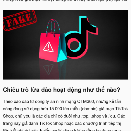
Chiêu trò lừa đảo hoạt động như thế nào?​
Theo báo cáo từ công ty an ninh mạng CTM360, những kẻ tấn
công đang sử dụng hơn 15.000 tên miền (domain) giả mạo TikTok
Shop, chủ yếu là các địa chỉ có đuôi như .top, .shop và .icu. Các
trang này giả danh TikTok Shop hoặc các chương trình tiếp thị
liên kết chính thức, khiến người dùng tưởng rằng họ đang mua