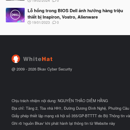
19/02/2024
0
ắ
g
t
à
Lỗ hổng trong BIOS Dell ảnh hưởng hàng triệu
đ
y
ầ
thiết bị Inspiron, Vostro, Alienware
b
u
N
19/01/2023
0
ắ
g
t
à
đ
y
ầ
b
u
ắ
t
đ
ầ
u
@ 2009 -
2026
Bkav Cyber Security
Chịu trách nhiệm nội dung: NGUYỄN THẢO DIỄM HẰNG
Địa chỉ: Tầng 2, Tòa nhà HH1, Đường Dương Đình Nghệ, Phường Cầu 
Giấy phép thiết lập mạng xã hội số 355/GP-BTTTT do Bộ Thông tin và
Ghi rõ 'nguồn Bkav' khi phát hành lại thông tin từ Website này