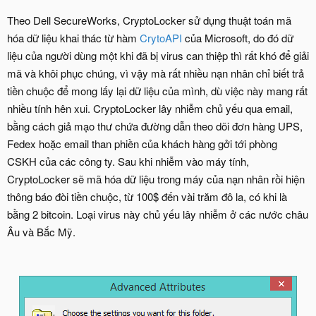
Theo Dell SecureWorks, CryptoLocker sử dụng thuật toán mã
hóa dữ liệu khai thác từ hàm
CrytoAPI
của Microsoft, do đó dữ
liệu của người dùng một khi đã bị virus can thiệp thì rất khó để giải
mã và khôi phục chúng, vì vậy mà rất nhiều nạn nhân chỉ biết trả
tiền chuộc để mong lấy lại dữ liệu của mình, dù việc này mang rất
nhiều tính hên xui. CryptoLocker lây nhiễm chủ yếu qua email,
bằng cách giả mạo thư chứa đường dẫn theo dõi đơn hàng UPS,
Fedex hoặc email than phiền của khách hàng gởi tới phòng
CSKH của các công ty. Sau khi nhiễm vào máy tính,
CryptoLocker sẽ mã hóa dữ liệu trong máy của nạn nhân rồi hiện
thông báo đòi tiền chuộc, từ 100$ đến vài trăm đô la, có khi là
bằng 2 bitcoin. Loại virus này chủ yếu lây nhiễm ở các nước châu
Âu và Bắc Mỹ.