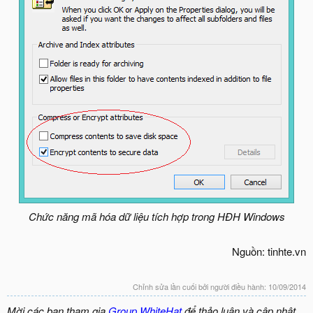
Chức năng mã hóa dữ liệu tích hợp trong HĐH Windows
Nguồn: tinhte.vn
Chỉnh sửa lần cuối bởi người điều hành:
10/09/2014
Mời các bạn tham gia
Group WhiteHat
để thảo luận và cập nhật