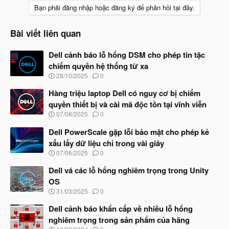
Bạn phải đăng nhập hoặc đăng ký để phản hồi tại đây.
Bài viết liên quan
Dell cảnh báo lỗ hổng DSM cho phép tin tặc
chiếm quyền hệ thống từ xa
N
28/10/2025
0
g
à
Hàng triệu laptop Dell có nguy cơ bị chiếm
y
quyền thiết bị và cài mã độc tồn tại vĩnh viễn
b
N
07/08/2025
0
ắ
g
t
à
Dell PowerScale gặp lỗi bảo mật cho phép kẻ
đ
y
ầ
xấu lấy dữ liệu chỉ trong vài giây
b
u
N
07/06/2025
0
ắ
g
t
à
Dell vá các lỗ hổng nghiêm trọng trong Unity
đ
y
ầ
OS
b
u
N
31/03/2025
0
ắ
g
t
à
Dell cảnh báo khẩn cấp về nhiều lỗ hổng
đ
y
ầ
nghiêm trọng trong sản phẩm của hãng
b
u
N