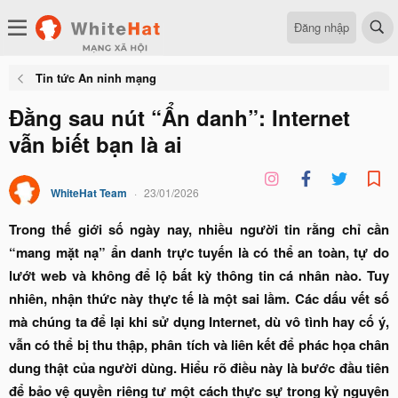
Đăng nhập
Tin tức An ninh mạng
Đằng sau nút “Ẩn danh”: Internet
vẫn biết bạn là ai
WhiteHat Team
23/01/2026
Trong thế giới số ngày nay, nhiều người tin rằng chỉ cần
“mang mặt nạ” ẩn danh trực tuyến là có thể an toàn, tự do
lướt web và không để lộ bất kỳ thông tin cá nhân nào. Tuy
nhiên, nhận thức này thực tế là một sai lầm. Các dấu vết số
mà chúng ta để lại khi sử dụng Internet, dù vô tình hay cố ý,
vẫn có thể bị thu thập, phân tích và liên kết để phác họa chân
dung thật của người dùng. Hiểu rõ điều này là bước đầu tiên
để bảo vệ quyền riêng tư một cách thực sự trong kỷ nguyên