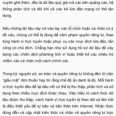
xuyên ghé thăm, đều là dữ liệu quý giá mà các bên quảng cáo, hệ
thống phân tích và đôi khi cả các kẻ lừa đảo mạng có thể tận
dụng.
Nếu những dữ liệu này rơi vào tay các tổ chức hoặc cá nhân có ý
đồ xấu, chúng có thể bị dùng để xâm phạm quyền riêng tư, thao
túng hành vi trực tuyến hoặc phục vụ các mục đích lừa đảo, tấn
công có chủ đích. Chẳng hạn như sử dụng hồ sơ dữ liệu để xây
dựng các chiến dịch phishing tinh vi hoặc thiết kế các chiêu trò
nhắm vào cá nhân một cách chính xác.
Trong kỷ nguyên số, an toàn và quyền riêng tư không đến từ việc
“giấu mặt” đơn thuần hay tin rằng chế độ ẩn danh là đủ. Mỗi hành
vi trực tuyến đều để lại dấu vết có thể bị thu thập, phân tích và sử
dụng theo nhiều mục đích khác nhau. Việc hiểu rõ cách thức dữ
liệu được thu thập, cách hành vi trực tuyến bị theo dõi và liên kết
là điều thiết yếu để tự bảo vệ bản thân trên Internet. Nhận thức
đúng đắn và cập nhật kiến thức cá nhân về quyền riêng tư trực