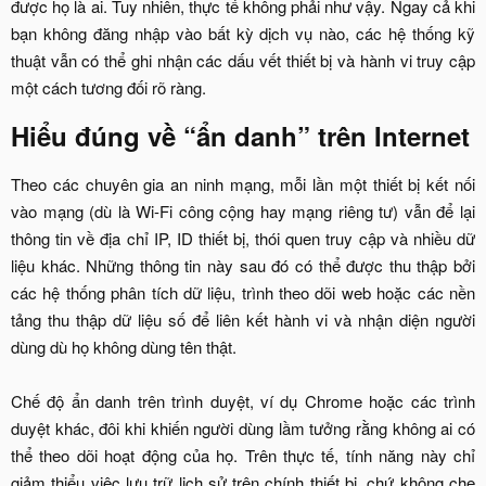
được họ là ai. Tuy nhiên, thực tế không phải như vậy. Ngay cả khi
bạn không đăng nhập vào bất kỳ dịch vụ nào, các hệ thống kỹ
thuật vẫn có thể ghi nhận các dấu vết thiết bị và hành vi truy cập
một cách tương đối rõ ràng.​
Hiểu đúng về “ẩn danh” trên Internet​
Theo các chuyên gia an ninh mạng, mỗi lần một thiết bị kết nối
vào mạng (dù là Wi-Fi công cộng hay mạng riêng tư) vẫn để lại
thông tin về địa chỉ IP, ID thiết bị, thói quen truy cập và nhiều dữ
liệu khác. Những thông tin này sau đó có thể được thu thập bởi
các hệ thống phân tích dữ liệu, trình theo dõi web hoặc các nền
tảng thu thập dữ liệu số để liên kết hành vi và nhận diện người
dùng dù họ không dùng tên thật.
Chế độ ẩn danh trên trình duyệt, ví dụ Chrome hoặc các trình
duyệt khác, đôi khi khiến người dùng lầm tưởng rằng không ai có
thể theo dõi hoạt động của họ. Trên thực tế, tính năng này chỉ
giảm thiểu việc lưu trữ lịch sử trên chính thiết bị, chứ không che