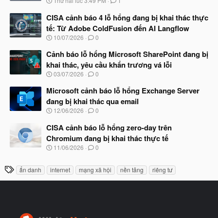
Thứ hai lúc 3:49 PM
1
ắ
g
t
à
CISA cảnh báo 4 lỗ hổng đang bị khai thác thực
đ
y
ầ
tế: Từ Adobe ColdFusion đến AI Langflow
b
u
N
10/07/2026
0
ắ
g
t
à
Cảnh báo lỗ hổng Microsoft SharePoint đang bị
đ
y
ầ
khai thác, yêu cầu khẩn trương vá lỗi
b
u
N
03/07/2026
0
ắ
g
t
à
Microsoft cảnh báo lỗ hổng Exchange Server
đ
y
ầ
đang bị khai thác qua email
b
u
N
12/06/2026
0
ắ
g
t
à
CISA cảnh báo lỗ hổng zero-day trên
đ
y
ầ
Chromium đang bị khai thác thực tế
b
u
N
11/06/2026
0
ắ
g
t
à
đ
T
ẩn danh
internet
mạng xã hội
nền tảng
riêng tư
y
ầ
h
b
u
ắ
ẻ
t
đ
ầ
u