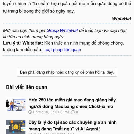
tuyến chính là “lá chắn” hiệu quả nhất mà mỗi người dùng có thể
tự trang bị trong thế giới số ngày nay.​
WhiteHat
Mời các bạn tham gia
Group WhiteHat
để thảo luận và cập nhật
tin tức an ninh mạng hàng ngày.
Lưu ý từ WhiteHat:
Kiến thức an ninh mạng để phòng chống,
không làm điều xấu.
Luật pháp liên quan
Bạn phải đăng nhập hoặc đăng ký để phản hồi tại đây.
Bài viết liên quan
Hơn 250 tên miền giả mạo đang giăng bẫy
người dùng Mac bằng chiêu ClickFix mới
N
Hôm qua, lúc 3:08 PM
0
g
à
Đây là lý do tại sao các chuyên gia an ninh
y
mạng đang "mất ngủ" vì AI Agent!
b
N