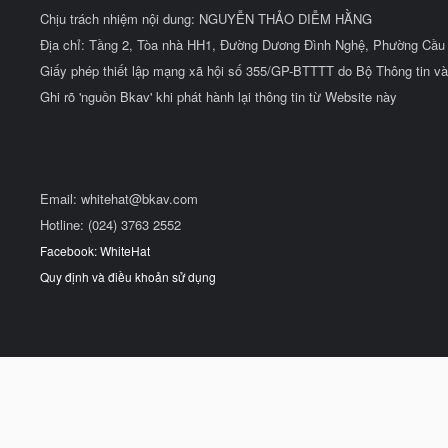
Chịu trách nhiệm nội dung: NGUYỄN THẢO DIỄM HẰNG
Địa chỉ: Tầng 2, Tòa nhà HH1, Đường Dương Đình Nghệ, Phường Cầu 
Giấy phép thiết lập mạng xã hội số 355/GP-BTTTT do Bộ Thông tin và
Ghi rõ 'nguồn Bkav' khi phát hành lại thông tin từ Website này
Email:
whitehat@bkav.com
Hotline: (024) 3763 2552
Facebook: WhiteHat
Quy định và điều khoản sử dụng