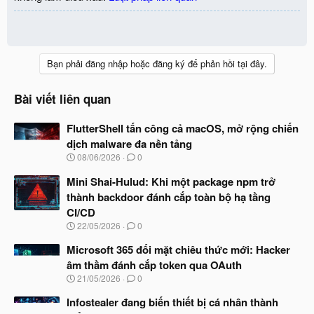
Bạn phải đăng nhập hoặc đăng ký để phản hồi tại đây.
Bài viết liên quan
FlutterShell tấn công cả macOS, mở rộng chiến
dịch malware đa nền tảng
N
08/06/2026
0
g
à
Mini Shai-Hulud: Khi một package npm trở
y
thành backdoor đánh cắp toàn bộ hạ tầng
b
CI/CD
ắ
t
N
22/05/2026
0
đ
g
ầ
à
Microsoft 365 đối mặt chiêu thức mới: Hacker
u
y
âm thầm đánh cắp token qua OAuth
b
N
21/05/2026
0
ắ
g
t
à
Infostealer đang biến thiết bị cá nhân thành
đ
y