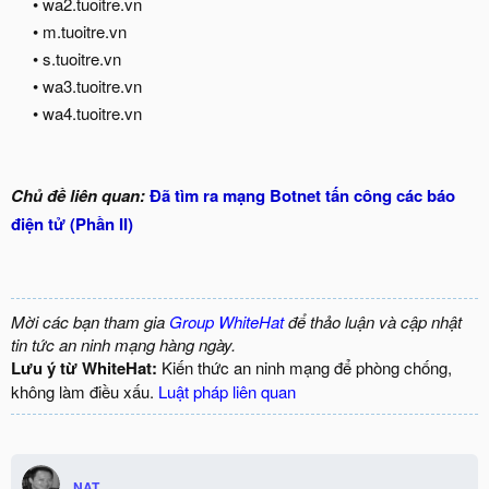
• wa2.tuoitre.vn
• m.tuoitre.vn
• s.tuoitre.vn
• wa3.tuoitre.vn
• wa4.tuoitre.vn
Chủ đề liên quan:
Đã tìm ra mạng Botnet tấn công các báo
điện tử (Phần II)
Mời các bạn tham gia
Group WhiteHat
để thảo luận và cập nhật
tin tức an ninh mạng hàng ngày.
Lưu ý từ WhiteHat:
Kiến thức an ninh mạng để phòng chống,
không làm điều xấu.
Luật pháp liên quan
NAT