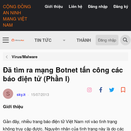
CỘNG ĐỒNG
Giới thiệu
Liên hệ
Đăng nhập
Đăng ký
AN NINH
MẠNG VIỆT
NAM
Đăng nhập
TIN TỨC
THÀNH VIÊN
CÓ GÌ 
Virus/Malware
Đã tìm ra mạng Botnet tấn công các
báo điện tử (Phần I)
S
sky.it
15/07/2013
Giới thiệu
Gần đây, nhiều trang báo điện tử Việt Nam rơi vào tình trạng
không truy cập được. Nguyên nhân của tình trạng này là do các