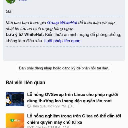
Gà!
Mời các bạn tham gia
Group WhiteHat
để thảo luận và cập
nhật tin tức an ninh mạng hàng ngày.
Lưu ý từ WhiteHat:
Kiến thức an ninh mạng để phòng chống,
không làm điều xấu.
Luật pháp liên quan
Bạn phải đăng nhập hoặc đăng ký để phản hồi tại đây.
Bài viết liên quan
Lỗ hổng OVSwrap trên Linux cho phép người
dùng thường leo thang đặc quyền lên root
N
Hôm qua, lúc 4:29 PM
0
g
à
Lỗ hổng nghiêm trọng trên Gitea có thể dẫn tới
y
chiếm quyền máy chủ từ xa
b
N
Thứ tư lúc 2:22 PM
0