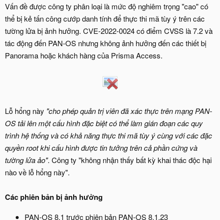
Vấn đề được công ty phân loại là mức độ nghiêm trọng "cao" có
thể bị kẻ tấn công cướp danh tính để thực thi mã tùy ý trên các
tường lửa bị ảnh hưởng. CVE-2022-0024 có điểm CVSS là 7.2 và
tác động đến PAN-OS nhưng không ảnh hưởng đến các thiết bị
Panorama hoặc khách hàng của Prisma Access.
Lỗ hổng này
"cho phép quản trị viên đã xác thực trên mạng PAN-
OS tải lên một cấu hình đặc biệt có thể làm gián đoạn các quy
trình hệ thống và có khả năng thực thi mã tùy ý cùng với các đặc
quyền root khi cấu hình được tin tưởng trên cả phần cứng và
tường lửa ảo"
. Công ty "không nhận thấy bất kỳ khai thác độc hại
nào về lỗ hổng này".
Các phiên bản bị ảnh hưởng
PAN-OS 8.1 trước phiên bản PAN-OS 8.1.23