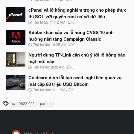
ắ
g
t
à
cPanel vá lỗ hổng nghiêm trọng cho phép thực
đ
y
ầ
thi SQL với quyền root cơ sở dữ liệu
b
u
N
Thứ tư lúc 11:12 AM
0
ắ
g
t
à
Adobe khẩn cấp vá lỗ hổng CVSS 10 ảnh
đ
y
ầ
hưởng nền tảng Campaign Classic
b
u
N
Thứ ba lúc 10:25 AM
0
ắ
g
t
à
Người dùng TP-Link cần chú ý tới lỗ hổng bảo
đ
y
ầ
mật mới này
b
u
N
Thứ ba lúc 9:22 AM
0
ắ
g
t
à
Coldcard dính lỗi tạo seed, nghi liên quan vụ
đ
y
ầ
mất cắp 88 triệu USD Bitcoin
b
u
N
Thứ hai lúc 3:11 PM
0
ắ
g
t
à
đ
T
cve-2022-002
pan-os
y
ầ
h
b
u
ắ
ẻ
t
đ
ầ
u