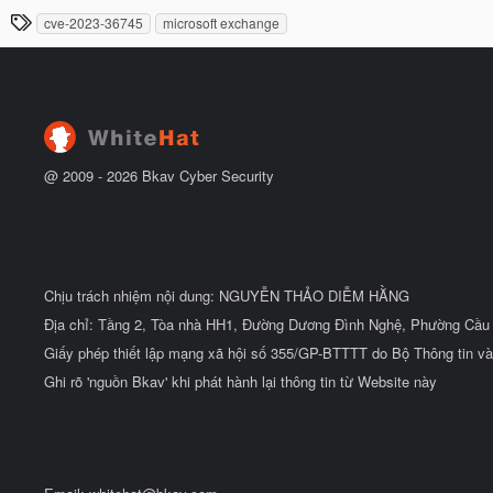
à
đ
T
cve-2023-36745
microsoft exchange
y
ầ
h
b
u
ắ
ẻ
t
đ
ầ
u
@ 2009 -
2026
Bkav Cyber Security
Chịu trách nhiệm nội dung: NGUYỄN THẢO DIỄM HẰNG
Địa chỉ: Tầng 2, Tòa nhà HH1, Đường Dương Đình Nghệ, Phường Cầu 
Giấy phép thiết lập mạng xã hội số 355/GP-BTTTT do Bộ Thông tin và
Ghi rõ 'nguồn Bkav' khi phát hành lại thông tin từ Website này