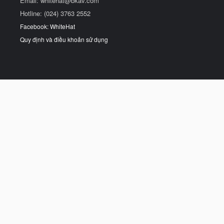
Email:
whitehat@bkav.com
Hotline: (024) 3763 2552
Facebook: WhiteHat
Quy định và điều khoản sử dụng