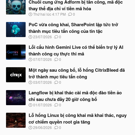
Chuỗi cung ứng Adform bị tấn công, mã độc
thay thế địa chỉ ví tiền mã hóa
N
Thứ hai lúc 4:17 PM
0
g
à
PoC vừa công khai, SharePoint lập tức trở
y
thành mục tiêu tấn công của tin tặc
b
N
23/07/2026
0
ắ
g
t
à
Lỗi cấu hình Gemini Live có thể biến trợ lý AI
đ
y
ầ
thành công cụ thực thi mã
b
u
N
07/07/2026
0
ắ
g
t
à
Một ngày sau công bố, lỗ hổng CitrixBleed đã
đ
y
ầ
trở thành mục tiêu tấn công
b
u
N
03/07/2026
0
ắ
g
t
à
Langflow bị khai thác cài mã độc đào tiền ảo
đ
y
ầ
chỉ sau chưa đầy 20 giờ công bố
b
u
N
01/07/2026
0
ắ
g
t
à
Lỗ hổng Linux bị công khai mã khai thác, nguy
đ
y
ầ
cơ chiếm quyền root gia tăng
b
u
N
29/06/2026
0
ắ
g
t