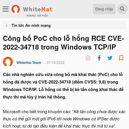
Đăng nhập
Tin tức An ninh mạng
Công bố PoC cho lỗ hổng RCE CVE-
2022-34718 trong Windows TCP/IP
WhiteHat Team
27/10/2022
Các nhà nghiên cứu vừa công bố mã khai thác (PoC) cho lỗ
hổng đã được vá CVE-2022-34718 (điểm CVSS: 9,8) trong
Windows TCP/IP. Lỗ hổng có thể bị kẻ tấn công khai thác để
thực thi mã tùy ý trên hệ thống.
Microsoft cho biết trong khuyến cáo: “
Kẻ tấn công chưa được xác
thực có thể gửi một gói IPv6 tới
node
Windows có IPSec được
kích hoạt, từ đó tạo điều kiện để khai thác thực thi mã từ xa”.