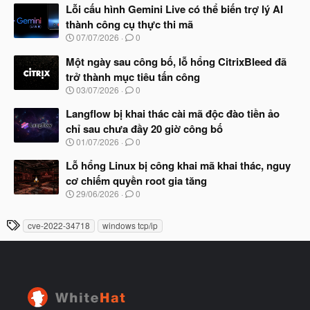
à
Lỗi cấu hình Gemini Live có thể biến trợ lý AI
đ
y
ầ
thành công cụ thực thi mã
b
u
N
07/07/2026
0
ắ
g
t
à
Một ngày sau công bố, lỗ hổng CitrixBleed đã
đ
y
ầ
trở thành mục tiêu tấn công
b
u
N
03/07/2026
0
ắ
g
t
à
Langflow bị khai thác cài mã độc đào tiền ảo
đ
y
ầ
chỉ sau chưa đầy 20 giờ công bố
b
u
N
01/07/2026
0
ắ
g
t
à
Lỗ hổng Linux bị công khai mã khai thác, nguy
đ
y
ầ
cơ chiếm quyền root gia tăng
b
u
N
29/06/2026
0
ắ
g
t
à
đ
T
cve-2022-34718
windows tcp/ip
y
ầ
h
b
u
ắ
ẻ
t
đ
ầ
u