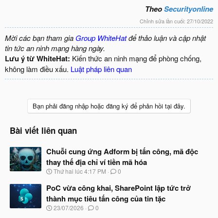
Theo
Securityonline
Chỉnh sửa lần cuối:
27/10/2022
Mời các bạn tham gia
Group WhiteHat
để thảo luận và cập nhật
tin tức an ninh mạng hàng ngày.
Lưu ý từ WhiteHat:
Kiến thức an ninh mạng để phòng chống,
không làm điều xấu.
Luật pháp liên quan
Bạn phải đăng nhập hoặc đăng ký để phản hồi tại đây.
Bài viết liên quan
Chuỗi cung ứng Adform bị tấn công, mã độc
thay thế địa chỉ ví tiền mã hóa
N
Thứ hai lúc 4:17 PM
0
g
à
PoC vừa công khai, SharePoint lập tức trở
y
thành mục tiêu tấn công của tin tặc
b
N
23/07/2026
0
ắ
g
t