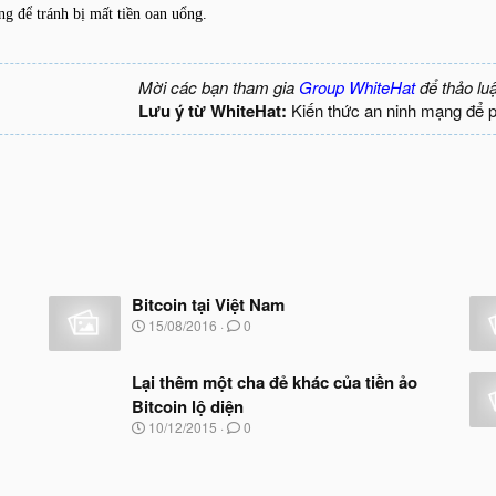
ộng để tránh bị mất tiền oan uổng.
Mời các bạn tham gia
Group WhiteHat
để thảo lu
Lưu ý từ WhiteHat:
Kiến thức an ninh mạng để 
Bitcoin tại Việt Nam
N
15/08/2016
0
g
à
y
Lại thêm một cha đẻ khác của tiền ảo
b
Bitcoin lộ diện
ắ
N
10/12/2015
0
t
g
đ
à
ầ
y
u