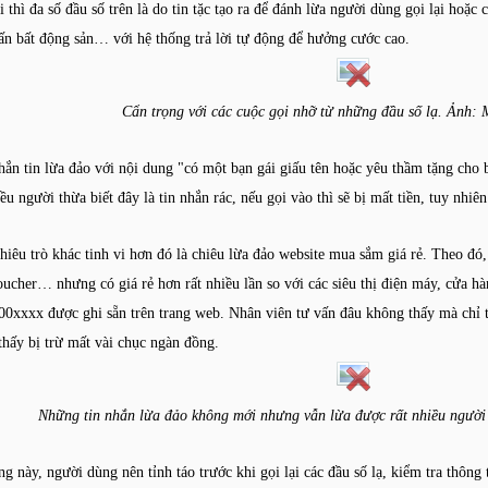
i thì đa số đầu số trên là do tin tặc tạo ra để đánh lừa người dùng gọi lại hoặ
ấn bất động sản… với hệ thống trả lời tự động để hưởng cước cao.
Cẩn trọng với các cuộc gọi nhỡ từ những đầu số lạ. Ảnh
hắn tin lừa đảo với nội dung "có một bạn gái giấu tên hoặc yêu thầm tặng cho 
u người thừa biết đây là tin nhắn rác, nếu gọi vào thì sẽ bị mất tiền, tuy nhiê
hiêu trò khác tinh vi hơn đó là chiêu lừa đảo website mua sắm giá rẻ. Theo đó
oucher… nhưng có giá rẻ hơn rất nhiều lần so với các siêu thị điện máy, cửa h
900xxxx được ghi sẵn trên trang web. Nhân viên tư vấn đâu không thấy mà chỉ t
 thấy bị trừ mất vài chục ngàn đồng.
Những tin nhắn lừa đảo không mới nhưng vẫn lừa được rất nhiều ngư
ạng này, người dùng nên tỉnh táo trước khi gọi lại các đầu số lạ, kiểm tra thông