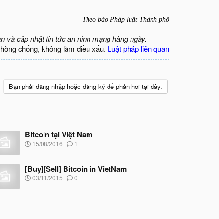
Theo báo Pháp luật Thành phố
ận và cập nhật tin tức an ninh mạng hàng ngày.
phòng chống, không làm điều xấu.
Luật pháp liên quan
Bạn phải đăng nhập hoặc đăng ký để phản hồi tại đây.
Bitcoin tại Việt Nam
N
15/08/2016
1
g
à
y
[Buy][Sell] Bitcoin in VietNam
b
N
03/11/2015
0
ắ
g
t
à
đ
y
ầ
b
u
ắ