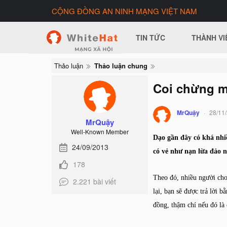
CỘNG ĐỒNG AN NINH MẠNG VIỆT NAM
TIN TỨC
THÀNH VI
Thảo luận
Thảo luận chung
Coi chừng mấ
MrQuậy
28/11
MrQuậy
Well-Known Member
Dạo gần đây có khá nhiề
24/09/2013
có vẻ như nạn lừa đảo 
178
Theo đó, nhiều người ch
2.221 bài viết
lại, bạn sẽ được trả lời 
đồng, thậm chí nếu đó là 