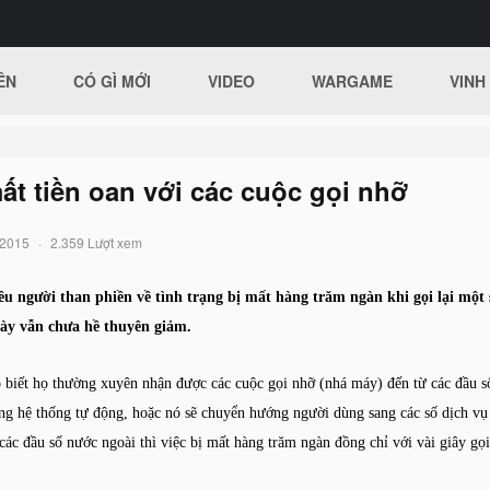
ÊN
CÓ GÌ MỚI
VIDEO
WARGAME
VINH
t tiền oan với các cuộc gọi nhỡ
/2015
2.359 Lượt xem
u người than phiền về tình trạng bị mất hàng trăm ngàn khi gọi lại một
này vẫn chưa hề thuyên giảm.
o biết họ thường xuyên nhận được các cuộc gọi nhỡ (nhá máy) đến từ các đ
bằng hệ thống tự động, hoặc nó sẽ chuyển hướng người dùng sang các số dịch vụ
các đầu số nước ngoài thì việc bị mất hàng trăm ngàn đồng chỉ với vài giây gọi