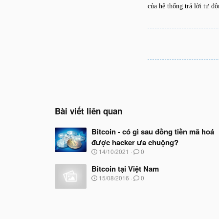
của hệ thống trả lời tự đ
Bài viết liên quan
Bitcoin - có gì sau đồng tiền mã hoá
được hacker ưa chuộng?
N
14/10/2021
0
g
à
Bitcoin tại Việt Nam
y
N
15/08/2016
0
b
g
ắ
à
t
y
đ
b
ầ
ắ