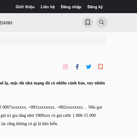
Giới thiệu
Liên hệ
Đăng nhập
Đăng ký
 DANH
 số lạ, mặc dù nhà mạng đã có nhiều cảnh báo, tuy nhiên
ầu số 0087xxxxxxx, +881xxxxxxxx, +882xxxxxxxx… Nếu gọi
 giá trị gia tăng như 1900xxx có giá cước 1.000-15.000
 lại cũng không có gì là khó hiểu.