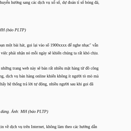
c chuyển hướng sang các dịch vụ xổ số, dự đoán tỉ số bóng đá,
: MH (báo PLTP)
bạn một bài hát, gọi lại vào số 1900xxxx để nghe nhạc" vẫn
n việc phải nhận nó mỗi ngày sẽ khiến chúng ta rất khó chịu.
, những trang web này sẽ bán rất nhiều mặt hàng từ đồ công
àng, dịch vụ bán hàng online khiến không ít người tò mò mà
hấy hệ thống trả lời tự động, nhiều người sau khi gọi đã
ời dùng. Ảnh: MH (báo PLTP)
 tin về dịch vụ trên Internet, không làm theo các hướng dẫn