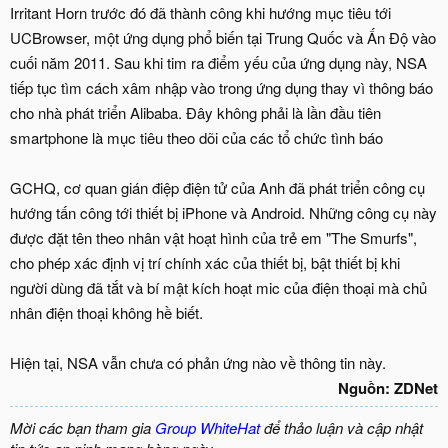
Irritant Horn trước đó đã thành công khi hướng mục tiêu tới
UCBrowser, một ứng dụng phổ biến tại Trung Quốc và Ấn Độ vào
cuối năm 2011. Sau khi tim ra điểm yếu của ứng dụng này, NSA
tiếp tục tìm cách xâm nhập vào trong ứng dụng thay vì thông báo
cho nhà phát triển Alibaba. Đây không phải là lần đầu tiên
smartphone là mục tiêu theo dõi của các tổ chức tình báo
GCHQ, cơ quan gián điệp điện tử của Anh đã phát triển công cụ
hướng tấn công tới thiết bị iPhone và Android. Những công cụ này
được đặt tên theo nhân vật hoạt hình của trẻ em "The Smurfs",
cho phép xác định vị trí chính xác của thiết bị, bật thiết bị khi
người dùng đã tắt và bí mật kích hoạt mic của điện thoại mà chủ
nhân điện thoại không hề biết.
Hiện tại, NSA vẫn chưa có phản ứng nào về thông tin này.
Nguồn: ZDNet
Mời các bạn tham gia
Group WhiteHat
để thảo luận và cập nhật