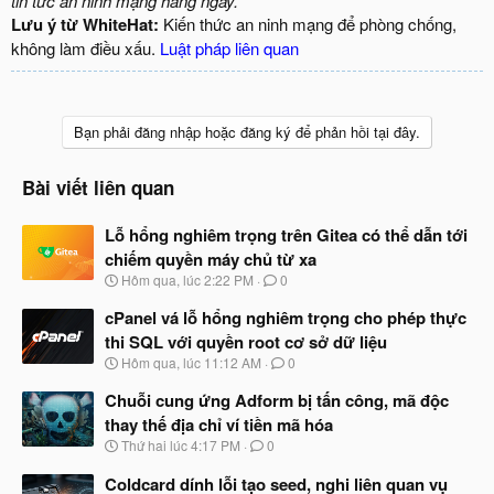
tin tức an ninh mạng hàng ngày.
Lưu ý từ WhiteHat:
Kiến thức an ninh mạng để phòng chống,
không làm điều xấu.
Luật pháp liên quan
Bạn phải đăng nhập hoặc đăng ký để phản hồi tại đây.
Bài viết liên quan
Lỗ hổng nghiêm trọng trên Gitea có thể dẫn tới
chiếm quyền máy chủ từ xa
N
Hôm qua, lúc 2:22 PM
0
g
à
cPanel vá lỗ hổng nghiêm trọng cho phép thực
y
thi SQL với quyền root cơ sở dữ liệu
b
N
Hôm qua, lúc 11:12 AM
0
ắ
g
t
à
Chuỗi cung ứng Adform bị tấn công, mã độc
đ
y
ầ
thay thế địa chỉ ví tiền mã hóa
b
u
N
Thứ hai lúc 4:17 PM
0
ắ
g
t
à
Coldcard dính lỗi tạo seed, nghi liên quan vụ
đ