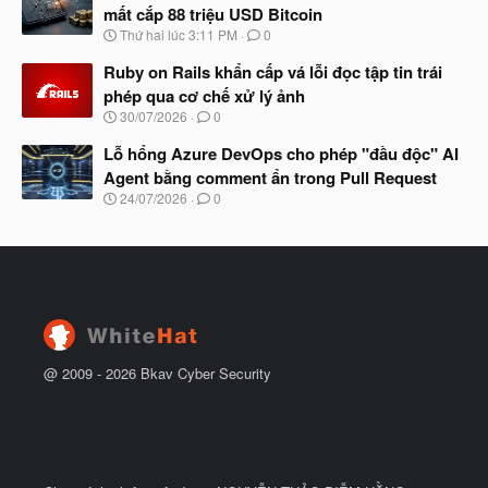
y
ầ
mất cắp 88 triệu USD Bitcoin
b
u
N
Thứ hai lúc 3:11 PM
0
ắ
g
t
à
Ruby on Rails khẩn cấp vá lỗi đọc tập tin trái
đ
y
ầ
phép qua cơ chế xử lý ảnh
b
u
N
30/07/2026
0
ắ
g
t
à
Lỗ hổng Azure DevOps cho phép "đầu độc" AI
đ
y
ầ
Agent bằng comment ẩn trong Pull Request
b
u
N
24/07/2026
0
ắ
g
t
à
đ
y
ầ
b
u
ắ
t
đ
ầ
u
@ 2009 -
2026
Bkav Cyber Security