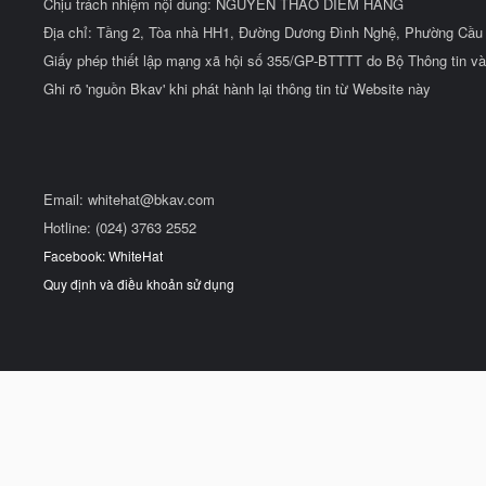
Chịu trách nhiệm nội dung: NGUYỄN THẢO DIỄM HẰNG
Địa chỉ: Tầng 2, Tòa nhà HH1, Đường Dương Đình Nghệ, Phường Cầu 
Giấy phép thiết lập mạng xã hội số 355/GP-BTTTT do Bộ Thông tin và
Ghi rõ 'nguồn Bkav' khi phát hành lại thông tin từ Website này
Email:
whitehat@bkav.com
Hotline: (024) 3763 2552
Facebook: WhiteHat
Quy định và điều khoản sử dụng