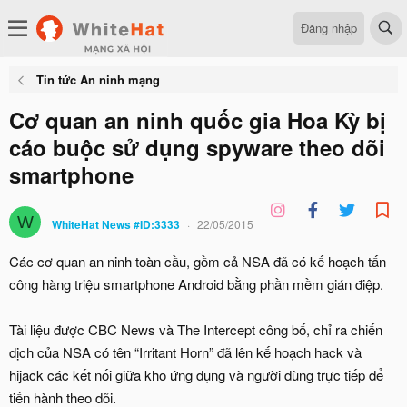
Đăng nhập
Tin tức An ninh mạng
Cơ quan an ninh quốc gia Hoa Kỳ bị
cáo buộc sử dụng spyware theo dõi
smartphone
W
WhiteHat News #ID:3333
22/05/2015
Các cơ quan an ninh toàn cầu, gồm cả NSA đã có kế hoạch tấn
công hàng triệu smartphone Android bằng phần mềm gián điệp.
Tài liệu được CBC News và The Intercept công bố, chỉ ra chiến
dịch của NSA có tên “Irritant Horn” đã lên kế hoạch hack và
hijack các kết nối giữa kho ứng dụng và người dùng trực tiếp để
tiến hành theo dõi.