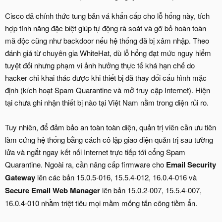
Cisco đã chính thức tung bản vá khẩn cấp cho lỗ hổng này, tích
hợp tính năng đặc biệt giúp tự động rà soát và gỡ bỏ hoàn toàn
mã độc cũng như backdoor nếu hệ thống đã bị xâm nhập. Theo
đánh giá từ chuyên gia WhiteHat, dù lỗ hổng đạt mức nguy hiểm
tuyệt đối nhưng phạm vi ảnh hưởng thực tế khá hạn chế do
hacker chỉ khai thác được khi thiết bị đã thay đổi cấu hình mặc
định (kích hoạt Spam Quarantine và mở truy cập Internet). Hiện
tại chưa ghi nhận thiết bị nào tại Việt Nam nằm trong diện rủi ro.
Tuy nhiên, để đảm bảo an toàn toàn diện, quản trị viên cần ưu tiên
làm cứng hệ thống bằng cách cô lập giao diện quản trị sau tường
lửa và ngắt ngay kết nối Internet trực tiếp tới cổng Spam
Quarantine. Ngoài ra, cần nâng cấp firmware cho
Email Security
Gateway
lên các bản 15.0.5-016, 15.5.4-012, 16.0.4-016 và
Secure Email Web Manager
lên bản 15.0.2-007, 15.5.4-007,
16.0.4-010 nhằm triệt tiêu mọi mầm mống tấn công tiềm ẩn.