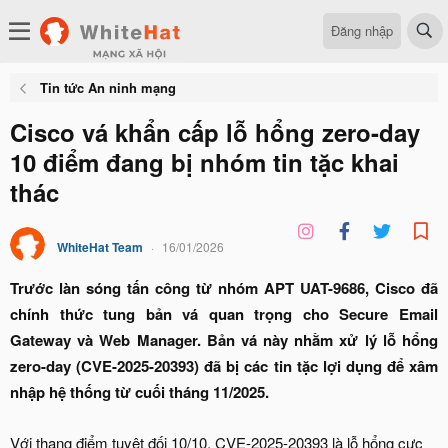
Đăng nhập
Tin tức An ninh mạng
Cisco vá khẩn cấp lỗ hổng zero-day
10 điểm đang bị nhóm tin tặc khai
thác
WhiteHat Team
16/01/2026
Trước làn sóng tấn công từ nhóm APT UAT-9686, Cisco đã
chính thức tung bản vá quan trọng cho
Secure Email
Gateway
và
Web Manager
. Bản vá này nhằm xử lý lỗ hổng
zero-day (CVE-2025-20393) đã bị các tin tặc lợi dụng để xâm
nhập hệ thống từ cuối tháng 11/2025.
Với thang điểm tuyệt đối 10/10, CVE-2025-20393 là lỗ hổng cực