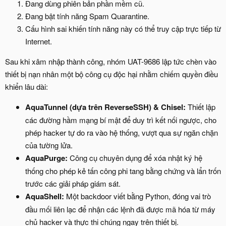
Đang dùng phiên bản phần mềm cũ.
Đang bật tính năng Spam Quarantine.
Cấu hình sai khiến tính năng này có thể truy cập trực tiếp từ
Internet.
Sau khi xâm nhập thành công, nhóm UAT-9686 lập tức chèn vào
thiết bị nạn nhân một bộ công cụ độc hại nhằm chiếm quyền điều
khiển lâu dài:
AquaTunnel (dựa trên ReverseSSH) & Chisel:
Thiết lập
các đường hầm mạng bí mật để duy trì kết nối ngược, cho
phép hacker tự do ra vào hệ thống, vượt qua sự ngăn chặn
của tường lửa.
AquaPurge:
Công cụ chuyên dụng để xóa nhật ký hệ
thống cho phép kẻ tấn công phi tang bằng chứng và lẩn trốn
trước các giải pháp giám sát.
AquaShell:
Một backdoor viết bằng Python, đóng vai trò
đầu mối liên lạc để nhận các lệnh đã được mã hóa từ máy
chủ hacker và thực thi chúng ngay trên thiết bị.