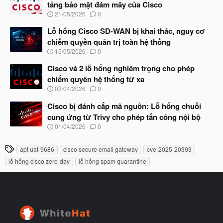
ầ
tảng bảo mật đám mây của Cisco
b
u
N
21/05/2026
0
ắ
g
t
à
Lỗ hổng Cisco SD-WAN bị khai thác, nguy cơ
đ
y
ầ
chiếm quyền quản trị toàn hệ thống
b
u
N
15/05/2026
0
ắ
g
t
à
Cisco vá 2 lỗ hổng nghiêm trọng cho phép
đ
y
ầ
chiếm quyền hệ thống từ xa
b
u
N
03/04/2026
0
ắ
g
t
à
Cisco bị đánh cắp mã nguồn: Lỗ hổng chuỗi
đ
y
ầ
cung ứng từ Trivy cho phép tấn công nội bộ
b
u
N
01/04/2026
0
ắ
g
t
à
đ
T
apt uat-9686
cisco secure email gateway
cve-2025-20393
y
ầ
h
b
u
lỗ hổng cisco zero-day
lỗ hổng spam quarantine
ắ
ẻ
t
đ
ầ
u