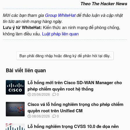
Theo The Hacker News
Mời các bạn tham gia
Group WhiteHat
để thảo luận và cập nhật
tin tức an ninh mạng hàng ngày.
Lưu ý từ WhiteHat:
Kiến thức an ninh mạng để phòng chống,
không làm điều xấu.
Luật pháp liên quan
Bạn phải đăng nhập hoặc đăng ký để phản hồi tại đây.
Bài viết liên quan
Lỗ hổng mới trên Cisco SD-WAN Manager cho
phép chiếm quyền root hệ thống
N
25/06/2026
0
g
à
Cisco vá lỗ hổng nghiêm trọng cho phép chiếm
y
quyền root trên Unified CM
b
N
08/06/2026
0
ắ
g
t
à
Lỗ hổng nghiêm trọng CVSS 10.0 đe dọa nền
đ
y