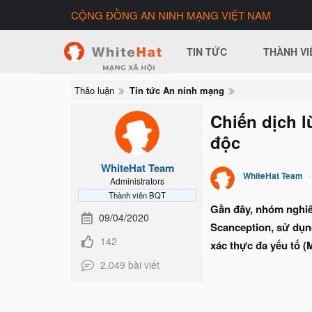
CỘNG ĐỒNG AN NINH MẠNG VIỆT NAM
TIN TỨC
THÀNH VI
Thảo luận
Tin tức An ninh mạng
Chiến dịch l
độc
WhiteHat Team
WhiteHat Team
Administrators
Thành viên BQT
Gần đây, nhóm nghiên
09/04/2020
Scanception, sử dụng
142
xác thực đa yếu tố (
2.049 bài viết