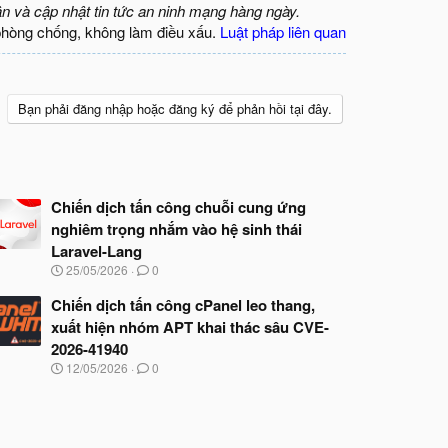
ận và cập nhật tin tức an ninh mạng hàng ngày.
phòng chống, không làm điều xấu.
Luật pháp liên quan
Bạn phải đăng nhập hoặc đăng ký để phản hồi tại đây.
Chiến dịch tấn công chuỗi cung ứng
nghiêm trọng nhắm vào hệ sinh thái
Laravel-Lang
N
25/05/2026
0
g
à
Chiến dịch tấn công cPanel leo thang,
y
xuất hiện nhóm APT khai thác sâu CVE-
b
2026-41940
ắ
t
N
12/05/2026
0
đ
g
ầ
à
u
y
b
ắ