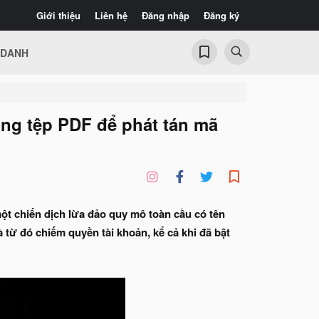
Giới thiệu
Liên hệ
Đăng nhập
Đăng ký
 DANH
ong tệp PDF để phát tán mã
ột chiến dịch lừa đảo quy mô toàn cầu có tên
từ đó chiếm quyền tài khoản, kể cả khi đã bật