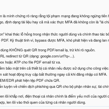
n là minh chứng rõ ràng rằng tội phạm mạng đang không ngừng tiến
ogo, định dạng tài liệu hay cả mã xác thực MFA đã không còn là "lá ch
n" khai thác lỗ hổng trong nhận thức người dùng và chính thao tác bỏ
e PDF. Kỹ thuật tinh vi, bypass được MFA, khó phát hiện và đang lan
dùng KHÔNG quét QR trong PDF/email lạ, trừ khi rõ nguồn.
RL redirect từ QR (dạng: google.com/url?q=...).
box hoặc ATP cho file PDF email từ xa.
ềm bảo mật trên cả thiết bị cá nhân nếu được sử dụng cho công việc
 sát hoạt động truy cập bất thường ngay cả khi đăng nhập có MFA.
SIEM/EDR phát hiện tệp PDF chứa QR.
n luyện về chiến dịch phishing qua QR cho bộ phận nhân sự, tài chín
en lỏi khắp nơi, điện thoại cá nhân chính là điểm yếu mới của người
hợp, len lỏi vào thói quen của từng cá nhân người dùng.