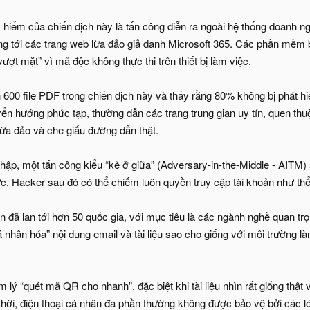
hiểm của chiến dịch này là tấn công diễn ra ngoài hệ thống doanh ng
g tới các trang web lừa đảo giả danh Microsoft 365. Các phần mềm b
ượt mặt” vì mã độc không thực thi trên thiết bị làm việc.
 600 file PDF trong chiến dịch này và thấy rằng 80% không bị phát h
yển hướng phức tạp, thường dẫn các trang trung gian uy tín, quen thu
ừa đảo và che giấu đường dẫn thật.
ập, một tấn công kiểu “kẻ ở giữa” (Adversary-in-the-Middle - AITM) 
c. Hacker sau đó có thể chiếm luôn quyền truy cập tài khoản như thể 
 đã lan tới hơn 50 quốc gia, với mục tiêu là các ngành nghề quan trọ
 nhân hóa” nội dung email và tài liệu sao cho giống với môi trường 
 lý “quét mã QR cho nhanh”, đặc biệt khi tài liệu nhìn rất giống thật
 thời, điện thoại cá nhân đa phần thường không được bảo vệ bởi các l