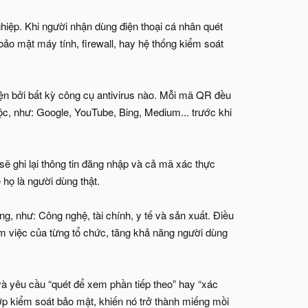
hiệp. Khi người nhận dùng điện thoại cá nhân quét
ảo mật máy tính, firewall, hay hệ thống kiểm soát
iện bởi bất kỳ công cụ antivirus nào. Mỗi mã QR đều
ộc, như: Google, YouTube, Bing, Medium... trước khi
sẽ ghi lại thông tin đăng nhập và cả mã xác thực
họ là người dùng thật.
ng, như: Công nghệ, tài chính, y tế và sản xuất. Điều
làm việc của từng tổ chức, tăng khả năng người dùng
 và yêu cầu “quét để xem phần tiếp theo” hay “xác
ớp kiểm soát bảo mật, khiến nó trở thành miếng mồi