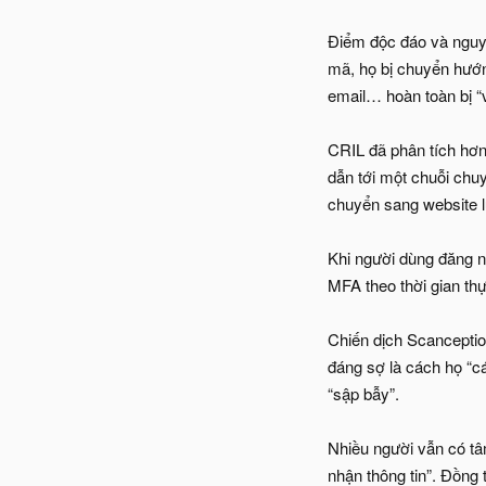
Điểm độc đáo và nguy 
mã, họ bị chuyển hướn
email… hoàn toàn bị “v
CRIL đã phân tích hơn
dẫn tới một chuỗi chu
chuyển sang website l
Khi người dùng đăng nh
MFA theo thời gian thự
Chiến dịch Scanception
đáng sợ là cách họ “cá
“sập bẫy”.
Nhiều người vẫn có tâm
nhận thông tin”. Đồng