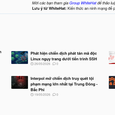
Mời các bạn tham gia
Group WhiteHat
để thảo lu
Lưu ý từ WhiteHat:
Kiến thức an ninh mạng để 
m
Phát hiện chiến dịch phát tán mã độc
Linux ngụy trang dưới tiến trình SSH
N
26/05/2026
0
g
à
y
Interpol mở chiến dịch truy quét tội
b
phạm mạng lớn nhất tại Trung Đông -
ắ
t
Bắc Phi
đ
N
19/05/2026
0
ầ
g
u
à
y
b
ắ