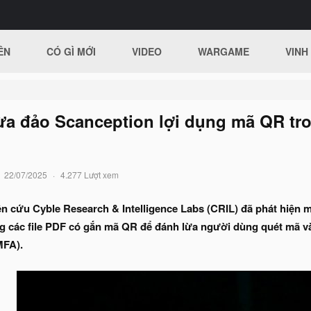
ÊN
CÓ GÌ MỚI
VIDEO
WARGAME
VINH
ừa đảo Scanception lợi dụng mã QR tr
22/07/2025
4.277 Lượt xem
 cứu Cyble Research & Intelligence Labs (CRIL) đã phát hiện m
 các file PDF có gắn mã QR để đánh lừa người dùng quét mã và 
MFA).