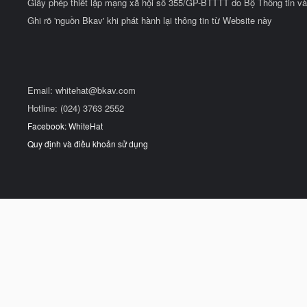
Giấy phép thiết lập mạng xã hội số 355/GP-BTTTT do Bộ Thông tin và
Ghi rõ 'nguồn Bkav' khi phát hành lại thông tin từ Website này
Email:
whitehat@bkav.com
Hotline: (024) 3763 2552
Facebook: WhiteHat
Quy định và điều khoản sử dụng