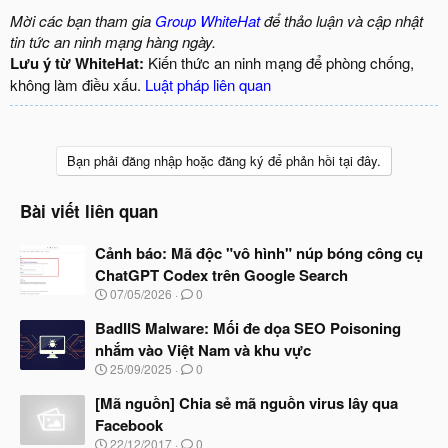
Mời các bạn tham gia
Group WhiteHat
để thảo luận và cập nhật
tin tức an ninh mạng hàng ngày.
Lưu ý từ WhiteHat:
Kiến thức an ninh mạng để phòng chống,
không làm điều xấu.
Luật pháp liên quan
Bạn phải đăng nhập hoặc đăng ký để phản hồi tại đây.
Bài viết liên quan
Cảnh báo: Mã độc "vô hình" núp bóng công cụ
ChatGPT Codex trên Google Search
N
07/05/2026
0
g
à
BadIIS Malware: Mối đe dọa SEO Poisoning
y
nhắm vào Việt Nam và khu vực
b
N
25/09/2025
0
ắ
g
t
à
[Mã nguồn] Chia sẻ mã nguồn virus lây qua
đ
y
ầ
Facebook
b
u
N
22/12/2017
0
ắ