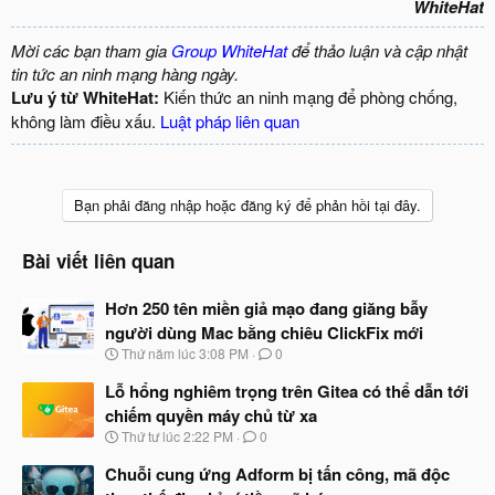
WhiteHat
Mời các bạn tham gia
Group WhiteHat
để thảo luận và cập nhật
tin tức an ninh mạng hàng ngày.
Lưu ý từ WhiteHat:
Kiến thức an ninh mạng để phòng chống,
không làm điều xấu.
Luật pháp liên quan
Bạn phải đăng nhập hoặc đăng ký để phản hồi tại đây.
Bài viết liên quan
Hơn 250 tên miền giả mạo đang giăng bẫy
người dùng Mac bằng chiêu ClickFix mới
N
Thứ năm lúc 3:08 PM
0
g
à
Lỗ hổng nghiêm trọng trên Gitea có thể dẫn tới
y
chiếm quyền máy chủ từ xa
b
N
Thứ tư lúc 2:22 PM
0
ắ
g
t
à
Chuỗi cung ứng Adform bị tấn công, mã độc
đ
y
ầ