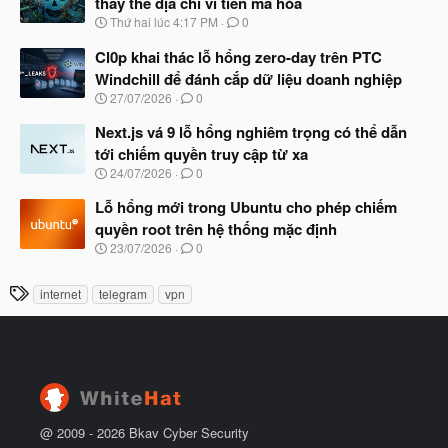
thay thế địa chỉ ví tiền mã hóa
b
u
N
Thứ hai lúc 4:17 PM
0
ắ
g
t
à
Cl0p khai thác lỗ hổng zero-day trên PTC
đ
y
ầ
Windchill để đánh cắp dữ liệu doanh nghiệp
b
u
N
27/07/2026
0
ắ
g
t
à
Next.js vá 9 lỗ hổng nghiêm trọng có thể dẫn
đ
y
ầ
tới chiếm quyền truy cập từ xa
b
u
N
24/07/2026
0
ắ
g
t
à
Lỗ hổng mới trong Ubuntu cho phép chiếm
đ
y
ầ
quyền root trên hệ thống mặc định
b
u
N
23/07/2026
0
ắ
g
t
à
đ
T
internet
telegram
vpn
y
ầ
h
b
u
ắ
ẻ
t
đ
ầ
u
@ 2009 -
2026
Bkav Cyber Security