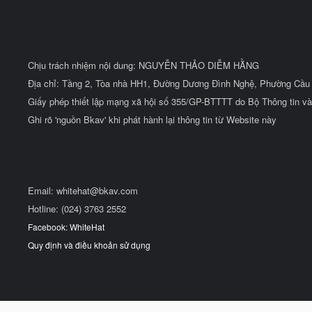
Chịu trách nhiệm nội dung: NGUYỄN THẢO DIỄM HẰNG
Địa chỉ: Tầng 2, Tòa nhà HH1, Đường Dương Đình Nghệ, Phường Cầu 
Giấy phép thiết lập mạng xã hội số 355/GP-BTTTT do Bộ Thông tin và
Ghi rõ 'nguồn Bkav' khi phát hành lại thông tin từ Website này
Email:
whitehat@bkav.com
Hotline: (024) 3763 2552
Facebook: WhiteHat
Quy định và điều khoản sử dụng