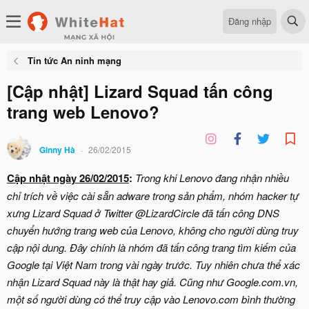
Đăng nhập
Tin tức An ninh mạng
[Cập nhật] Lizard Squad tấn công
trang web Lenovo?
Ginny Hà
26/02/2015
Cập nhật ngày 26/02/2015
:
Trong khi Lenovo đang nhận nhiều
chỉ trích về việc cài sẵn adware trong sản phẩm, nhóm hacker tự
xưng Lizard Squad ở Twitter @LizardCircle đã tấn công DNS
chuyển hướng trang web của Lenovo, không cho người dùng truy
cập nội dung. Đây chính là nhóm đã tấn công trang tìm kiếm của
Google tại Việt Nam trong vài ngày trước. Tuy nhiên chưa thể xác
nhận Lizard Squad này là thật hay giả. Cũng như Google.com.vn,
một số người dùng có thể truy cập vào Lenovo.com bình thường