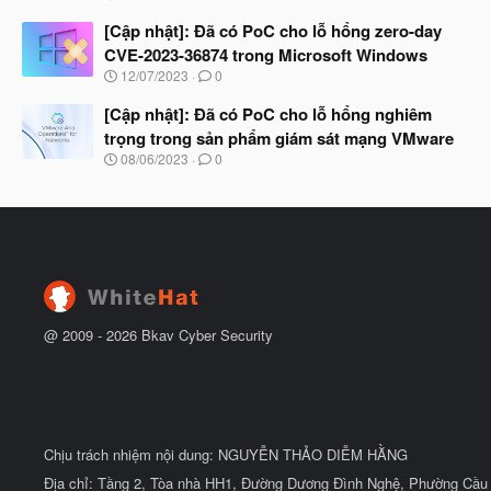
g
t
à
[Cập nhật]: Đã có PoC cho lỗ hổng zero-day
đ
y
ầ
CVE-2023-36874 trong Microsoft Windows
b
u
N
12/07/2023
0
ắ
g
t
à
[Cập nhật]: Đã có PoC cho lỗ hổng nghiêm
đ
y
ầ
trọng trong sản phẩm giám sát mạng VMware
b
u
N
08/06/2023
0
ắ
g
t
à
đ
y
ầ
b
u
ắ
t
đ
ầ
u
@ 2009 -
2026
Bkav Cyber Security
Chịu trách nhiệm nội dung: NGUYỄN THẢO DIỄM HẰNG
Địa chỉ: Tầng 2, Tòa nhà HH1, Đường Dương Đình Nghệ, Phường Cầu 