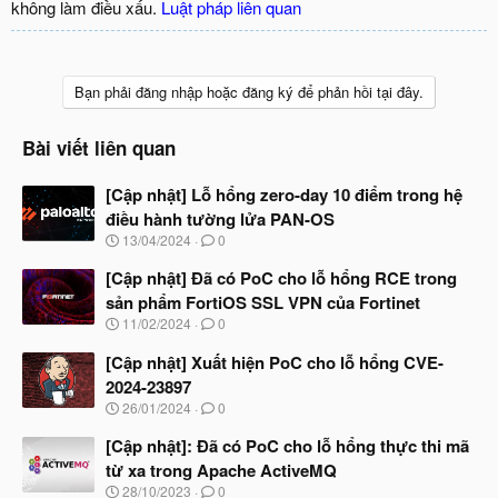
không làm điều xấu.
Luật pháp liên quan
Bạn phải đăng nhập hoặc đăng ký để phản hồi tại đây.
Bài viết liên quan
[Cập nhật] Lỗ hổng zero-day 10 điểm trong hệ
điều hành tường lửa PAN-OS
N
13/04/2024
0
g
à
[Cập nhật] Đã có PoC cho lỗ hổng RCE trong
y
sản phẩm FortiOS SSL VPN của Fortinet
b
N
11/02/2024
0
ắ
g
t
à
[Cập nhật] Xuất hiện PoC cho lỗ hổng CVE-
đ
y
ầ
2024-23897
b
u
N
26/01/2024
0
ắ
g
t
à
[Cập nhật]: Đã có PoC cho lỗ hổng thực thi mã
đ
y
ầ
từ xa trong Apache ActiveMQ
b
u
N
28/10/2023
0
ắ