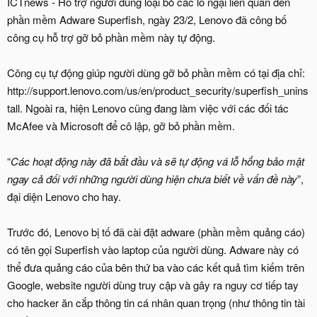
ICTnews - Hỗ trợ người dùng loại bỏ các lo ngại liên quan đến
phần mềm Adware Superfish, ngày 23/2, Lenovo đã công bố
công cụ hỗ trợ gỡ bỏ phần mềm này tự động.
Công cụ tự động giúp người dùng gỡ bỏ phần mềm có tại địa chỉ:
http://support.lenovo.com/us/en/product_security/superfish_unins
tall. Ngoài ra, hiện Lenovo cũng đang làm việc với các đối tác
McAfee và Microsoft để cô lập, gỡ bỏ phần mềm.
“
Các hoạt động này đã bắt đầu và sẽ tự động vá lỗ hổng bảo mật
ngay cả đối với những người dùng hiện chưa biết về vấn đề này
”,
đại diện Lenovo cho hay.
Trước đó, Lenovo bị tố đã cài đặt adware (phần mềm quảng cáo)
có tên gọi Superfish vào laptop của người dùng. Adware này có
thể đưa quảng cáo của bên thứ ba vào các kết quả tìm kiếm trên
Google, website người dùng truy cập và gây ra nguy cơ tiếp tay
cho hacker ăn cắp thông tin cá nhân quan trọng (như thông tin tài