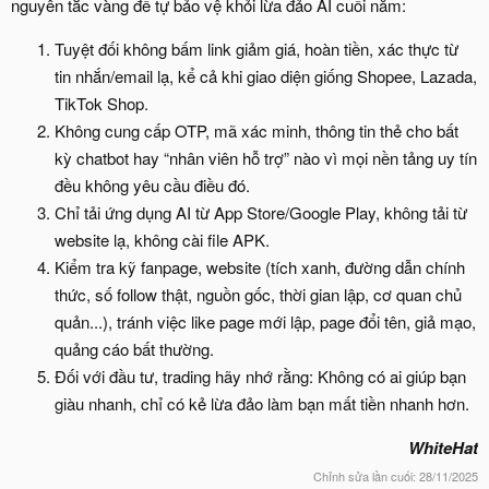
nguyên tắc vàng để tự bảo vệ khỏi lừa đảo AI cuối năm:
Tuyệt đối không bấm link giảm giá, hoàn tiền, xác thực từ
tin nhắn/email lạ, kể cả khi giao diện giống Shopee, Lazada,
TikTok Shop.
Không cung cấp OTP, mã xác minh, thông tin thẻ cho bất
kỳ chatbot hay “nhân viên hỗ trợ” nào vì mọi nền tảng uy tín
đều không yêu cầu điều đó.
Chỉ tải ứng dụng AI từ App Store/Google Play, không tải từ
website lạ, không cài file APK.
Kiểm tra kỹ fanpage, website (tích xanh, đường dẫn chính
thức, số follow thật, nguồn gốc, thời gian lập, cơ quan chủ
quản...), tránh việc like page mới lập, page đổi tên, giả mạo,
quảng cáo bất thường.
Đối với đầu tư, trading hãy nhớ rằng: Không có ai giúp bạn
giàu nhanh, chỉ có kẻ lừa đảo làm bạn mất tiền nhanh hơn.
WhiteHat
Chỉnh sửa lần cuối:
28/11/2025