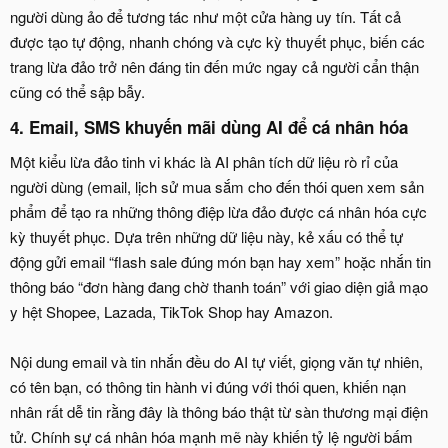
người dùng ảo để tương tác như một cửa hàng uy tín. Tất cả
được tạo tự động, nhanh chóng và cực kỳ thuyết phục, biến các
trang lừa đảo trở nên đáng tin đến mức ngay cả người cẩn thận
cũng có thể sập bẫy.
4. Email, SMS khuyến mãi dùng AI để cá nhân hóa​
Một kiểu lừa đảo tinh vi khác là AI phân tích dữ liệu rò rỉ của
người dùng (email, lịch sử mua sắm cho đến thói quen xem sản
phẩm để tạo ra những thông điệp lừa đảo được cá nhân hóa cực
kỳ thuyết phục. Dựa trên những dữ liệu này, kẻ xấu có thể tự
động gửi email “flash sale đúng món bạn hay xem” hoặc nhắn tin
thông báo “đơn hàng đang chờ thanh toán” với giao diện giả mạo
y hệt Shopee, Lazada, TikTok Shop hay Amazon.
Nội dung email và tin nhắn đều do AI tự viết, giọng văn tự nhiên,
có tên bạn, có thông tin hành vi đúng với thói quen, khiến nạn
nhân rất dễ tin rằng đây là thông báo thật từ sàn thương mại điện
tử. Chính sự cá nhân hóa mạnh mẽ này khiến tỷ lệ người bấm