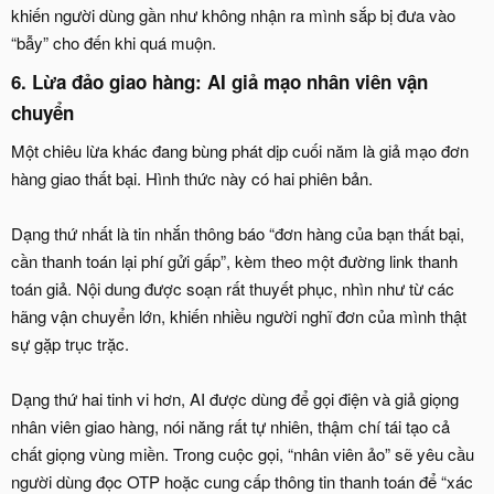
khiến người dùng gần như không nhận ra mình sắp bị đưa vào
“bẫy” cho đến khi quá muộn.
6. Lừa đảo giao hàng: AI giả mạo nhân viên vận
chuyển​
Một chiêu lừa khác đang bùng phát dịp cuối năm là giả mạo đơn
hàng giao thất bại. Hình thức này có hai phiên bản.
Dạng thứ nhất là tin nhắn thông báo “đơn hàng của bạn thất bại,
cần thanh toán lại phí gửi gấp”, kèm theo một đường link thanh
toán giả. Nội dung được soạn rất thuyết phục, nhìn như từ các
hãng vận chuyển lớn, khiến nhiều người nghĩ đơn của mình thật
sự gặp trục trặc.
Dạng thứ hai tinh vi hơn, AI được dùng để gọi điện và giả giọng
nhân viên giao hàng, nói năng rất tự nhiên, thậm chí tái tạo cả
chất giọng vùng miền. Trong cuộc gọi, “nhân viên ảo” sẽ yêu cầu
người dùng đọc OTP hoặc cung cấp thông tin thanh toán để “xác