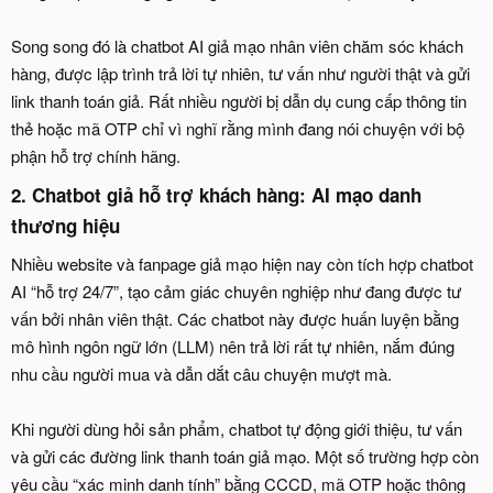
Song song đó là chatbot AI giả mạo nhân viên chăm sóc khách
hàng, được lập trình trả lời tự nhiên, tư vấn như người thật và gửi
link thanh toán giả. Rất nhiều người bị dẫn dụ cung cấp thông tin
thẻ hoặc mã OTP chỉ vì nghĩ rằng mình đang nói chuyện với bộ
phận hỗ trợ chính hãng.
2. Chatbot giả hỗ trợ khách hàng: AI mạo danh
thương hiệu​
Nhiều website và fanpage giả mạo hiện nay còn tích hợp chatbot
AI “hỗ trợ 24/7”, tạo cảm giác chuyên nghiệp như đang được tư
vấn bởi nhân viên thật. Các chatbot này được huấn luyện bằng
mô hình ngôn ngữ lớn (LLM) nên trả lời rất tự nhiên, nắm đúng
nhu cầu người mua và dẫn dắt câu chuyện mượt mà.
Khi người dùng hỏi sản phẩm, chatbot tự động giới thiệu, tư vấn
và gửi các đường link thanh toán giả mạo. Một số trường hợp còn
yêu cầu “xác minh danh tính” bằng CCCD, mã OTP hoặc thông