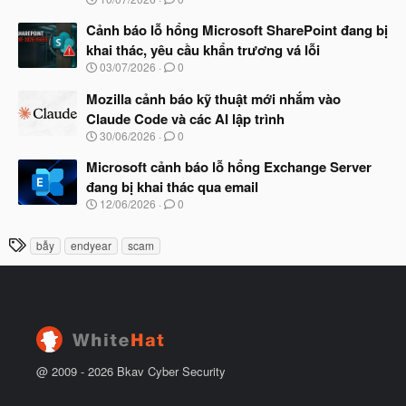
ắ
g
t
à
Cảnh báo lỗ hổng Microsoft SharePoint đang bị
đ
y
ầ
khai thác, yêu cầu khẩn trương vá lỗi
b
u
N
03/07/2026
0
ắ
g
t
à
Mozilla cảnh báo kỹ thuật mới nhắm vào
đ
y
ầ
Claude Code và các AI lập trình
b
u
N
30/06/2026
0
ắ
g
t
à
Microsoft cảnh báo lỗ hổng Exchange Server
đ
y
ầ
đang bị khai thác qua email
b
u
N
12/06/2026
0
ắ
g
t
à
đ
T
bẫy
endyear
scam
y
ầ
h
b
u
ắ
ẻ
t
đ
ầ
u
@ 2009 -
2026
Bkav Cyber Security