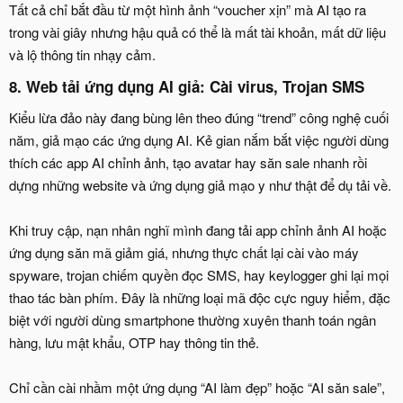
Tất cả chỉ bắt đầu từ một hình ảnh “voucher xịn” mà AI tạo ra
trong vài giây nhưng hậu quả có thể là mất tài khoản, mất dữ liệu
và lộ thông tin nhạy cảm.
8. Web tải ứng dụng AI giả: Cài virus, Trojan SMS​
Kiểu lừa đảo này đang bùng lên theo đúng “trend” công nghệ cuối
năm, giả mạo các ứng dụng AI. Kẻ gian nắm bắt việc người dùng
thích các app AI chỉnh ảnh, tạo avatar hay săn sale nhanh rồi
dựng những website và ứng dụng giả mạo y như thật để dụ tải về.
Khi truy cập, nạn nhân nghĩ mình đang tải app chỉnh ảnh AI hoặc
ứng dụng săn mã giảm giá, nhưng thực chất lại cài vào máy
spyware, trojan chiếm quyền đọc SMS, hay keylogger ghi lại mọi
thao tác bàn phím. Đây là những loại mã độc cực nguy hiểm, đặc
biệt với người dùng smartphone thường xuyên thanh toán ngân
hàng, lưu mật khẩu, OTP hay thông tin thẻ.
Chỉ cần cài nhầm một ứng dụng “AI làm đẹp” hoặc “AI săn sale”,