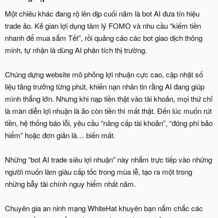
Một chiêu khác đang rộ lên dịp cuối năm là bot AI đưa tín hiệu
trade ảo. Kẻ gian lợi dụng tâm lý FOMO và nhu cầu “kiếm tiền
nhanh để mua sắm Tết”, rồi quảng cáo các bot giao dịch thông
minh, tự nhận là dùng AI phân tích thị trường.
Chúng dựng website mô phỏng lợi nhuận cực cao, cập nhật số
liệu tăng trưởng từng phút, khiến nạn nhân tin rằng AI đang giúp
mình thắng lớn. Nhưng khi nạp tiền thật vào tài khoản, mọi thứ chỉ
là màn diễn lợi nhuận là ảo còn tiền thì mất thật. Đến lúc muốn rút
tiền, hệ thống báo lỗi, yêu cầu “nâng cấp tài khoản”, “đóng phí bảo
hiểm” hoặc đơn giản là… biến mất.
Những “bot AI trade siêu lợi nhuận” này nhắm trực tiếp vào những
người muốn làm giàu cấp tốc trong mùa lễ, tạo ra một trong
những bẫy tài chính nguy hiểm nhất năm.
Chuyên gia an ninh mạng WhiteHat khuyên bạn nắm chắc các