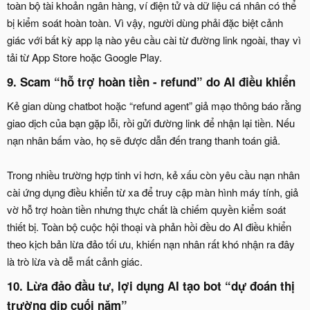
toàn bộ tài khoản ngân hàng, ví điện tử và dữ liệu cá nhân có thể
bị kiểm soát hoàn toàn. Vì vậy, người dùng phải đặc biệt cảnh
giác với bất kỳ app lạ nào yêu cầu cài từ đường link ngoài, thay vì
tải từ App Store hoặc Google Play.
9. Scam “hỗ trợ hoàn tiền - refund” do AI điều khiển​
Kẻ gian dùng chatbot hoặc “refund agent” giả mạo thông báo rằng
giao dịch của bạn gặp lỗi, rồi gửi đường link để nhận lại tiền. Nếu
nạn nhân bấm vào, họ sẽ được dẫn đến trang thanh toán giả.
Trong nhiều trường hợp tinh vi hơn, kẻ xấu còn yêu cầu nạn nhân
cài ứng dụng điều khiển từ xa để truy cập màn hình máy tính, giả
vờ hỗ trợ hoàn tiền nhưng thực chất là chiếm quyền kiểm soát
thiết bị. Toàn bộ cuộc hội thoại và phản hồi đều do AI điều khiển
theo kịch bản lừa đảo tối ưu, khiến nạn nhân rất khó nhận ra đây
là trò lừa và dễ mất cảnh giác.
10. Lừa đảo đầu tư, lợi dụng AI tạo bot “dự đoán thị
trường dịp cuối năm”​