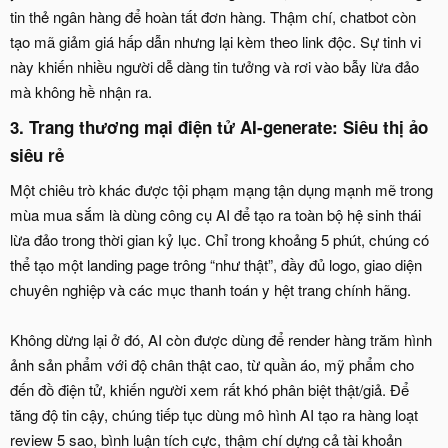
tin thẻ ngân hàng để hoàn tất đơn hàng. Thậm chí, chatbot còn
tạo mã giảm giá hấp dẫn nhưng lại kèm theo link độc. Sự tinh vi
này khiến nhiều người dễ dàng tin tưởng và rơi vào bẫy lừa đảo
mà không hề nhận ra.
3. Trang thương mại điện tử AI-generate: Siêu thị ảo
siêu rẻ​
Một chiêu trò khác được tội phạm mạng tận dụng mạnh mẽ trong
mùa mua sắm là dùng công cụ AI để tạo ra toàn bộ hệ sinh thái
lừa đảo trong thời gian kỷ lục. Chỉ trong khoảng 5 phút, chúng có
thể tạo một landing page trông “như thật”, đầy đủ logo, giao diện
chuyên nghiệp và các mục thanh toán y hệt trang chính hãng.
Không dừng lại ở đó, AI còn được dùng để render hàng trăm hình
ảnh sản phẩm với độ chân thật cao, từ quần áo, mỹ phẩm cho
đến đồ điện tử, khiến người xem rất khó phân biệt thật/giả. Để
tăng độ tin cậy, chúng tiếp tục dùng mô hình AI tạo ra hàng loạt
review 5 sao, bình luận tích cực, thậm chí dựng cả tài khoản