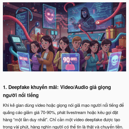
1. Deepfake khuyến mãi: Video/Audio giả giọng
người nổi tiếng​
Khi kẻ gian dùng video hoặc giọng nói giả mạo người nổi tiếng để
quảng cáo giảm giá 70-90%, phát livestream hoặc kêu gọi đặt
hàng “một lần duy nhất”. Chỉ cần một video deepfake được tạo
trong vài phút, hàng nghìn người có thể tin là thật và chuyển tiền.