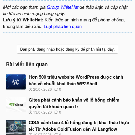
Mời các bạn tham gia
Group WhiteHat
để thảo luận và cập nhật
tin tức an ninh mạng hàng ngày.
Lưu ý từ WhiteHat:
Kiến thức an ninh mạng để phòng chống,
không làm điều xấu.
Luật pháp liên quan
Bạn phải đăng nhập hoặc đăng ký để phản hồi tại đây.
Bài viết liên quan
Hơn 500 triệu website WordPress được cảnh
báo về chuỗi khai thác WP2Shell
N
20/07/2026
0
g
à
Gitea phát cảnh báo khẩn về lỗ hổng chiếm
y
quyền tài khoản quản trị
b
N
13/07/2026
0
ắ
g
t
à
CISA cảnh báo 4 lỗ hổng đang bị khai thác thực
đ
y
ầ
tế: Từ Adobe ColdFusion đến AI Langflow
b
u
N
10/07/2026
0