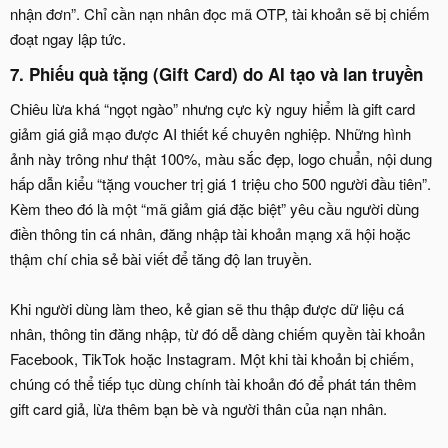
nhận đơn”. Chỉ cần nạn nhân đọc mã OTP, tài khoản sẽ bị chiếm
đoạt ngay lập tức.
7. Phiếu quà tặng (Gift Card) do AI tạo và lan truyền​
Chiêu lừa khá “ngọt ngào” nhưng cực kỳ nguy hiểm là gift card
giảm giá giả mạo được AI thiết kế chuyên nghiệp. Những hình
ảnh này trông như thật 100%, màu sắc đẹp, logo chuẩn, nội dung
hấp dẫn kiểu “tặng voucher trị giá 1 triệu cho 500 người đầu tiên”.
Kèm theo đó là một “mã giảm giá đặc biệt” yêu cầu người dùng
điền thông tin cá nhân, đăng nhập tài khoản mạng xã hội hoặc
thậm chí chia sẻ bài viết để tăng độ lan truyền.
Khi người dùng làm theo, kẻ gian sẽ thu thập được dữ liệu cá
nhân, thông tin đăng nhập, từ đó dễ dàng chiếm quyền tài khoản
Facebook, TikTok hoặc Instagram. Một khi tài khoản bị chiếm,
chúng có thể tiếp tục dùng chính tài khoản đó để phát tán thêm
gift card giả, lừa thêm bạn bè và người thân của nạn nhân.