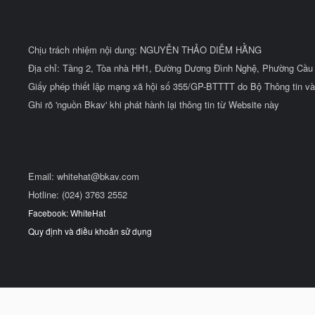
Chịu trách nhiệm nội dung: NGUYỄN THẢO DIỄM HẰNG
Địa chỉ: Tầng 2, Tòa nhà HH1, Đường Dương Đình Nghệ, Phường Cầu 
Giấy phép thiết lập mạng xã hội số 355/GP-BTTTT do Bộ Thông tin và
Ghi rõ 'nguồn Bkav' khi phát hành lại thông tin từ Website này
Email:
whitehat@bkav.com
Hotline: (024) 3763 2552
Facebook: WhiteHat
Quy định và điều khoản sử dụng